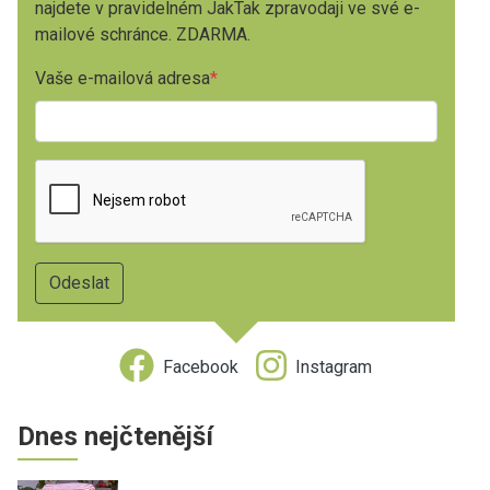
najdete v pravidelném JakTak zpravodaji ve své e-
mailové schránce. ZDARMA.
Vaše e-mailová adresa
Facebook
Instagram
Dnes nejčtenější