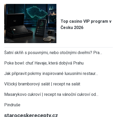
Top casino VIP program v
Česku 2026
Šatní skříň s posuvnými, nebo otočnými dveřmi? Pra…
Poke bowl: chuť Havaje, která dobývá Prahu
Jak připravit pokrmy inspirované luxusními restaur…
Vlčický bramborový salát | recept na salát
Masarykovo cukroví | recept na vánoční cukroví od…
Pindruše
staroceskerecepty.cz