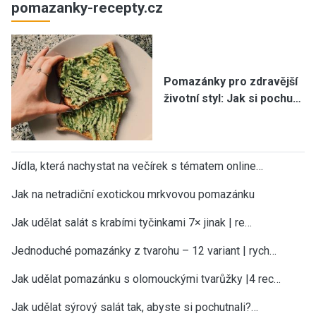
pomazanky-recepty.cz
Pomazánky pro zdravější
životní styl: Jak si pochu…
Jídla, která nachystat na večírek s tématem online…
Jak na netradiční exotickou mrkvovou pomazánku
Jak udělat salát s krabími tyčinkami 7× jinak | re…
Jednoduché pomazánky z tvarohu – 12 variant | rych…
Jak udělat pomazánku s olomouckými tvarůžky |4 rec…
Jak udělat sýrový salát tak, abyste si pochutnali?…