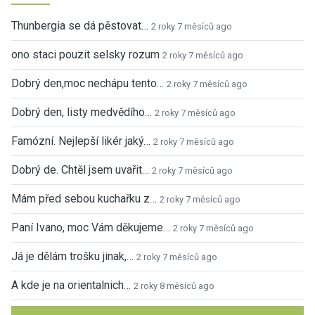
Thunbergia se dá pěstovat…
2 roky 7 měsíců ago
ono staci pouzit selsky rozum
2 roky 7 měsíců ago
Dobrý den,moc nechápu tento…
2 roky 7 měsíců ago
Dobrý den, listy medvědího…
2 roky 7 měsíců ago
Famózní. Nejlepší likér jaký…
2 roky 7 měsíců ago
Dobrý de. Chtěl jsem uvařit…
2 roky 7 měsíců ago
Mám před sebou kuchařku z…
2 roky 7 měsíců ago
Paní Ivano, moc Vám děkujeme…
2 roky 7 měsíců ago
Já je dělám trošku jinak,…
2 roky 7 měsíců ago
A kde je na orientalnich…
2 roky 8 měsíců ago