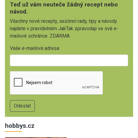
Teď už vám neuteče žádný recept nebo
návod.
Všechny nové recepty, sezónní rady, tipy a návody
najdete v pravidelném JakTak zpravodaji ve své e-
mailové schránce. ZDARMA.
Vaše e-mailová adresa
hobbys.cz