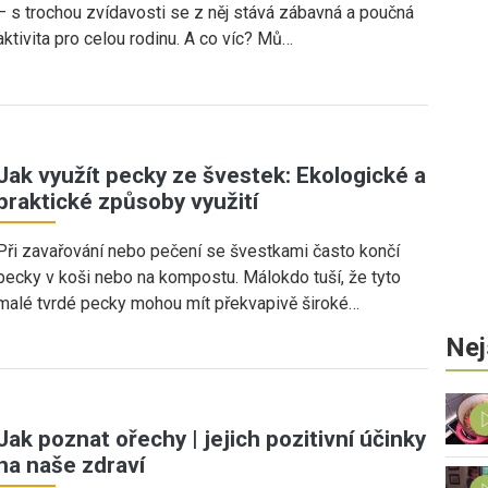
– s trochou zvídavosti se z něj stává zábavná a poučná
aktivita pro celou rodinu. A co víc? Mů…
Jak využít pecky ze švestek: Ekologické a
praktické způsoby využití
Při zavařování nebo pečení se švestkami často končí
pecky v koši nebo na kompostu. Málokdo tuší, že tyto
malé tvrdé pecky mohou mít překvapivě široké…
Nej
Jak poznat ořechy | jejich pozitivní účinky
na naše zdraví