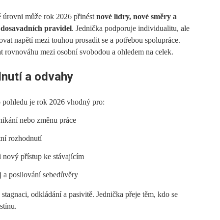
 úrovni může rok 2026 přinést
nové lídry, nové směry a
i dosavadních pravidel
. Jednička podporuje individualitu, ale
vat napětí mezi touhou prosadit se a potřebou spolupráce.
at rovnováhu mezi osobní svobodou a ohledem na celek.
nutí a odvahy
 pohledu je rok 2026 vhodný pro:
nikání nebo změnu práce
tní rozhodnutí
 nový přístup ke stávajícím
j a posilování sebedůvěry
tagnaci, odkládání a pasivitě. Jednička přeje těm, kdo se
stínu.