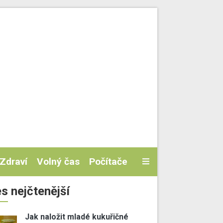
Zdraví
Volný čas
Počítače
s nejčtenější
Jak naložit mladé kukuřičné