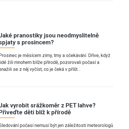
Jaké pranostiky jsou neodmyslitelně
spjaty s prosincem?
Prosinec je měsícem zimy, tmy a očekávání. Dříve, když
lidé žili mnohem blíže přírodě, pozorovali počasí a
snažili se z něj vyčíst, co je čeká v příšt…
Jak vyrobit srážkoměr z PET lahve?
Přiveďte děti blíž k přírodě
Sledování počasí nemusí být jen záležitostí meteorologů