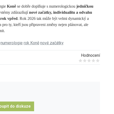
ergie
Koně
se dobře doplňuje s numerologickou
jedničkou
ystémy zdůrazňují
nové začátky, individualitu a odvahu
krok vpřed
. Rok 2026 tak může být velmi dynamický a
pro ty, kteří jsou připraveni změny nejen plánovat, ale
nit.
numerologie
rok Koně
nové začátky
Hodnocení
Give it 1/5
Give it 2/5
Give it 3/5
Give it 4/5
Give it 5/5
oupit do diskuze