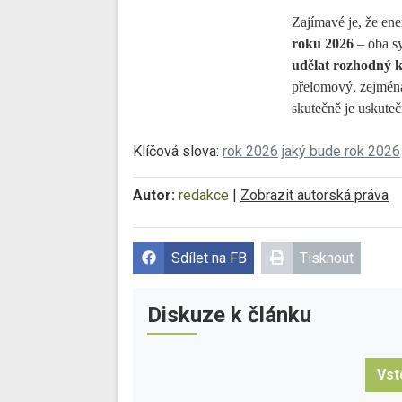
Zajímavé je, že en
roku 2026
– oba s
udělat rozhodný 
přelomový, zejména 
skutečně je uskuteč
Klíčová slova:
rok 2026
jaký bude rok 2026
Autor:
redakce
|
Zobrazit autorská práva
Sdílet na FB
Tisknout
Diskuze k článku
Vst