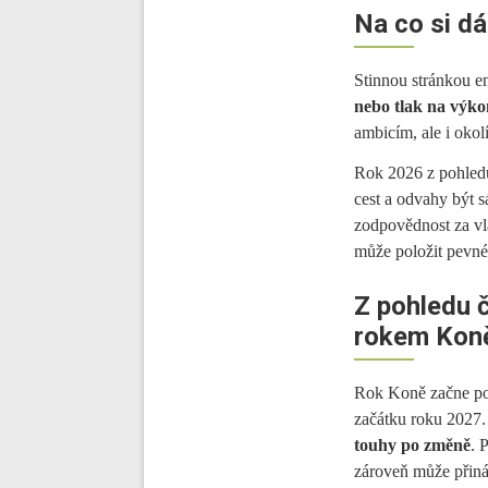
Na co si d
Stinnou stránkou e
nebo tlak na výk
ambicím, ale i okol
Rok 2026 z pohled
cest a odvahy být s
zodpovědnost za vl
může položit pevné 
Z pohledu 
rokem Kon
Rok Koně začne po
začátku roku 2027
touhy po změně
. 
zároveň může přináše