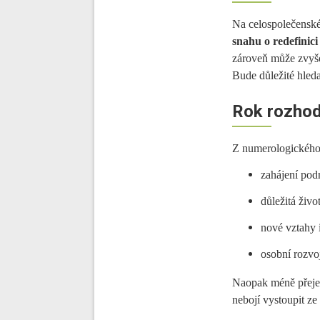
Na celospolečenské
snahu o redefinic
zároveň může zvyšo
Bude důležité hled
Rok rozhod
Z numerologického
zahájení pod
důležitá živo
nové vztahy i
osobní rozvo
Naopak méně přeje s
nebojí vystoupit ze 