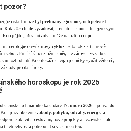
át pozor?
nergie čísla 1 může být
přehnaný egoismus, netrpělivost
on
. Rok 2026 bude vyžadovat, aby lidé naslouchali nejen svým
í. Kdo půjde „přes mrtvoly“, může narazit na odpor.
u numerologie otevírá
nový cyklus
. Je to rok startu, nových
ám sebou. Přináší šanci změnit směr, ale zároveň vyžaduje
astní rozhodnutí. Kdo dokáže energii jedničky využít vědomě,
základy pro další roky.
čínského horoskopu je rok 2026
ě
dle čínského lunárního kalendáře
17. února 2026
a potrvá do
. Kůň je symbolem
svobody, pohybu, odvahy, energie a
Podporuje aktivitu, cestování, nové projekty a nezávislost, ale
t netrpělivost a potřebu jít si vlastní cestou.