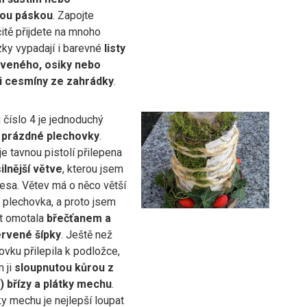
ou páskou
. Zapojte
rčitě přijdete na mnoho
zky vypadají i barevné
listy
rveného, osiky nebo
i cesmíny ze zahrádky
.
 číslo 4 je jednoduchý
z prázdné plechovky
.
e tavnou pistolí přilepena
ilnější větve
, kterou jsem
lesa. Větev má o něco větší
 plechovka, a proto jsem
t omotala
břečťanem a
ervené šípky
. Ještě než
vku přilepila k podložce,
m ji
sloupnutou kůrou z
 břízy a plátky mechu
.
y mechu je nejlepší loupat