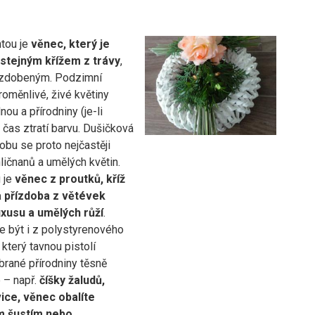
ntou je
věnec, který je
stejným křížem z trávy
,
nazdobeným. Podzimní
roměnlivé, živé květiny
nou a přírodniny (je-li
 čas ztratí barvu. Dušičková
bu se proto nejčastěji
hličnanů a umělých květin.
 je
věnec z proutků, kříž
a přízdoba z větévek
xusu a umělých růží
.
 být i z polystyrenového
 který tavnou pistolí
brané přírodniny těsně
 – např.
číšky žaludů,
ice, věnec obalíte
m šustím nebo