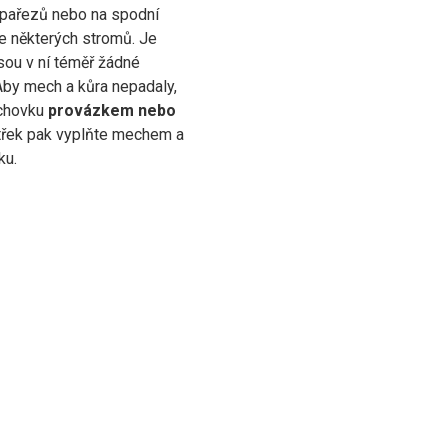
 pařezů nebo na spodní
e některých stromů. Je
sou v ní téměř žádné
Aby mech a kůra nepadaly,
echovku
provázkem nebo
itřek pak vyplňte mechem a
ku.