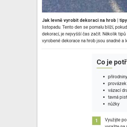
Jak levně vyrobit dekoraci na hrob | tip
listopadu. Tento den se pomalu blíží, poku
dekorací, je nejvyšší čas začít. Několik tip
vyrobené dekorace na hrob jsou snadné a le
Co je pot
přírodnin
provázek
vázací dr
tavná pis
nůžky
Využijte po
1
vyražte na