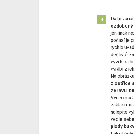
Další varia
3
ozdobený 
jen jinak 
počasí je p
rychle uvad
deštivo) za
výzdoba hro
vyrábí z je
Na obrázku
z ostřice 
zeravu, bu
Věnec může
základu, na
nalepíte vy
vedle sebe
plody bukv
kukuřičný