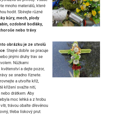
ete mnoho materiálů, které
ou hodit. Sbírejte různé
sky kůry, mech, plody
řabin, ozdobné bodláky,
choroše nebo trávy
.
mto obrázku je ze stvolů
ice
. Stejně dobře se pracuje
nebo jinými druhy trav se
stvolem. Nůžkami
 květenství a dejte pozor,
rávy se snadno říznete.
rovnejte a utvořte kříž,
ě křížení svažte nití,
 nebo drátkem. Aby
ebyla moc lehká a z hrobu
 vítr, trávou obalte dřevěnou
ovný, třeba lískový prut.