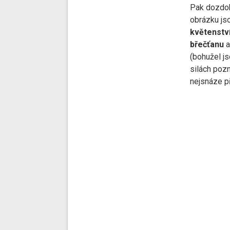
Pak dozdob
obrázku js
květenství
břečťanu
a
(bohužel j
silách pozn
nejsnáze př