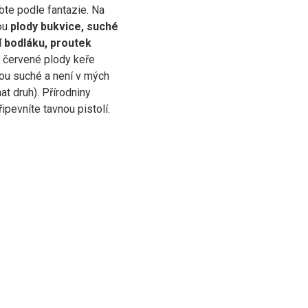
te podle fantazie. Na
ou
plody bukvice, suché
 bodláku, proutek
 červené plody keře
sou suché a není v mých
at druh). Přírodniny
ipevníte tavnou pistolí.