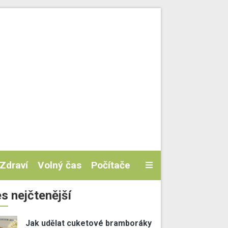
Zdraví
Volný čas
Počítače
s nejčtenější
Jak udělat cuketové bramboráky