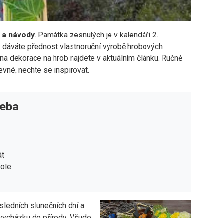
y a návody
. Památka zesnulých je v kalendáři 2.
d dáváte přednost vlastnoruční výrobě hrobových
ů na dekorace na hrob najdete v aktuálním článku. Ručně
vné, nechte se inspirovat.
řeba
y
át
tole
sledních slunečních dní a
 vycházku do přírody. Všude