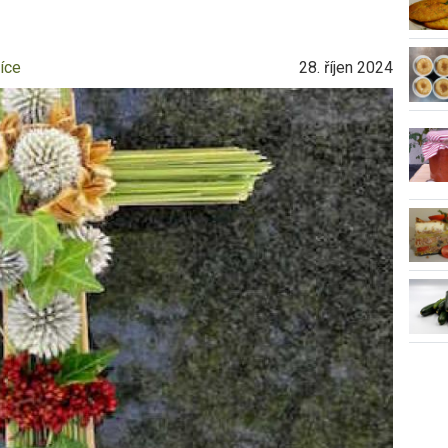
íce
28. říjen 2024