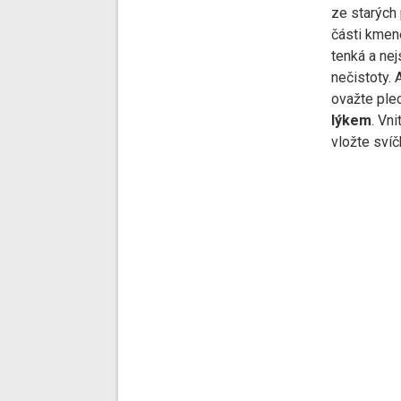
ze starých
části kmen
tenká a nej
nečistoty. 
ovažte pl
lýkem
. Vn
vložte svíč