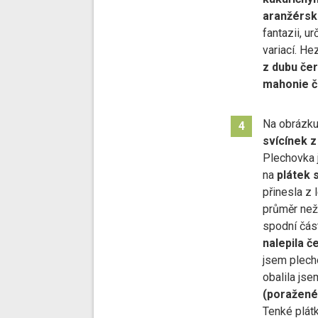
aranžérsk
fantazii, u
variací. He
z dubu če
mahonie č
Na obrázku
4
svícínek 
Plechovka j
na
plátek s
přinesla z 
průměr než
spodní čás
nalepila č
jsem plecho
obalila jse
(poražené)
Tenké plátk