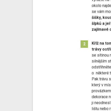
okolo najd
se vám moh
šišky, kou
šípků a je
zajímavé 
Kříž na to
2
trávy ostř
se sítinou 
silnějším 
odstřihněte
o některé t
Pak trávu s
který v míst
provázkem
dekorace n
ji neodnesl
lištu nebo r