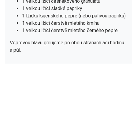
1 velkou lžíci česnekového granulátu
1 velkou lžíci sladké papriky
1 lžičku kajenského pepře (nebo pálivou papriku)
1 velkou lžíci čerstvě mletého kmínu
1 velkou lžíci čerstvě mletého černého pepře
Vepřovou hlavu grilujeme po obou stranách asi hodinu
a půl.