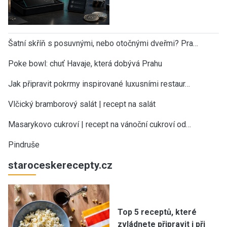
Šatní skříň s posuvnými, nebo otočnými dveřmi? Pra…
Poke bowl: chuť Havaje, která dobývá Prahu
Jak připravit pokrmy inspirované luxusními restaur…
Vlčický bramborový salát | recept na salát
Masarykovo cukroví | recept na vánoční cukroví od…
Pindruše
staroceskerecepty.cz
Top 5 receptů, které
zvládnete připravit i při