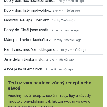
Dobrý den,moc nechápu tento…
2 roky 7 měsíců ago
Dobrý den, listy medvědího…
2 roky 7 měsíců ago
Famózní. Nejlepší likér jaký…
2 roky 7 měsíců ago
Dobrý de. Chtěl jsem uvařit…
2 roky 7 měsíců ago
Mám před sebou kuchařku z…
2 roky 7 měsíců ago
Paní Ivano, moc Vám děkujeme…
2 roky 7 měsíců ago
Já je dělám trošku jinak,…
2 roky 7 měsíců ago
A kde je na orientalnich…
2 roky 8 měsíců ago
Teď už vám neuteče žádný recept nebo
návod.
Všechny nové recepty, sezónní rady, tipy a návody
najdete v pravidelném JakTak zpravodaji ve své e-