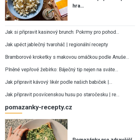
hra…
Jak si připravit kasinový brunch: Pokrmy pro pohod…
Jak upéct jablečný tvaroháč | regionální recepty
Bramborové kroketky s makovou omáčkou podle Anuše…
Plněné vepřové žebírko: Báječný tip nejen na sváte…
Jak připravit kávový likér podle našich babiček |…
Jak připravit posvícenskou husu po staročesku | re…
pomazanky-recepty.cz
Pomazánky pro zdravější