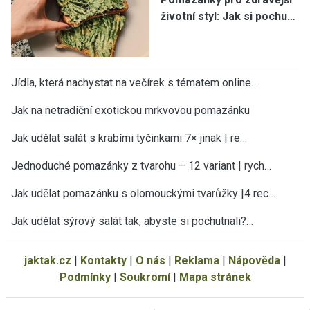
životní styl: Jak si pochu…
Jídla, která nachystat na večírek s tématem online…
Jak na netradiční exotickou mrkvovou pomazánku
Jak udělat salát s krabími tyčinkami 7× jinak | re…
Jednoduché pomazánky z tvarohu – 12 variant | rych…
Jak udělat pomazánku s olomouckými tvarůžky |4 rec…
Jak udělat sýrový salát tak, abyste si pochutnali?…
jaktak.cz
|
Kontakty
|
O nás
|
Reklama
|
Nápověda
|
Podmínky
|
Soukromí
|
Mapa stránek