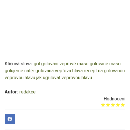
Klíčová slova:
gril
grilování
vepřové maso
grilované maso
grilujeme
nátěr
grilovaná vepřová hlava
recept na grilovanou
vepřovou hlavu
jak ugrilovat vepřovou hlavu
Autor:
redakce
Hodnocení
Give it 1/5
Give it 2/5
Give it 3/5
Give it 4/5
Give it 5/5