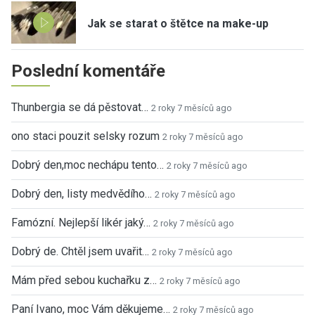
Jak se starat o štětce na make-up
Poslední komentáře
Thunbergia se dá pěstovat…
2 roky 7 měsíců ago
ono staci pouzit selsky rozum
2 roky 7 měsíců ago
Dobrý den,moc nechápu tento…
2 roky 7 měsíců ago
Dobrý den, listy medvědího…
2 roky 7 měsíců ago
Famózní. Nejlepší likér jaký…
2 roky 7 měsíců ago
Dobrý de. Chtěl jsem uvařit…
2 roky 7 měsíců ago
Mám před sebou kuchařku z…
2 roky 7 měsíců ago
Paní Ivano, moc Vám děkujeme…
2 roky 7 měsíců ago