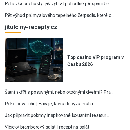
Pohovka pro hosty: jak vybrat pohodlné přespání be…
Pět výhod průmyslového tepelného čerpadla, které o…
jitulciny-recepty.cz
Top casino VIP program v
Česku 2026
Šatní skříň s posuvnými, nebo otočnými dveřmi? Pra…
Poke bowl: chuť Havaje, která dobývá Prahu
Jak připravit pokrmy inspirované luxusními restaur…
Vlčický bramborový salát | recept na salát