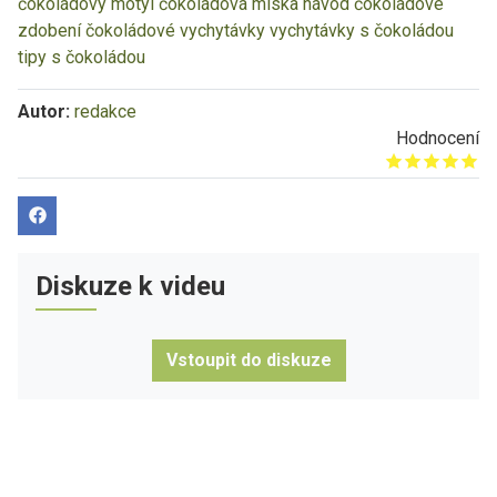
čokoládový motýl
čokoládová miska návod
čokoládové
zdobení
čokoládové vychytávky
vychytávky s čokoládou
tipy s čokoládou
Autor:
redakce
Hodnocení
Give it 1/5
Give it 2/5
Give it 3/5
Give it 4/5
Give it 5/5
Diskuze k videu
Vstoupit do diskuze