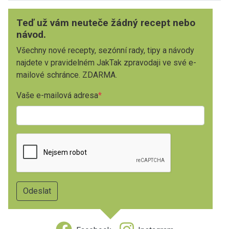
Teď už vám neuteče žádný recept nebo
návod.
Všechny nové recepty, sezónní rady, tipy a návody
najdete v pravidelném JakTak zpravodaji ve své e-
mailové schránce. ZDARMA.
Vaše e-mailová adresa