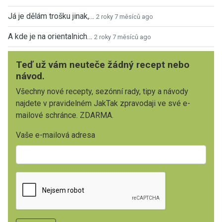
Já je dělám trošku jinak,…
2 roky 7 měsíců ago
A kde je na orientalnich…
2 roky 7 měsíců ago
Teď už vám neuteče žádný recept nebo
návod.
Všechny nové recepty, sezónní rady, tipy a návody
najdete v pravidelném JakTak zpravodaji ve své e-
mailové schránce. ZDARMA.
Vaše e-mailová adresa