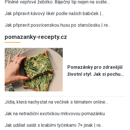
Plněné vepřové žebírko: Báječný tip nejen na sváte…
Jak připravit kávový likér podle našich babiček |…
Jak připravit posvícenskou husu po staročesku | re…
pomazanky-recepty.cz
Pomazánky pro zdravější
životní styl: Jak si pochu…
Jídla, která nachystat na večírek s tématem online…
Jak na netradiční exotickou mrkvovou pomazánku
Jak udělat salát s krabími tyčinkami 7× jinak | re…