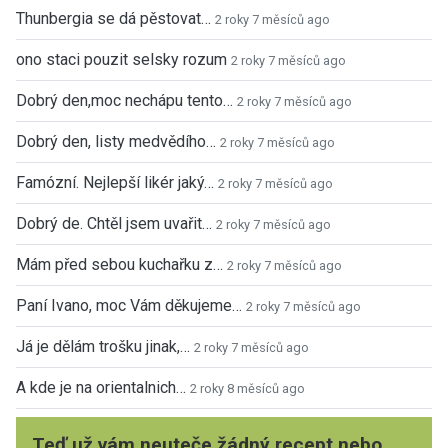
Thunbergia se dá pěstovat…
2 roky 7 měsíců ago
ono staci pouzit selsky rozum
2 roky 7 měsíců ago
Dobrý den,moc nechápu tento…
2 roky 7 měsíců ago
Dobrý den, listy medvědího…
2 roky 7 měsíců ago
Famózní. Nejlepší likér jaký…
2 roky 7 měsíců ago
Dobrý de. Chtěl jsem uvařit…
2 roky 7 měsíců ago
Mám před sebou kuchařku z…
2 roky 7 měsíců ago
Paní Ivano, moc Vám děkujeme…
2 roky 7 měsíců ago
Já je dělám trošku jinak,…
2 roky 7 měsíců ago
A kde je na orientalnich…
2 roky 8 měsíců ago
Teď už vám neuteče žádný recept nebo