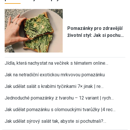
Pomazánky pro zdravější
životní styl: Jak si pochu…
Jídla, která nachystat na večírek s tématem online…
Jak na netradiční exotickou mrkvovou pomazánku
Jak udělat salát s krabími tyčinkami 7× jinak | re…
Jednoduché pomazánky z tvarohu – 12 variant | rych…
Jak udělat pomazánku s olomouckými tvarůžky |4 rec…
Jak udělat sýrový salát tak, abyste si pochutnali?…