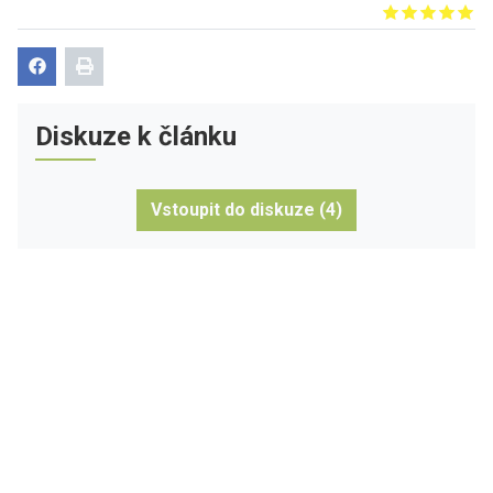
Give it 1/5
Give it 2/5
Give it 3/5
Give it 4/5
Give it 5/5
Diskuze k článku
Vstoupit do diskuze (4)