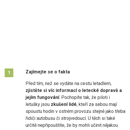
Zajímejte se o fakta
1
Před tím, než se vydáte na cestu letadlem,
zjistěte si víc informací o letecké dopravě a
jejím fungování
. Pochopíte tak, že piloti i
letušky jsou
zkušení lidé
, kteří za sebou mají
spoustu hodin v ostrém provozu stejně jako třeba
řidiči autobusu či strojvedoucí. U těch si také
určitě nepřipouštíte, že by mohli učinit nějakou