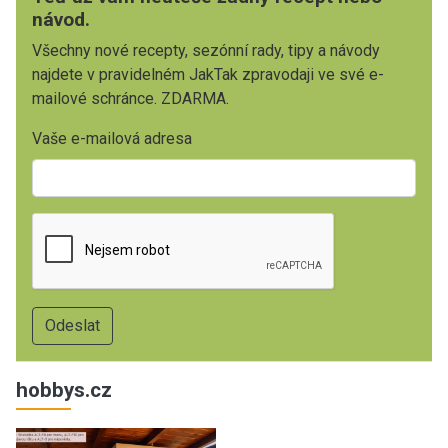
návod.
Všechny nové recepty, sezónní rady, tipy a návody
najdete v pravidelném JakTak zpravodaji ve své e-
mailové schránce. ZDARMA.
Vaše e-mailová adresa
hobbys.cz