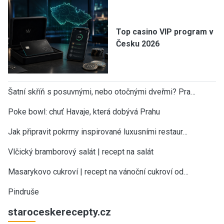
Top casino VIP program v
Česku 2026
Šatní skříň s posuvnými, nebo otočnými dveřmi? Pra…
Poke bowl: chuť Havaje, která dobývá Prahu
Jak připravit pokrmy inspirované luxusními restaur…
Vlčický bramborový salát | recept na salát
Masarykovo cukroví | recept na vánoční cukroví od…
Pindruše
staroceskerecepty.cz