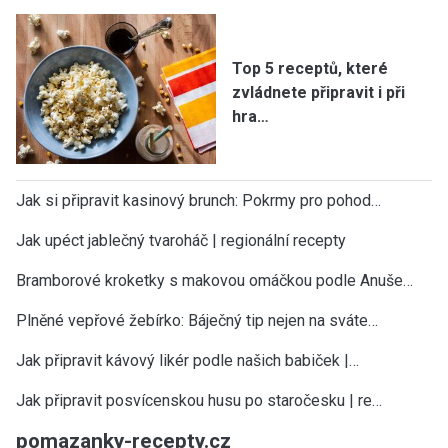
Top 5 receptů, které
zvládnete připravit i při
hra…
Jak si připravit kasinový brunch: Pokrmy pro pohod…
Jak upéct jablečný tvaroháč | regionální recepty
Bramborové kroketky s makovou omáčkou podle Anuše…
Plněné vepřové žebírko: Báječný tip nejen na sváte…
Jak připravit kávový likér podle našich babiček |…
Jak připravit posvícenskou husu po staročesku | re…
pomazanky-recepty.cz