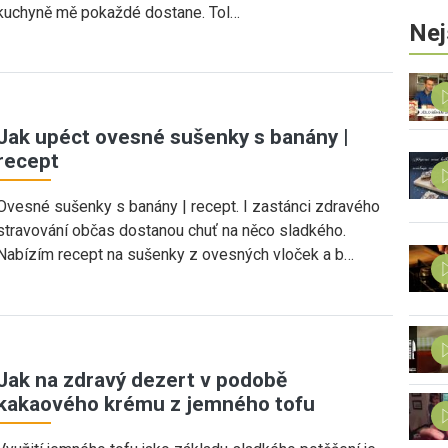
kuchyně mě pokaždé dostane. Tol…
Nej
Jak upéct ovesné sušenky s banány |
recept
Ovesné sušenky s banány | recept. I zastánci zdravého
stravování občas dostanou chuť na něco sladkého.
Nabízím recept na sušenky z ovesných vloček a b…
Jak na zdravý dezert v podobě
kakaového krému z jemného tofu