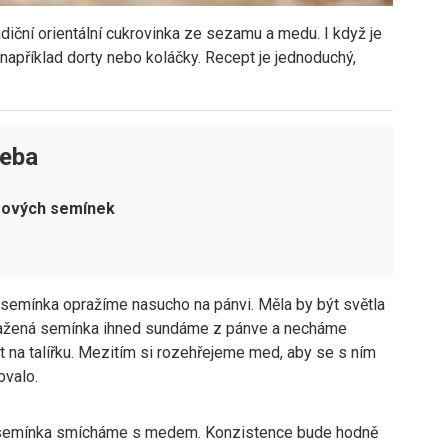
radiční orientální cukrovinka ze sezamu a medu. I když je
ež například dorty nebo koláčky. Recept je jednoduchý,
řeba
mových semínek
emínka opražíme nasucho na pánvi. Měla by být světla
ažená semínka ihned sundáme z pánve a necháme
 na talířku. Mezitím si rozehřejeme med, aby se s ním
ovalo.
 semínka smícháme s medem. Konzistence bude hodně