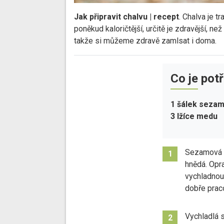
Jak připravit chalvu | recept
. Chalva je t
poněkud kaloričtější, určitě je zdravější, n
takže si můžeme zdravě zamlsat i doma.
Co je pot
1 šálek seza
3 lžíce medu
Sezamová s
1
hnědá. Opr
vychladnout
dobře prac
Vychladlá
2