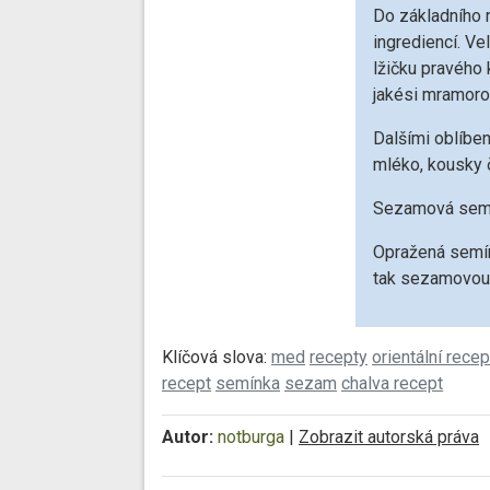
Do základního 
ingrediencí. Ve
lžičku pravého 
jakési mramoro
Dalšími oblíben
mléko, kousky 
Sezamová semín
Opražená semí
tak sezamovou 
Klíčová slova:
med
recepty
orientální recep
recept
semínka
sezam
chalva recept
Autor:
notburga
|
Zobrazit autorská práva