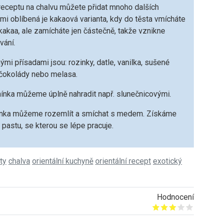
receptu na chalvu můžete přidat mnoho dalších
lmi oblíbená je kakaová varianta, kdy do těsta vmícháte
kakaa, ale zamícháte jen částečně, takže vznikne
vání.
ými přísadami jsou: rozinky, datle, vanilka, sušené
čokolády nebo melasa.
ka můžeme úplně nahradit např. slunečnicovými.
nka můžeme rozemlít a smíchat s medem. Získáme
pastu, se kterou se lépe pracuje.
ty
chalva
orientální kuchyně
orientální recept
exotický
Hodnocení
Give it 1/5
Give it 2/5
Give it 3/5
Give it 4/5
Give it 5/5