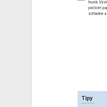
hustá. Výs
pečícím pa
zchladne a
Tipy