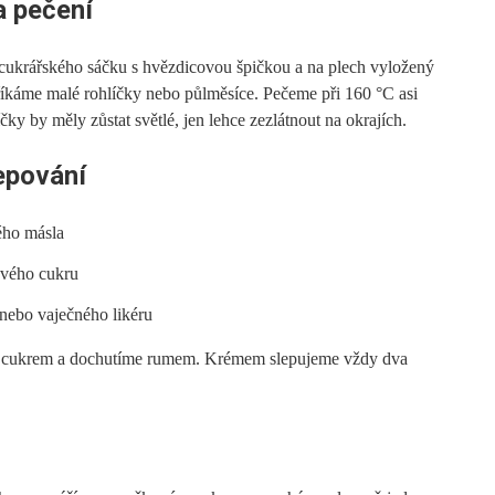
a pečení
cukrářského sáčku s hvězdicovou špičkou a na plech vyložený
říkáme malé rohlíčky nebo půlměsíce. Pečeme při 160 °C asi
ky by měly zůstat světlé, jen lehce zezlátnout na okrajích.
epování
ého másla
vého cukru
 nebo vaječného likéru
 cukrem a dochutíme rumem. Krémem slepujeme vždy dva