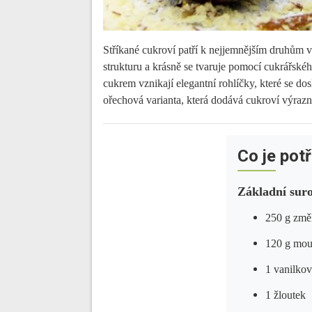
Stříkané cukroví patří k nejjemnějším druhům
strukturu a krásně se tvaruje pomocí cukrářs
cukrem vznikají elegantní rohlíčky, které se dos
ořechová varianta, která dodává cukroví výrazn
Co je pot
Základní suro
250 g změ
120 g mou
1 vanilko
1 žloutek