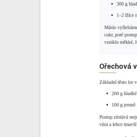
300 g hla
1–2 lžíce 
Máslo vyšleháme 
cukr, poté post
vzniklo měkké, h
Ořechová va
Základní těsto lze 
200 g hladk
100 g jemně 
Postup zůstává ste
vůni a lehce tmavší 