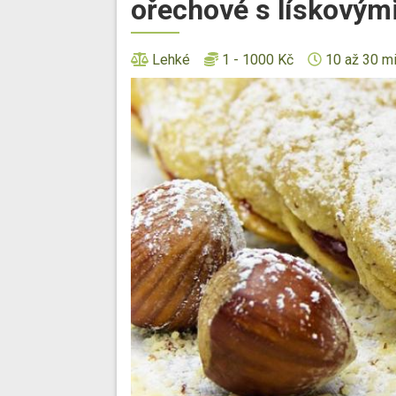
ořechové s lískovými
Lehké
1 - 1000 Kč
10 až 30 m