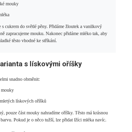
dké mouky
mléka
s cukrem do světlé pěny. Přidáme žloutek a vanilkový
upně zapracujeme mouku. Nakonec přidáme mléko tak, aby
ladké těsto vhodné ke stříkání.
rianta s lískovými oříšky
velmi snadno obměnit:
é mouky
mletých lískových oříšků
jný, pouze část mouky nahradíme oříšky. Těsto má krásnou
barvu. Pokud je o něco tužší, lze přidat lžíci mléka navíc.