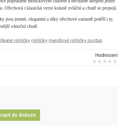
lehce poprášíme moučkovým cukrem a necháme alespoň jeden
u. Ořechová i klasická verze krásně zvláční a chutě se propojí.
ky jsou jemné, elegantní a díky ořechové variantě potěší i ty,
znější vánoční chutě.
tříkané rohlíčky
rohlíčky
mandlové rohlíčky postup
Hodnocení
Give it 1/5
Give it 2/5
Give it 3/5
Give it 4/5
Give it 5/5
oupit do diskuze