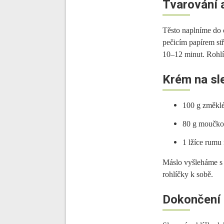
Tvarování 
Těsto naplníme do 
pečicím papírem st
10–12 minut. Rohlíč
Krém na sl
100 g změkl
80 g moučko
1 lžíce rumu
Máslo vyšleháme s
rohlíčky k sobě.
Dokončení