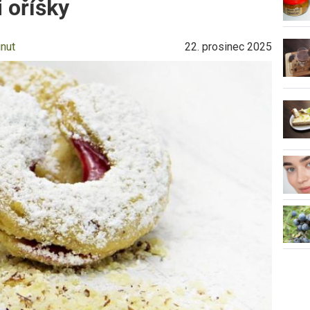
 oříšky
inut
22. prosinec 2025