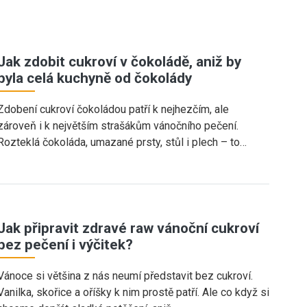
Jak zdobit cukroví v čokoládě, aniž by
byla celá kuchyně od čokolády
Zdobení cukroví čokoládou patří k nejhezčím, ale
zároveň i k největším strašákům vánočního pečení.
Rozteklá čokoláda, umazané prsty, stůl i plech – to…
Jak připravit zdravé raw vánoční cukroví
bez pečení i výčitek?
Vánoce si většina z nás neumí představit bez cukroví.
Vanilka, skořice a oříšky k nim prostě patří. Ale co když si