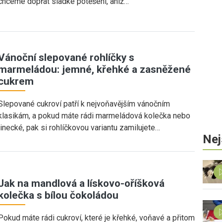
chceme dopřát sladké potěšení, aniž…
Vánoční slepované rohlíčky s
marmeládou: jemné, křehké a zasněžené
cukrem
Slepované cukroví patří k nejvoňavějším vánočním
klasikám, a pokud máte rádi marmeládová kolečka nebo
linecké, pak si rohlíčkovou variantu zamilujete…
Nej
Jak na mandlová a lískovo-oříšková
kolečka s bílou čokoládou
Pokud máte rádi cukroví, které je křehké, voňavé a přitom