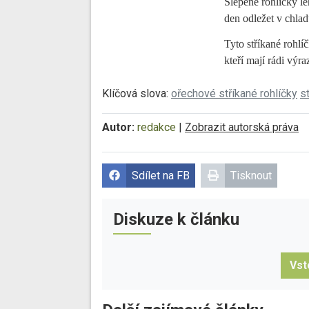
Slepené rohlíčky 
den odležet v chlad
Tyto stříkané rohlíč
kteří mají rádi výra
Klíčová slova:
ořechové stříkané rohlíčky
s
Autor:
redakce
|
Zobrazit autorská práva
Sdílet na FB
Tisknout
Diskuze k článku
Vst