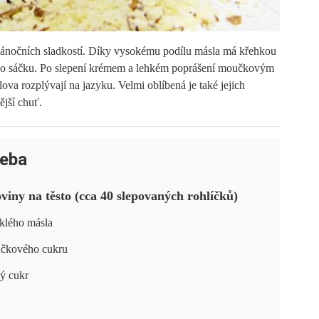
 vánočních sladkostí. Díky vysokému podílu másla má křehkou
kého sáčku. Po slepení krémem a lehkém poprášení moučkovým
lova rozplývají na jazyku. Velmi oblíbená je také jejich
ější chuť.
řeba
viny na těsto (cca 40 slepovaných rohlíčků)
klého másla
čkového cukru
vý cukr