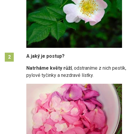
A jaký je postup?
2
Natrháme květy růží
, odstraníme z nich pestík,
pylové tyčinky a nezdravé lístky.