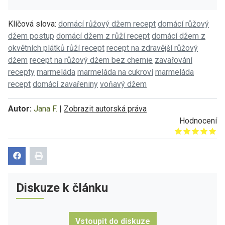
Klíčová slova:
domácí růžový džem recept
domácí růžový
džem postup
domácí džem z růží recept
domácí džem z
okvětních plátků růží recept
recept na zdravější růžový
džem
recept na růžový džem bez chemie
zavařování
recepty
marmeláda
marmeláda na cukroví
marmeláda
recept
domácí zavařeniny
voňavý džem
Autor:
Jana F.
|
Zobrazit autorská práva
Hodnocení
Give it 1/5
Give it 2/5
Give it 3/5
Give it 4/5
Give it 5/5
Diskuze k článku
Vstoupit do diskuze