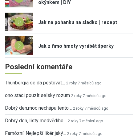
okýnkem | DIY
Jak na pohanku na sladko | recept
Jak z fimo hmoty vyrábět šperky
Poslední komentáře
Thunbergia se dá pěstovat…
2 roky 7 měsíců ago
ono staci pouzit selsky rozum
2 roky 7 měsíců ago
Dobrý den,moc nechápu tento…
2 roky 7 měsíců ago
Dobrý den, listy medvědího…
2 roky 7 měsíců ago
Famózní. Nejlepší likér jaký…
2 roky 7 měsíců ago