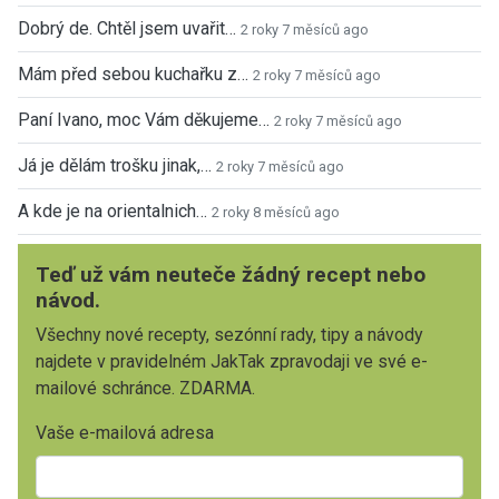
Dobrý de. Chtěl jsem uvařit…
2 roky 7 měsíců ago
Mám před sebou kuchařku z…
2 roky 7 měsíců ago
Paní Ivano, moc Vám děkujeme…
2 roky 7 měsíců ago
Já je dělám trošku jinak,…
2 roky 7 měsíců ago
A kde je na orientalnich…
2 roky 8 měsíců ago
Teď už vám neuteče žádný recept nebo
návod.
Všechny nové recepty, sezónní rady, tipy a návody
najdete v pravidelném JakTak zpravodaji ve své e-
mailové schránce. ZDARMA.
Vaše e-mailová adresa