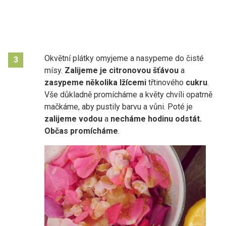
Okvětní plátky omyjeme a nasypeme do čisté
3
mísy.
Zalijeme je citronovou šťávou
a
zasypeme několika lžícemi
třtinového
cukru
.
Vše důkladně promícháme a květy chvíli opatrně
mačkáme, aby pustily barvu a vůni. Poté je
zalijeme vodou
a
necháme hodinu odstát.
Občas promícháme
.