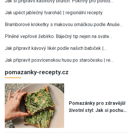
Jak si připravit kasinový brunch: Pokrmy pro pohod…
Jak upéct jablečný tvaroháč | regionální recepty
Bramborové kroketky s makovou omáčkou podle Anuše…
Plněné vepřové žebírko: Báječný tip nejen na sváte…
Jak připravit kávový likér podle našich babiček |…
Jak připravit posvícenskou husu po staročesku | re…
pomazanky-recepty.cz
Pomazánky pro zdravější
životní styl: Jak si pochu…