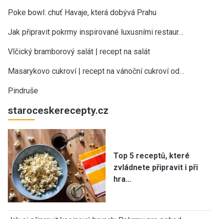
Poke bowl: chuť Havaje, která dobývá Prahu
Jak připravit pokrmy inspirované luxusními restaur…
Vlčický bramborový salát | recept na salát
Masarykovo cukroví | recept na vánoční cukroví od…
Pindruše
staroceskerecepty.cz
Top 5 receptů, které
zvládnete připravit i při
hra…