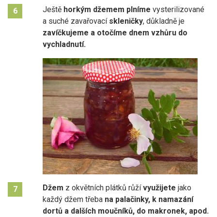
Ještě
horkým džemem plníme
vysterilizované
6
a suché zavařovací
skleničky
, důkladně je
zavíčkujeme a otočíme dnem vzhůru do
vychladnutí.
Džem
z okvětních plátků růží
využijete
jako
7
každý džem třeba
na palačinky, k namazání
dortů a dalších moučníků, do makronek, apod.