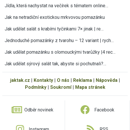
Jídla, která nachystat na večírek s tématem online…
Jak na netradiční exotickou mrkvovou pomazánku
Jak udělat salát s krabími tyčinkami 7× jinak | re…
Jednoduché pomazánky z tvarohu – 12 variant | rych…
Jak udělat pomazánku s olomouckými tvarůžky |4 rec…
Jak udělat sýrový salát tak, abyste si pochutnali?…
jaktak.cz
|
Kontakty
|
O nás
|
Reklama
|
Nápověda
|
Podmínky
|
Soukromí
|
Mapa stránek
Odběr novinek
Facebook
Instagram
RSS