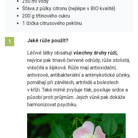
250 ml vody
Šťáva z půlky citronu (nejlépe v BIO kvalitě)
200 g třtinového cukru
1 lžička citrusového pektinu
Jaké růže použít?
1
Léčivé látky obsahují
všechny druhy růží,
nejvíce pak tmavě červené odrůdy, růže stolistá,
vrásčitá a šípková. Růže mají antioxidační,
antivirové, antibakteriální a antimykotické účinky,
pomáhají při zánětech, artritidě a bolestech
v kříži. Také mírně zvyšuje tlak, posiluje srdce a
působí proti průjmům. Jejich vůně pak dokáže
harmonizovat psychiku.