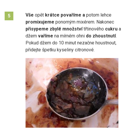
Vše
opět
krátce povaříme a
potom lehce
5
promixujeme
ponorným mixérem. Nakonec
přisypeme zbylé množství
třtinového
cukru
a
džem
vaříme
na mírném ohni
do zhoustnutí
.
Pokud džem do 10 minut nezačne houstnout,
přidejte špetku kyseliny citronové.