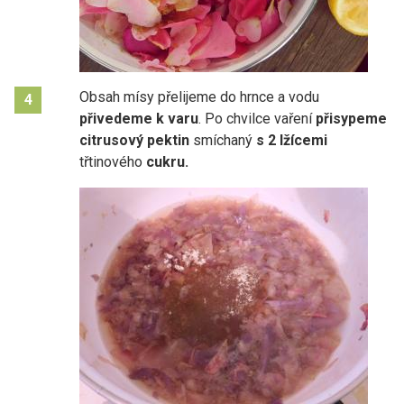
Obsah mísy přelijeme do hrnce a vodu
4
přivedeme k varu
. Po chvilce vaření
přisypeme
citrusový pektin
smíchaný
s 2 lžícemi
třtinového
cukru.