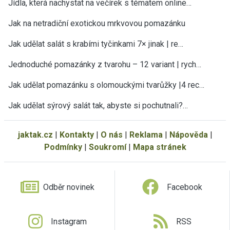
Jídla, která nachystat na večírek s tématem online…
Jak na netradiční exotickou mrkvovou pomazánku
Jak udělat salát s krabími tyčinkami 7× jinak | re…
Jednoduché pomazánky z tvarohu – 12 variant | rych…
Jak udělat pomazánku s olomouckými tvarůžky |4 rec…
Jak udělat sýrový salát tak, abyste si pochutnali?…
jaktak.cz
|
Kontakty
|
O nás
|
Reklama
|
Nápověda
|
Podmínky
|
Soukromí
|
Mapa stránek
Odběr novinek
Facebook
Instagram
RSS