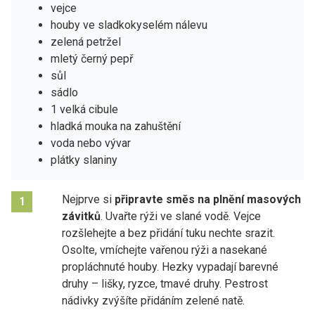
vejce
houby ve sladkokyselém nálevu
zelená petržel
mletý černý pepř
sůl
sádlo
1 velká cibule
hladká mouka na zahuštění
voda nebo vývar
plátky slaniny
Nejprve si
připravte směs na plnění masových
1
závitků
. Uvařte rýži ve slané vodě. Vejce
rozšlehejte a bez přidání tuku nechte srazit.
Osolte, vmíchejte vařenou rýži a nasekané
propláchnuté houby. Hezky vypadají barevné
druhy – lišky, ryzce, tmavé druhy. Pestrost
nádivky zvýšíte přidáním zelené natě.