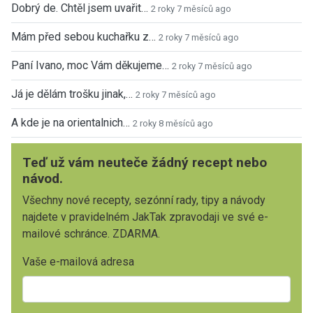
Dobrý de. Chtěl jsem uvařit…
2 roky 7 měsíců ago
Mám před sebou kuchařku z…
2 roky 7 měsíců ago
Paní Ivano, moc Vám děkujeme…
2 roky 7 měsíců ago
Já je dělám trošku jinak,…
2 roky 7 měsíců ago
A kde je na orientalnich…
2 roky 8 měsíců ago
Teď už vám neuteče žádný recept nebo
návod.
Všechny nové recepty, sezónní rady, tipy a návody
najdete v pravidelném JakTak zpravodaji ve své e-
mailové schránce. ZDARMA.
Vaše e-mailová adresa