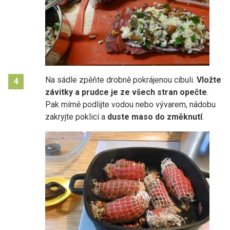
Na sádle zpěňte drobně pokrájenou cibuli.
Vložte
4
závitky a prudce je ze všech stran opečte
.
Pak mírně podlijte vodou nebo vývarem, nádobu
zakryjte poklicí a
duste maso do změknutí
.