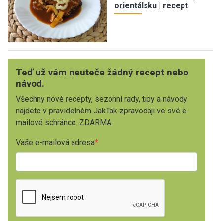
orientálsku | recept
Teď už vám neuteče žádný recept nebo
návod.
Všechny nové recepty, sezónní rady, tipy a návody
najdete v pravidelném JakTak zpravodaji ve své e-
mailové schránce. ZDARMA.
Vaše e-mailová adresa