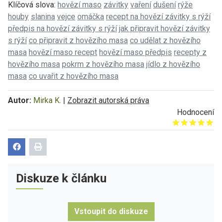
Klíčová slova:
hovězí maso
závitky
vaření
dušení
rýže
houby
slanina
vejce
omáčka
recept na hovězí závitky s rýží
předpis na hovězí závitky s rýží
jak připravit hovězí závitky
s rýží
co připravit z hovězího masa
co udělat z hovězího
masa
hovězí maso recept
hovězí maso předpis
recepty z
hovězího masa
pokrm z hovězího masa
jídlo z hovězího
masa
co uvařit z hovězího masa
Autor:
Mirka K.
|
Zobrazit autorská práva
Hodnocení
Give it 1/5
Give it 2/5
Give it 3/5
Give it 4/5
Give it 5/5
Diskuze k článku
Vstoupit do diskuze