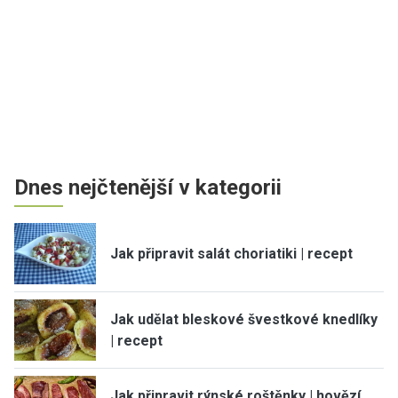
Dnes nejčtenější v kategorii
Jak připravit salát choriatiki | recept
Jak udělat bleskové švestkové knedlíky
| recept
Jak připravit rýnské roštěnky | hovězí