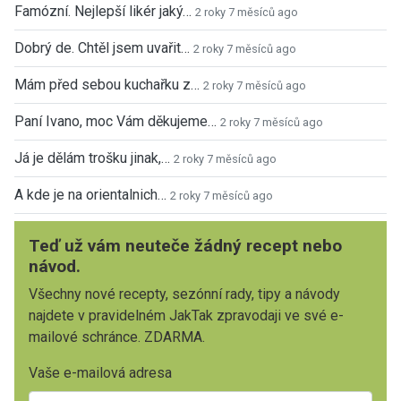
Famózní. Nejlepší likér jaký…
2 roky 7 měsíců ago
Dobrý de. Chtěl jsem uvařit…
2 roky 7 měsíců ago
Mám před sebou kuchařku z…
2 roky 7 měsíců ago
Paní Ivano, moc Vám děkujeme…
2 roky 7 měsíců ago
Já je dělám trošku jinak,…
2 roky 7 měsíců ago
A kde je na orientalnich…
2 roky 7 měsíců ago
Teď už vám neuteče žádný recept nebo
návod.
Všechny nové recepty, sezónní rady, tipy a návody
najdete v pravidelném JakTak zpravodaji ve své e-
mailové schránce. ZDARMA.
Vaše e-mailová adresa