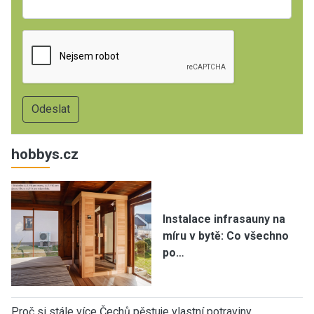
hobbys.cz
Instalace infrasauny na
míru v bytě: Co všechno
po…
Proč si stále více Čechů pěstuje vlastní potraviny…