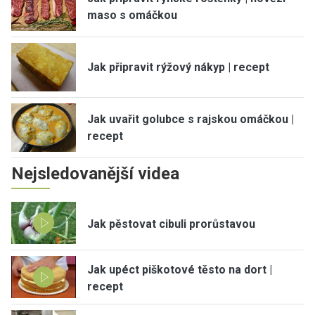
maso s omáčkou
Jak připravit rýžový nákyp | recept
Jak uvařit golubce s rajskou omáčkou |
recept
Nejsledovanější videa
Jak pěstovat cibuli prorůstavou
Jak upéct piškotové těsto na dort |
recept