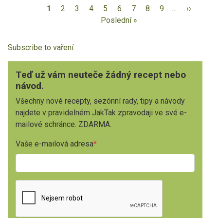
1
2
3
4
5
6
7
8
9
…
››
Poslední »
Subscribe to vaření
Teď už vám neuteče žádný recept nebo
návod.
Všechny nové recepty, sezónní rady, tipy a návody
najdete v pravidelném JakTak zpravodaji ve své e-
mailové schránce. ZDARMA.
Vaše e-mailová adresa