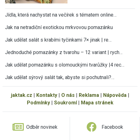
Jídla, která nachystat na večírek s tématem online…
Jak na netradiční exotickou mrkvovou pomazánku
Jak udělat salát s krabími tyčinkami 7× jinak | re…
Jednoduché pomazánky z tvarohu – 12 variant | rych…
Jak udělat pomazánku s olomouckými tvarůžky |4 rec…
Jak udělat sýrový salát tak, abyste si pochutnali?…
jaktak.cz
|
Kontakty
|
O nás
|
Reklama
|
Nápověda
|
Podmínky
|
Soukromí
|
Mapa stránek
Odběr novinek
Facebook