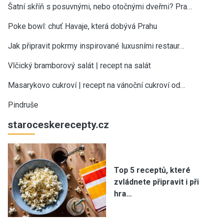
Šatní skříň s posuvnými, nebo otočnými dveřmi? Pra…
Poke bowl: chuť Havaje, která dobývá Prahu
Jak připravit pokrmy inspirované luxusními restaur…
Vlčický bramborový salát | recept na salát
Masarykovo cukroví | recept na vánoční cukroví od…
Pindruše
staroceskerecepty.cz
Top 5 receptů, které
zvládnete připravit i při
hra…