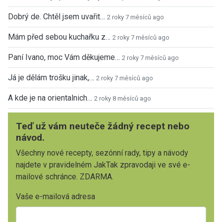
Dobrý de. Chtěl jsem uvařit…
2 roky 7 měsíců ago
Mám před sebou kuchařku z…
2 roky 7 měsíců ago
Paní Ivano, moc Vám děkujeme…
2 roky 7 měsíců ago
Já je dělám trošku jinak,…
2 roky 7 měsíců ago
A kde je na orientalnich…
2 roky 8 měsíců ago
Teď už vám neuteče žádný recept nebo
návod.
Všechny nové recepty, sezónní rady, tipy a návody
najdete v pravidelném JakTak zpravodaji ve své e-
mailové schránce. ZDARMA.
Vaše e-mailová adresa