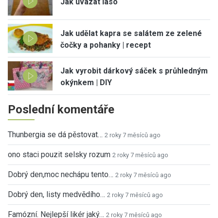
Jak uvázat laso
Jak udělat kapra se salátem ze zelené
čočky a pohanky | recept
Jak vyrobit dárkový sáček s průhledným
okýnkem | DIY
Poslední komentáře
Thunbergia se dá pěstovat…
2 roky 7 měsíců ago
ono staci pouzit selsky rozum
2 roky 7 měsíců ago
Dobrý den,moc nechápu tento…
2 roky 7 měsíců ago
Dobrý den, listy medvědího…
2 roky 7 měsíců ago
Famózní. Nejlepší likér jaký…
2 roky 7 měsíců ago