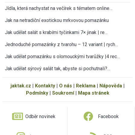
Jídla, která nachystat na večírek s tématem online…
Jak na netradiční exotickou mrkvovou pomazánku
Jak udělat salát s krabími tyčinkami 7× jinak | re…
Jednoduché pomazánky z tvarohu – 12 variant | rych…
Jak udělat pomazánku s olomouckými tvarůžky |4 rec…
Jak udělat sýrový salát tak, abyste si pochutnali?…
jaktak.cz
|
Kontakty
|
O nás
|
Reklama
|
Nápověda
|
Podmínky
|
Soukromí
|
Mapa stránek
Odběr novinek
Facebook