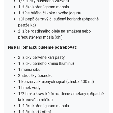
1/2 lžičky sušeného zázvoru
1 lžička koření garam masala
1 lžíce bílého či kokosového jogurtu
sůl, pepř, čerstvý či sušený koriandr (případně
petrželka)
2 lžíce rostlinného oleje na smažení nebo
přepuštěného másla (ghí)
Na kari omáčku budeme potřebovat
:
2 lžičky červené kari pasty
1 lžičku černého kmínu (kuminu)
1 menší cibuli
2 stroužky česneku
1 konzervu krájených rajčat (zhruba 400 ml)
1 hrnek vody
1/2 hrnku kravské či rostlinné smetany (případně
kokosového mléka)
1 lžičku koření garam masala
1 lžičku kari koření