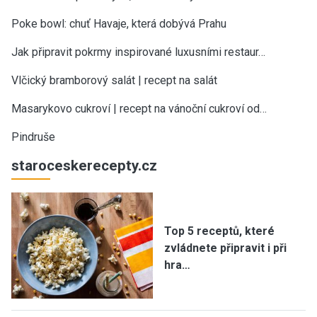
Poke bowl: chuť Havaje, která dobývá Prahu
Jak připravit pokrmy inspirované luxusními restaur…
Vlčický bramborový salát | recept na salát
Masarykovo cukroví | recept na vánoční cukroví od…
Pindruše
staroceskerecepty.cz
Top 5 receptů, které
zvládnete připravit i při
hra…