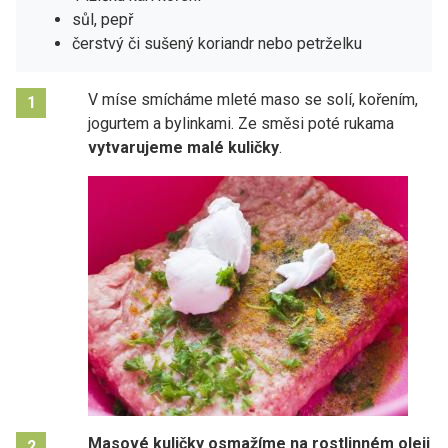
sůl, pepř
čerstvý či sušený koriandr nebo petrželku
V míse smícháme mleté maso se solí, kořením,
1
jogurtem a bylinkami. Ze směsi poté rukama
vytvarujeme malé kuličky
.
Masové kuličky osmažíme na rostlinném oleji
2