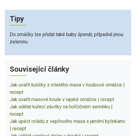
Tipy
Do omáčky lze přidat také baby špenát, případně jinou
zeleninu.
Související články
Jak uvařit kuličky z mletého masa v houbové omáčce |
recept
Jak uvařit masové koule v rajské omáčce | recept
Jak udělat kuřecí závitky na hořčičném semínku |
recept
Jak upéct roládu z vepřového masa s jarními bylinkami
| recept
Jak udělat vepřové špízy v troubě | recept