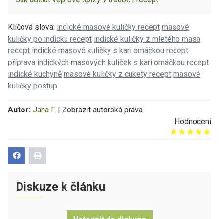
Klíčová slova:
indické masové kuličky recept
masové
kuličky po indicku recept
indické kuličky z mletého masa
recept
indické masové kuličky s kari omáčkou recept
příprava indických masových kuliček s kari omáčkou
recept
indické kuchyně
masové kuličky z cukety recept
masové
kuličky postup
Autor:
Jana F.
|
Zobrazit autorská práva
Hodnocení
Give it 1/5
Give it 2/5
Give it 3/5
Give it 4/5
Give it 5/5
Diskuze k článku