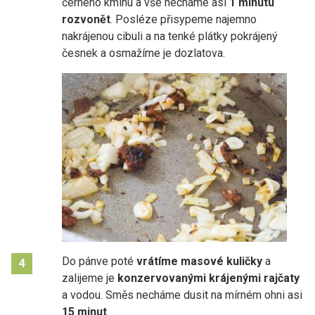
černého kmínu a vše necháme asi
1 minutu
rozvonět
. Posléze přisypeme najemno
nakrájenou cibuli a na tenké plátky pokrájený
česnek a osmažíme je dozlatova.
Do pánve poté
vrátíme masové kuličky
a
4
zalijeme je
konzervovanými krájenými rajčaty
a vodou. Směs necháme dusit na mírném ohni asi
15 minut
.