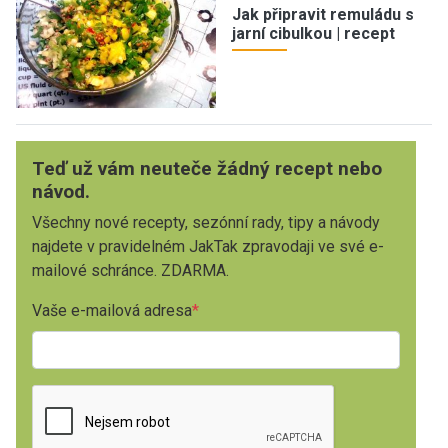
Jak připravit remuládu s
jarní cibulkou | recept
Teď už vám neuteče žádný recept nebo
návod.
Všechny nové recepty, sezónní rady, tipy a návody
najdete v pravidelném JakTak zpravodaji ve své e-
mailové schránce. ZDARMA.
Vaše e-mailová adresa