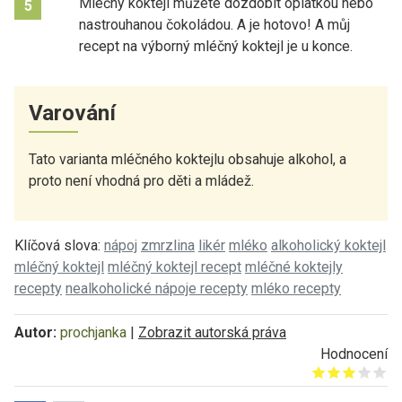
Mléčný koktejl můžete dozdobit oplatkou nebo
5
nastrouhanou čokoládou. A je hotovo! A můj
recept na výborný mléčný koktejl je u konce.
Varování
Tato varianta mléčného koktejlu obsahuje alkohol, a
proto není vhodná pro děti a mládež.
Klíčová slova:
nápoj
zmrzlina
likér
mléko
alkoholický koktejl
mléčný koktejl
mléčný koktejl recept
mléčné koktejly
recepty
nealkoholické nápoje recepty
mléko recepty
Autor:
prochjanka
|
Zobrazit autorská práva
Hodnocení
Give it 1/5
Give it 2/5
Give it 3/5
Give it 4/5
Give it 5/5