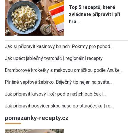
Top 5 receptů, které
zvládnete připravit i při
hra…
Jak si připravit kasinový brunch: Pokrmy pro pohod…
Jak upéct jablečný tvaroháč | regionální recepty
Bramborové kroketky s makovou omáčkou podle Anuše…
Plněné vepřové žebírko: Báječný tip nejen na sváte…
Jak připravit kávový likér podle našich babiček |…
Jak připravit posvícenskou husu po staročesku | re…
pomazanky-recepty.cz