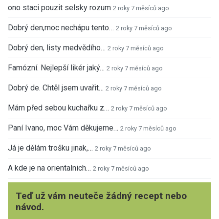
ono staci pouzit selsky rozum
2 roky 7 měsíců ago
Dobrý den,moc nechápu tento…
2 roky 7 měsíců ago
Dobrý den, listy medvědího…
2 roky 7 měsíců ago
Famózní. Nejlepší likér jaký…
2 roky 7 měsíců ago
Dobrý de. Chtěl jsem uvařit…
2 roky 7 měsíců ago
Mám před sebou kuchařku z…
2 roky 7 měsíců ago
Paní Ivano, moc Vám děkujeme…
2 roky 7 měsíců ago
Já je dělám trošku jinak,…
2 roky 7 měsíců ago
A kde je na orientalnich…
2 roky 7 měsíců ago
Teď už vám neuteče žádný recept nebo
návod.