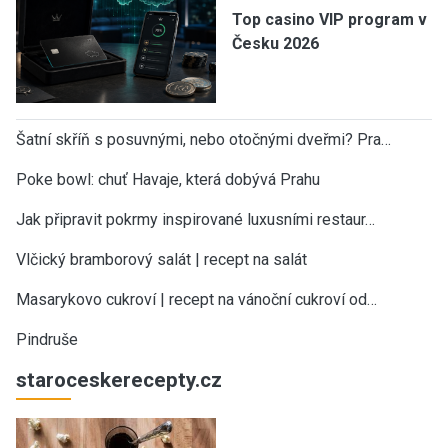
Top casino VIP program v
Česku 2026
Šatní skříň s posuvnými, nebo otočnými dveřmi? Pra…
Poke bowl: chuť Havaje, která dobývá Prahu
Jak připravit pokrmy inspirované luxusními restaur…
Vlčický bramborový salát | recept na salát
Masarykovo cukroví | recept na vánoční cukroví od…
Pindruše
staroceskerecepty.cz