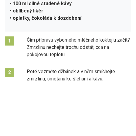
• 100 ml silné studené kávy
• oblíbený likér
• oplatky, čokoláda k dozdobení
Čím přípravu výborného mléčného koktejlu začít?
1
Zmrzlinu nechejte trochu odstát, cca na
pokojovou teplotu.
Poté vezměte džbánek a v něm smíchejte
2
zmrzlinu, smetanu ke šlehání a kávu.