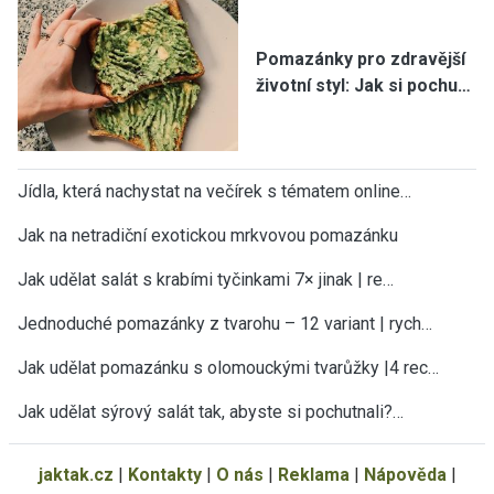
Pomazánky pro zdravější
životní styl: Jak si pochu…
Jídla, která nachystat na večírek s tématem online…
Jak na netradiční exotickou mrkvovou pomazánku
Jak udělat salát s krabími tyčinkami 7× jinak | re…
Jednoduché pomazánky z tvarohu – 12 variant | rych…
Jak udělat pomazánku s olomouckými tvarůžky |4 rec…
Jak udělat sýrový salát tak, abyste si pochutnali?…
jaktak.cz
|
Kontakty
|
O nás
|
Reklama
|
Nápověda
|