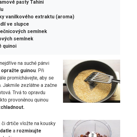
amové pasty Tahini
du
ičky vanilkového extraktu (aroma)
dlí ve slupce
nečnicových semínek
ňových semínek
é quinoi
nejdříve na suché pánvi
a
opražte guinou
. Při
ále promíchávejte, aby se
a. Jakmile zezlátne a začne
hotová. Trvá to opravdu
Takto provoněnou quinou
chladnout.
či drtiče vložte na kousky
datle
a
rozmixujte