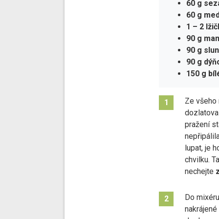
60 g sez
60 g me
1 – 2 lž
90 g man
90 g slu
90 g dý
150 g bíl
Ze všeho 
1
dozlatov
pražení st
nepřipálil
lupat, je 
chvilku. 
nechejte
z
Do mixéru 
2
nakrájené