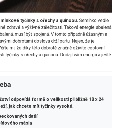
semínkové tyčinky s ořechy a quinoou.
Semínko vedle
iné zdravé a výživné záležitosti. Taková energie sbalená
balená, musí být spojená. V tomto případně úžasným a
avými dobrotami doslova drží partu. Nejen, že je
ěřte mi, že díky této dobrotě značně oživíte cestovní
sli
tyčinky s ořechy a quinoou. Dodají vám energii a ještě
řeba
tví odpovídá formě o velikosti přibližně 18 x 24
ží, jak chcete mít tyčinky vysoké.
peckovaných datlí
šídového másla