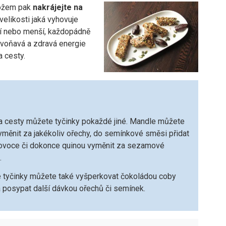
ožem pak
nakrájejte na
velikosti jaká vyhovuje
í nebo menší, každopádně
 voňavá a zdravá energie
a cesty.
na cesty můžete tyčinky pokaždé jiné. Mandle můžete
měnit za jakékoliv ořechy, do semínkové směsi přidat
ovoce či dokonce quinou vyměnit za sezamové
a.
é tyčinky můžete také vyšperkovat čokoládou coby
 posypat další dávkou ořechů či semínek.