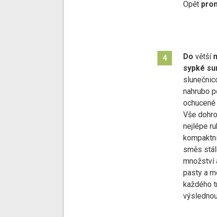
Opět
prom
Do
větší
m
4
sypké su
slunečnic
nahrubo p
ochucené 
Vše dohro
nejlépe r
kompaktní
směs stál
množství 
pasty a m
každého t
výslednou