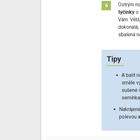
Ostrým n
6
tyčinky
o 
Vám. Větš
dokonalá,
sbalená n
Tipy
A balit 
směle vy
sušené 
semínk
Nakrájen
polevou a