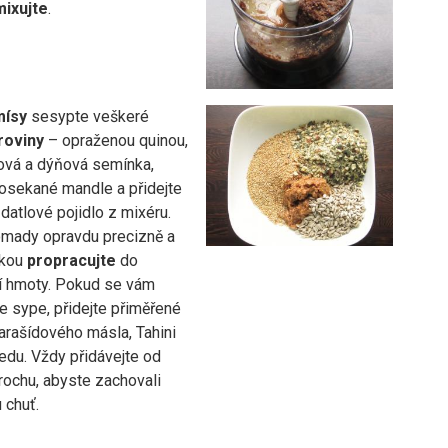
ixujte
.
ísy
sesypte veškeré
roviny
– opraženou quinou,
ová a dýňová semínka,
osekané mandle a přidejte
datlové pojidlo z mixéru.
mady opravdu precizně a
ukou
propracujte
do
 hmoty. Pokud se vám
e sype, přidejte přiměřené
arašídového másla, Tahini
edu. Vždy přidávejte od
rochu, abyste zachovali
 chuť.