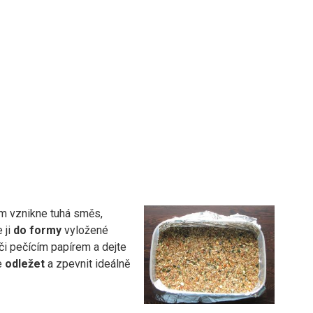
m vznikne tuhá směs,
 ji
do formy
vyložené
či pečícím papírem a dejte
e
odležet
a zpevnit ideálně