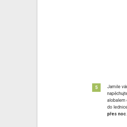
Jamile vá
5
napěchujte
alobalem 
do lednic
přes noc
.