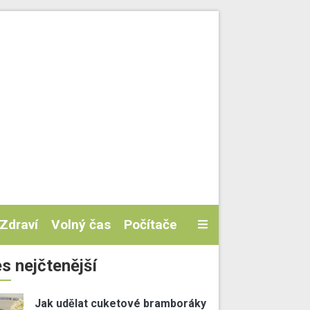
Zdraví
Volný čas
Počítače
s nejčtenější
Jak udělat cuketové bramboráky