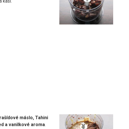
 kaši.
rašídové máslo, Tahini
ed a vanilkové aroma
.