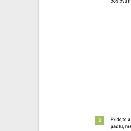
doslova na
Přidejte
a
3
pastu, m