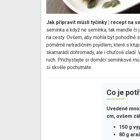
Jak připravit müsli tyčinky | recept na 
semínka a když ne semínka, tak mandle či j
na cesty. Ovšem, aby mohla být pohodlně s
poměrně netradičním pojidlem, které s křup
skamarádí dohromady, ale i chuťově sladí. V
ruch. Přichystejte si domácí semínkové mü
si skvěle pochutnáte.
Co je pot
Uvedené množs
cm, ovšem zále
150 g vy
80 g ara