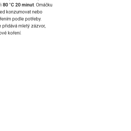
ři
80 °C 20 minut
. Omáčku
ned konzumovat nebo
řením podle potřeby.
 přidává mletý zázvor,
ové koření.