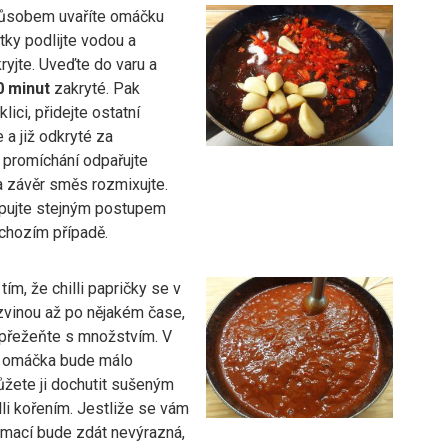
ůsobem uvaříte omáčku
tky podlijte vodou a
yjte. Uveďte do varu a
0 minut
zakryté. Pak
lici, přidejte ostatní
 a již odkryté za
promíchání odpařujte
a závěr směs rozmixujte.
pujte stejným postupem
dchozím případě.
tím, že chilli papričky se v
vinou až po nějakém čase,
epřežeňte s množstvím. V
e omáčka bude málo
ůžete ji dochutit sušeným
li kořením. Jestliže se vám
mací bude zdát nevýrazná,