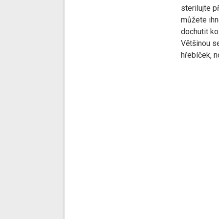
sterilujte p
můžete ih
dochutit ko
Většinou se
hřebíček, n