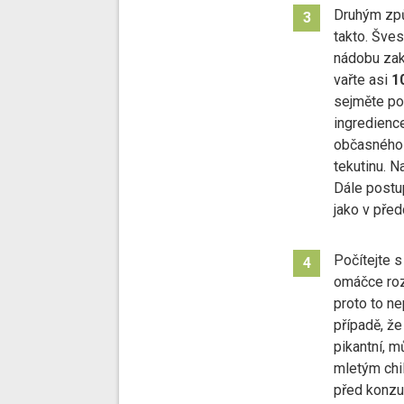
Druhým zp
3
takto. Šves
nádobu zakr
vařte asi
1
sejměte pok
ingredience
občasného 
tekutinu. N
Dále postu
jako v pře
Počítejte s 
4
omáčce roz
proto to n
případě, ž
pikantní, m
mletým chil
před konzu