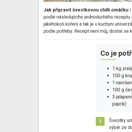
Jak připravit švestkovou chilli omáčku 
podle následujícího jednoduchého receptu 
jakéhokoli koření a tak je v kuchyni univerz
podle potřeby. Recept není můj, dostal se
Co je pot
1 kg zral
100 g kru
1 navršen
100 g če
3 jalapen
paprik)
Švestky um
1
výběr ze d