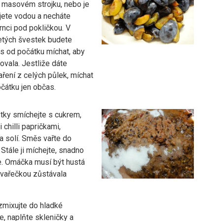
 masovém strojku, nebo je
ijete vodou a necháte
hrnci pod pokličkou. V
etých švestek budete
 od počátku míchat, aby
ovala. Jestliže dáte
ření z celých půlek, míchat
čátku jen občas.
tky smíchejte s cukrem,
 chilli papričkami,
 solí. Směs vařte do
 Stále ji míchejte, snadno
je. Omáčka musí být hustá
 vařečkou zůstávala
zmixujte do hladké
, naplňte skleničky a