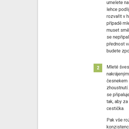
umelete na
lehce podl
rozvařit v 
případě ml
muset směs
se nepřipal
přednost va
budete zpo
Mleté šves
2
nakrájenými
česnekem a
zhoustnutí.
se připalu
tak, aby za
cestička.
Pak vše ro
konzistence