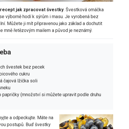
| recept jak zpracovat švestky
. Švestková omáčka
se výborně hodí k sýrům i masu. Je vyrobená bez
ální. Můžete ji mít připravenou jako základ a dochutit
 ke mně řetězovým mailem a původ je neznámý.
řeba
ých švestek bez pecek
picového cukru
á čajová lžička soli
sneku
o papričky (množství si můžete upravit podle druhu
yjte a odpeckujte. Máte na
vou postupů. Buď švestky