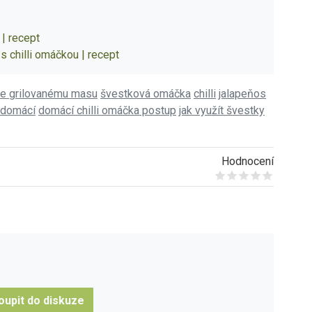
| recept
s chilli omáčkou | recept
e grilovanému masu
švestková omáčka
chilli
jalapeňos
a domácí
domácí chilli omáčka postup
jak využít švestky
Hodnocení
Give it 1/5
Give it 2/5
Give it 3/5
Give it 4/5
Give it 5/5
oupit do diskuze