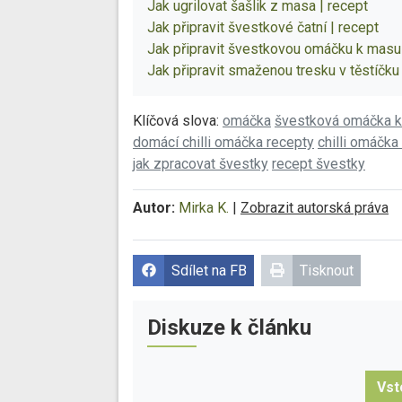
Jak ugrilovat šašlik z masa | recept
Jak připravit švestkové čatní | recept
Jak připravit švestkovou omáčku k masu 
Jak připravit smaženou tresku v těstíčku 
Klíčová slova:
omáčka
švestková omáčka k
domácí chilli omáčka recepty
chilli omáčk
jak zpracovat švestky
recept švestky
Autor:
Mirka K.
|
Zobrazit autorská práva
Sdílet na FB
Tisknout
Diskuze k článku
Vst