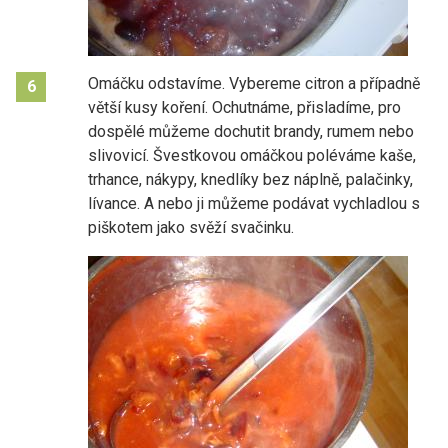
Omáčku odstavíme. Vybereme citron a případně
6
větší kusy koření. Ochutnáme, přisladíme, pro
dospělé můžeme dochutit brandy, rumem nebo
slivovicí. Švestkovou omáčkou poléváme kaše,
trhance, nákypy, knedlíky bez náplně, palačinky,
lívance. A nebo ji můžeme podávat vychladlou s
piškotem jako svěží svačinku.