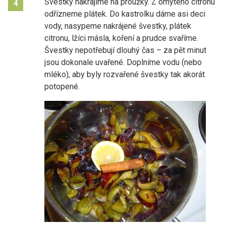
Švestky nakrájíme na proužky. Z omytého citronu
4
odřízneme plátek. Do kastrolku dáme asi deci
vody, nasypeme nakrájené švestky, plátek
citronu, lžíci másla, koření a prudce svaříme.
Švestky nepotřebují dlouhý čas – za pět minut
jsou dokonale uvařené. Doplníme vodu (nebo
mléko), aby byly rozvařené švestky tak akorát
potopené.