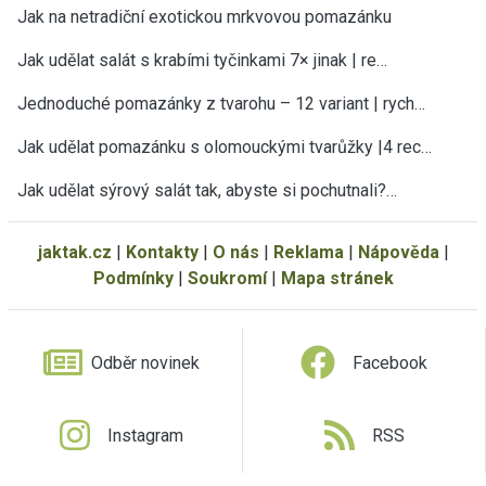
Jak na netradiční exotickou mrkvovou pomazánku
Jak udělat salát s krabími tyčinkami 7× jinak | re…
Jednoduché pomazánky z tvarohu – 12 variant | rych…
Jak udělat pomazánku s olomouckými tvarůžky |4 rec…
Jak udělat sýrový salát tak, abyste si pochutnali?…
jaktak.cz
|
Kontakty
|
O nás
|
Reklama
|
Nápověda
|
Podmínky
|
Soukromí
|
Mapa stránek
Odběr novinek
Facebook
Instagram
RSS