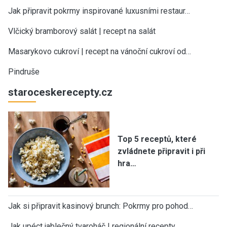
Jak připravit pokrmy inspirované luxusními restaur…
Vlčický bramborový salát | recept na salát
Masarykovo cukroví | recept na vánoční cukroví od…
Pindruše
staroceskerecepty.cz
Top 5 receptů, které
zvládnete připravit i při
hra…
Jak si připravit kasinový brunch: Pokrmy pro pohod…
Jak upéct jablečný tvaroháč | regionální recepty