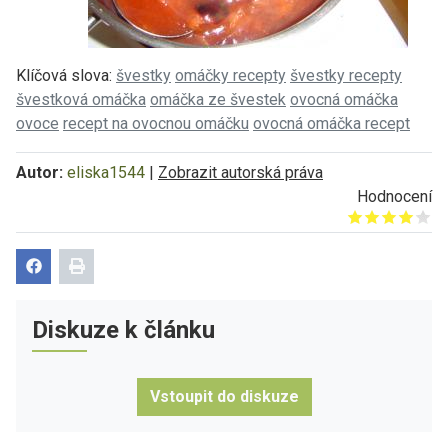
Klíčová slova:
švestky
omáčky recepty
švestky recepty
švestková omáčka
omáčka ze švestek
ovocná omáčka
ovoce
recept na ovocnou omáčku
ovocná omáčka recept
Autor:
eliska1544
|
Zobrazit autorská práva
Hodnocení
Give it 1/5
Give it 2/5
Give it 3/5
Give it 4/5
Give it 5/5
Diskuze k článku
Vstoupit do diskuze