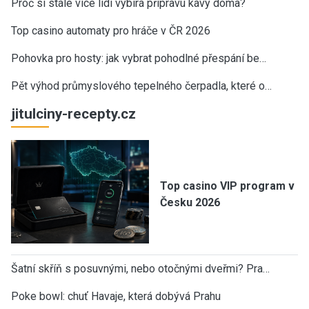
Proč si stále více lidí vybírá přípravu kávy doma?
Top casino automaty pro hráče v ČR 2026
Pohovka pro hosty: jak vybrat pohodlné přespání be…
Pět výhod průmyslového tepelného čerpadla, které o…
jitulciny-recepty.cz
Top casino VIP program v
Česku 2026
Šatní skříň s posuvnými, nebo otočnými dveřmi? Pra…
Poke bowl: chuť Havaje, která dobývá Prahu