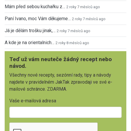
Mám před sebou kuchařku z…
2 roky 7 měsíců ago
Paní Ivano, moc Vám děkujeme…
2 roky 7 měsíců ago
Já je dělám trošku jinak,…
2 roky 7 měsíců ago
A kde je na orientalnich…
2 roky 8 měsíců ago
Teď už vám neuteče žádný recept nebo
návod.
Všechny nové recepty, sezónní rady, tipy a návody
najdete v pravidelném JakTak zpravodaji ve své e-
mailové schránce. ZDARMA.
Vaše e-mailová adresa