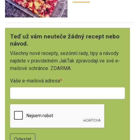
Teď už vám neuteče žádný recept nebo
návod.
Všechny nové recepty, sezónní rady, tipy a návody
najdete v pravidelném JakTak zpravodaji ve své e-
mailové schránce. ZDARMA.
Vaše e-mailová adresa