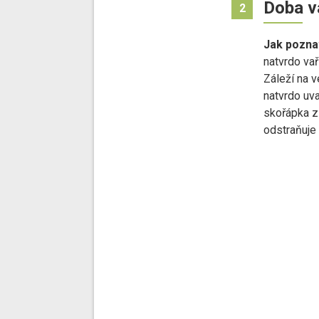
Doba v
2
Jak pozna
natvrdo vař
Záleží na v
natvrdo uva
skořápka z
odstraňuje