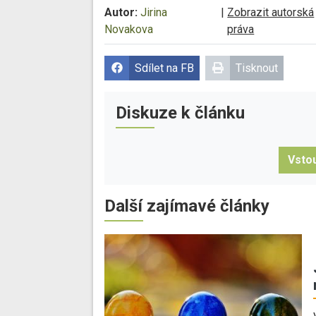
Autor:
Jirina
|
Zobrazit autorská
Novakova
práva
Sdílet na FB
Tisknout
Diskuze k článku
Vstou
Další zajímavé články