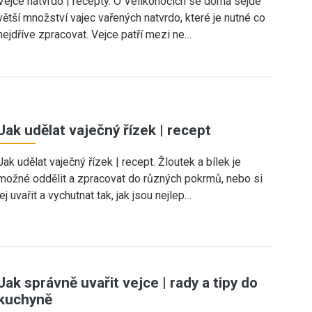
Vejce natvrdo | recepty. O Velikonocích se doma sejde
větší množství vajec vařených natvrdo, které je nutné co
nejdříve zpracovat. Vejce patří mezi ne…
Jak udělat vaječný řízek | recept
Jak udělat vaječný řízek | recept. Žloutek a bílek je
možné oddělit a zpracovat do různých pokrmů, nebo si
jej uvařit a vychutnat tak, jak jsou nejlep…
Jak správně uvařit vejce | rady a tipy do
kuchyně