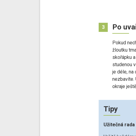
Po uva
3
Pokud nechc
žloutku tma
skořápku a 
studenou v
je déle, na 
nezbavíte.
okraje ješt
Tipy
Užitečná rada