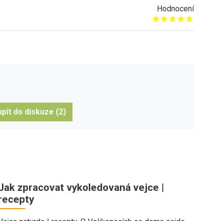
Hodnocení
Give it 1/5
Give it 2/5
Give it 3/5
Give it 4/5
Give it 5/5
pit do diskuze (2)
Jak zpracovat vykoledovaná vejce |
recepty