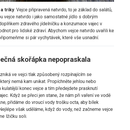
a triky
. Vejce připravená natvrdo, to je základ do salátů,
 vejce natvrdo i jako samostatné jídlo s dobrým
oplňkem zdravého jídelníčku a konzumace vajec v
not pro lidské zdraví. Abychom vejce natvrdo uvařili ke
připomeňme si pár vychytávek, které vše usnadní.
ječná skořápka nepopraskala
vzniká ve vejci tlak způsobený rozpínajícím se
který nemá kam unikat. Propíchněte jehlou nebo
kulatější konec vejce a tím předejdete prasknutí
jec. Když se přeci jen stane, že nám při vaření ve vodě
ne, přidáme do vroucí vody trošku octa, aby bílek
 Nejlépe však uděláme, když do vody, než začneme vejce
me lžičku soli.