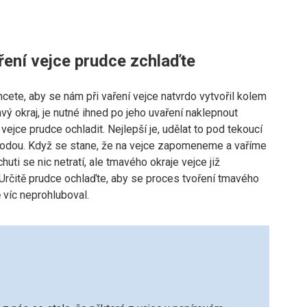
ření vejce prudce zchlaďte
ete, aby se nám při vaření vejce natvrdo vytvořil kolem
vý okraj, je nutné ihned po jeho uvaření naklepnout
vejce prudce ochladit. Nejlepší je, udělat to pod tekoucí
odou. Když se stane, že na vejce zapomeneme a vaříme
chuti se nic netratí, ale tmavého okraje vejce již
 Určitě prudce ochlaďte, aby se proces tvoření tmavého
ě víc neprohluboval.