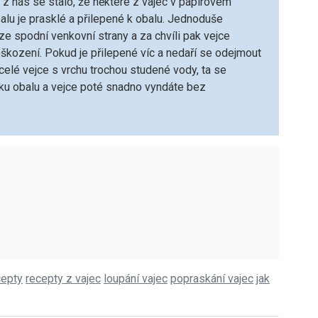
z nás se stalo, že některé z vajec v papírovém
alu je prasklé a přilepené k obalu. Jednoduše
ze spodní venkovní strany a za chvíli pak vejce
škození. Pokud je přilepené víc a nedaří se odejmout
e celé vejce s vrchu trochou studené vody, ta se
ku obalu a vejce poté snadno vyndáte bez
cepty
recepty z vajec
loupání vajec
popraskání vajec
jak