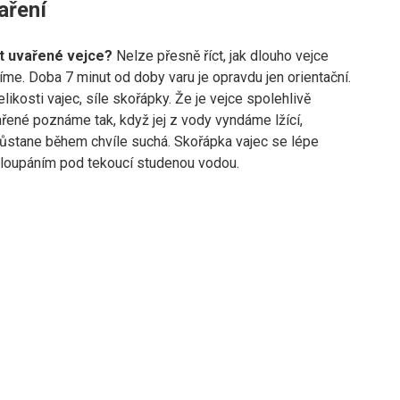
aření
t uvařené vejce?
Nelze přesně říct, jak dlouho vejce
íme. Doba 7 minut od doby varu je opravdu jen orientační.
elikosti vajec, síle skořápky. Že je vejce spolehlivě
řené poznáme tak, když jej z vody vyndáme lžící,
ůstane během chvíle suchá. Skořápka vajec se lépe
 loupáním pod tekoucí studenou vodou.