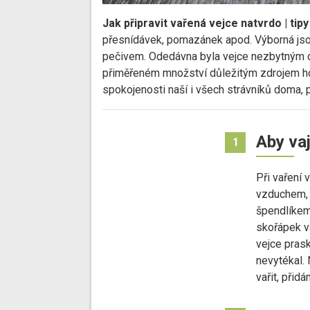
Jak připravit vařená vejce natvrdo | tipy 
přesnídávek, pomazánek apod. Výborná jsou
pečivem. Odedávna byla vejce nezbytným d
přiměřeném množství důležitým zdrojem hod
spokojenosti naší i všech strávníků doma, 
Aby va
1
Při vaření 
vzduchem, 
špendlíkem 
skořápek va
vejce prask
nevytékal.
vařit, přidá