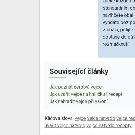
Určitě každému 
standardním ob
navlhčete obal 
vyndáte bez po
z obalu, polijt
dostane do důl
rozmáčknutí.
Související články
Jak poznat čerstvá vejce
Jak uvařit vejce na hniličku | recept
Jak nahradit vejce při vaření
Klíčová slova:
vejce
vejce natvrdo
vejce re
uvařit vejce natvrdo
vejce natvrdo recepty