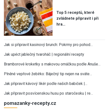
Top 5 receptů, které
zvládnete připravit i při
hra…
Jak si připravit kasinový brunch: Pokrmy pro pohod…
Jak upéct jablečný tvaroháč | regionální recepty
Bramborové kroketky s makovou omáčkou podle Anuše…
Plněné vepřové žebírko: Báječný tip nejen na sváte…
Jak připravit kávový likér podle našich babiček |…
Jak připravit posvícenskou husu po staročesku | re…
pomazanky-recepty.cz