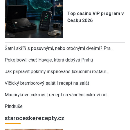
Top casino VIP program v
Česku 2026
Šatní skříň s posuvnými, nebo otočnými dveřmi? Pra…
Poke bowl: chuť Havaje, která dobývá Prahu
Jak připravit pokrmy inspirované luxusními restaur…
Vlčický bramborový salát | recept na salát
Masarykovo cukroví | recept na vánoční cukroví od…
Pindruše
staroceskerecepty.cz