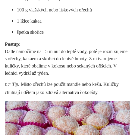
100 g vlašských nebo lískových ořechů
1 lžíce kakaa
špetka skořice
Postup:
Datle namočíme na 15 minut do teplé vody, poté je rozmixujeme
s ořechy, kakaem a skořicí do lepivé hmoty. Z ní tvarujeme
kuličky, které obalíme v kokosu nebo sekaných oříšcích. V
lednici vydrží až týden.
👉
Tip:
Místo ořechů lze použít mandle nebo kešu. Kuličky
chutnají i dětem jako zdravá alternativa čokolády.