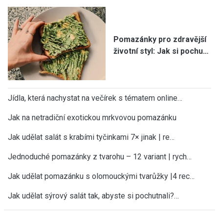
Pomazánky pro zdravější
životní styl: Jak si pochu…
Jídla, která nachystat na večírek s tématem online…
Jak na netradiční exotickou mrkvovou pomazánku
Jak udělat salát s krabími tyčinkami 7× jinak | re…
Jednoduché pomazánky z tvarohu – 12 variant | rych…
Jak udělat pomazánku s olomouckými tvarůžky |4 rec…
Jak udělat sýrový salát tak, abyste si pochutnali?…