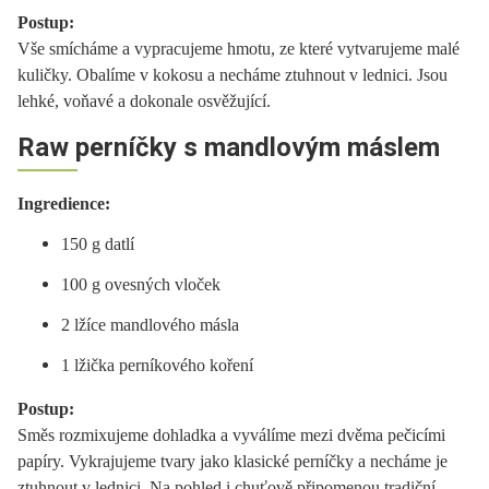
Postup:
Vše smícháme a vypracujeme hmotu, ze které vytvarujeme malé
kuličky. Obalíme v kokosu a necháme ztuhnout v lednici. Jsou
lehké, voňavé a dokonale osvěžující.
Raw perníčky s mandlovým máslem
Ingredience:
150 g datlí
100 g ovesných vloček
2 lžíce mandlového másla
1 lžička perníkového koření
Postup:
Směs rozmixujeme dohladka a vyválíme mezi dvěma pečicími
papíry. Vykrajujeme tvary jako klasické perníčky a necháme je
ztuhnout v lednici. Na pohled i chuťově připomenou tradiční