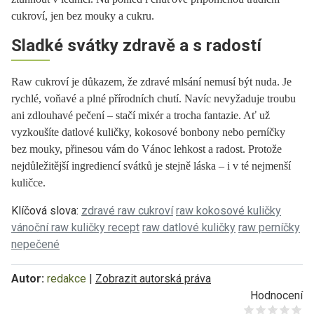
cukroví, jen bez mouky a cukru.
Sladké svátky zdravě a s radostí
Raw cukroví je důkazem, že zdravé mlsání nemusí být nuda. Je
rychlé, voňavé a plné přírodních chutí. Navíc nevyžaduje troubu
ani zdlouhavé pečení – stačí mixér a trocha fantazie. Ať už
vyzkoušíte datlové kuličky, kokosové bonbony nebo perníčky
bez mouky, přinesou vám do Vánoc lehkost a radost. Protože
nejdůležitější ingrediencí svátků je stejně láska – i v té nejmenší
kuličce.
Klíčová slova:
zdravé raw cukroví
raw kokosové kuličky
vánoční raw kuličky recept
raw datlové kuličky
raw perníčky
nepečené
Autor:
redakce
|
Zobrazit autorská práva
Hodnocení
Give it 1/5
Give it 2/5
Give it 3/5
Give it 4/5
Give it 5/5