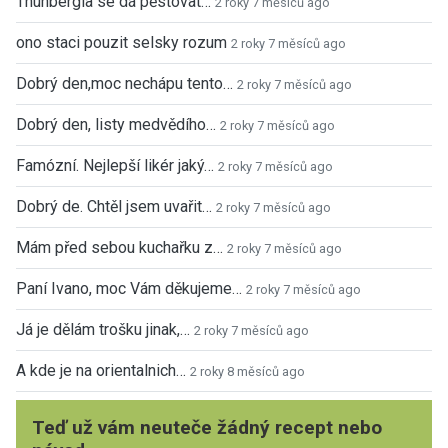
Thunbergia se dá pěstovat…
2 roky 7 měsíců ago
ono staci pouzit selsky rozum
2 roky 7 měsíců ago
Dobrý den,moc nechápu tento…
2 roky 7 měsíců ago
Dobrý den, listy medvědího…
2 roky 7 měsíců ago
Famózní. Nejlepší likér jaký…
2 roky 7 měsíců ago
Dobrý de. Chtěl jsem uvařit…
2 roky 7 měsíců ago
Mám před sebou kuchařku z…
2 roky 7 měsíců ago
Paní Ivano, moc Vám děkujeme…
2 roky 7 měsíců ago
Já je dělám trošku jinak,…
2 roky 7 měsíců ago
A kde je na orientalnich…
2 roky 8 měsíců ago
Teď už vám neuteče žádný recept nebo