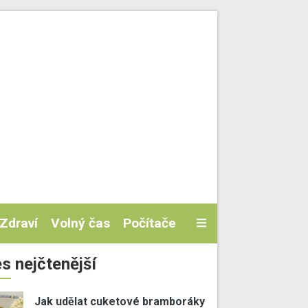
Zdraví
Volný čas
Počítače
s nejčtenější
Jak udělat cuketové bramboráky