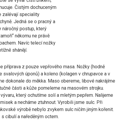
Poté se vývar čistí bílkem,
ochucuje. Čistým dochuceným
zalévají speciality
chyně. Jedná se o pracný a
 náročný postup, který
„zamoří“ někomu ne právě
pachem. Navíc telecí nožky
tížně shánějí.
 je příprava z pouze vepřového masa. Nožky (hodně
e svalových úponů) a koleno (kolagen v chrupavce a v
íme dokonale do měkka. Maso obereme, libové nakrájíme
 tučné části a kůže pomeleme na masovém strojku.
 vývaru, který ochutíme solí a mletým pepřem. Nalijeme
misek a necháme ztuhnout. Vyrobili jsme sulc. Při
nkovské výrobě nebylo zvykem sulc ničím jiným kořenit.
 s cibulí a naředěným octem.