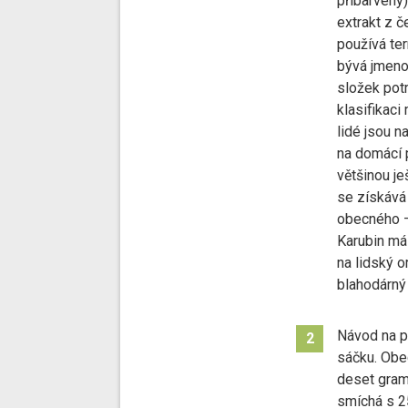
přibarvený
extrakt z 
používá te
bývá jmeno
složek potr
klasifikaci
lidé jsou n
na domácí p
většinou je
se získává
obecného –
Karubin má
na lidský 
blahodárný 
Návod na př
2
sáčku. Obec
deset gram
smíchá s 25