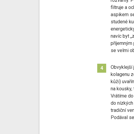
rozvařily. 
filtruje a 
aspikem se 
studené ku
energeticky
navíc byt 
příjemným 
se velmi ob
Obvyklejší
4
kolagenu z
kůži) uvař
na kousky,
Vrátíme do
do nízkých 
tradiční ve
Podával se