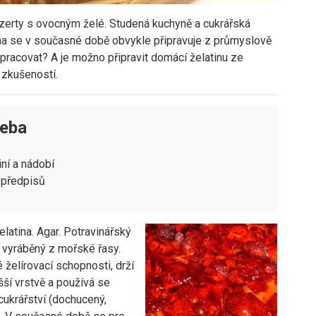
ezerty s ovocným želé. Studená kuchyně a cukrářská
ina se v současné době obvykle připravuje z průmyslově
pracovat? A je možno připravit domácí želatinu ze
 zkušeností.
řeba
ní a nádobí
 předpisů
elatina. Agar. Potravinářský
 vyráběný z mořské řasy.
želírovací schopnosti, drží
yšší vrstvě a používá se
cukrářství (dochucený,