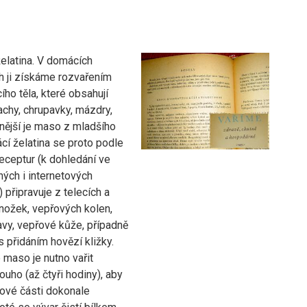
elatina. V domácích
 ji získáme rozvařením
cího těla, které obsahují
achy, chrupavky, mázdry,
nější je maso z mladšího
cí želatina se proto podle
receptur (k dohledání ve
ných i internetových
 připravuje z telecích a
nožek, vepřových kolen,
avy, vepřové kůže, případně
s přidáním hovězí kližky.
maso je nutno vařit
uho (až čtyři hodiny), aby
ové části dokonale