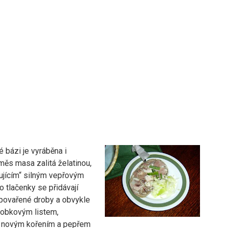
 bázi je vyráběna i
měs masa zalitá želatinou,
lujícím“ silným vepřovým
 tlačenky se přidávají
 povařené droby a obvykle
bobkovým listem,
 novým kořením a pepřem