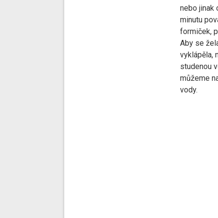
nebo jinak 
minutu pova
formiček, p
Aby se žela
vyklápěla, 
studenou v
můžeme na 
vody.