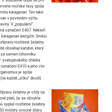
). V současné době se pro
červené mořské řasy spíše
rmínu karagenan. Ten také
ván v povinném výčtu
aviny. V „populární“
 má označení E407. Někteří
a karagenan alergičtí. Směsi
řípravu rostlinné želatiny
ště obsahují karubin, který
 za semen rohovníku
 svatojánského chleba.
 označení E410 a jeho vliv
organismus je spíše
(ne každé „ečko“ škodí).
ípravu želatiny je vždy na
ně platí, že se obvykle
ů sypké rostlinné želatiny
0 mililitry ovocné šťávy