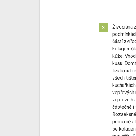
Živočišná ž
3
podmínkách
částí zvíře
kolagen: šl
kůže. Vhod
kusu. Domá
tradičních 
všech tiště
kuchařkách)
vepřových 
vepřové hl
částečně i 
Rozsekané 
poměrně dlo
se kolagen