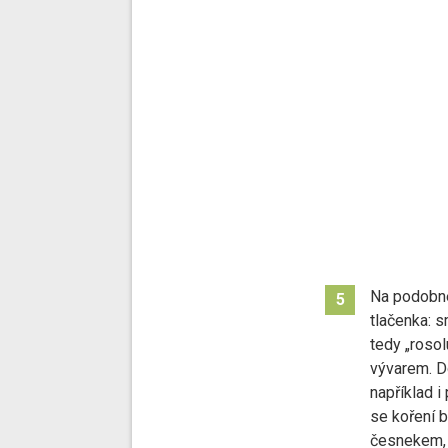
Na podobné
5
tlačenka: s
tedy „roso
vývarem. Do
například i
se koření 
česnekem,