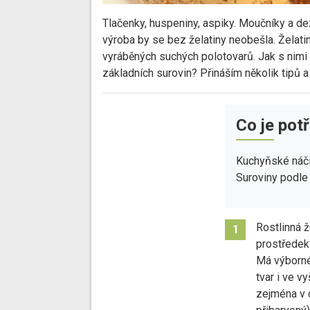
Tlačenky, huspeniny, aspiky. Moučníky a d
výroba by se bez želatiny neobešla. Želat
vyráběných suchých polotovarů. Jak s nimi 
základních surovin? Přináším několik tipů a
Co je pot
Kuchyňské náči
Suroviny podle
Rostlinná ž
1
prostředek
Má výborné 
tvar i ve v
zejména v 