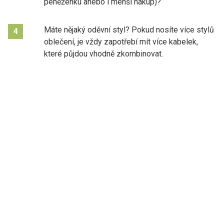
peněženku anebo i menší nákup)?
Máte nějaký oděvní styl? Pokud nosíte více stylů
4
oblečení, je vždy zapotřebí mít více kabelek,
které půjdou vhodně zkombinovat.