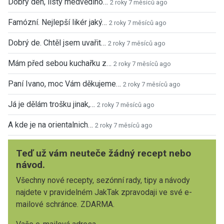
Dobrý den, listy medvědího…
2 roky 7 měsíců ago
Famózní. Nejlepší likér jaký…
2 roky 7 měsíců ago
Dobrý de. Chtěl jsem uvařit…
2 roky 7 měsíců ago
Mám před sebou kuchařku z…
2 roky 7 měsíců ago
Paní Ivano, moc Vám děkujeme…
2 roky 7 měsíců ago
Já je dělám trošku jinak,…
2 roky 7 měsíců ago
A kde je na orientalnich…
2 roky 7 měsíců ago
Teď už vám neuteče žádný recept nebo
návod.
Všechny nové recepty, sezónní rady, tipy a návody
najdete v pravidelném JakTak zpravodaji ve své e-
mailové schránce. ZDARMA.