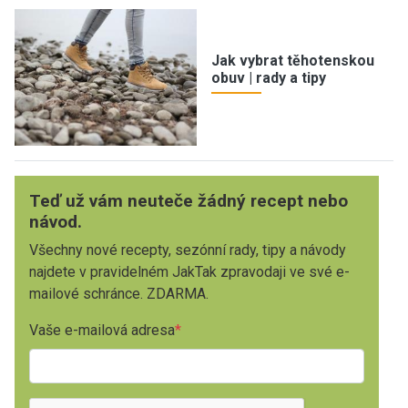
Jak vybrat těhotenskou
obuv | rady a tipy
Teď už vám neuteče žádný recept nebo
návod.
Všechny nové recepty, sezónní rady, tipy a návody
najdete v pravidelném JakTak zpravodaji ve své e-
mailové schránce. ZDARMA.
Vaše e-mailová adresa