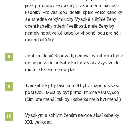
jinak prostorově výraznější, zapomeňte na malé
kabelky. Pro vás jsou ideální spíše velké kabelky
se středně velkými uchy. Vysoké a štíhlé ženy
ocení kabelky střední velikosti, malé ženy by
neměly nosit velké kabelky, vhodné jsou pro ně i
menší batůžky.
Jestli máte větší pozadí, neměla by kabelka být v
8
délce po zadnici. Kabelka totiž vždy zvýrazní to
místo, kterého se dotýká.
Tvar kabelky by také neměl být v rozporu s vaší
9
postavou. Měla by být přímo úměrná vaší výšce
(čím jste menší, tak by i kabelka měla být menší).
Vysokým a štíhlým ženám nejvíce sluší kabelky
10
XXL velikosti.