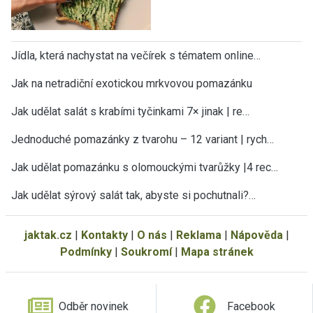
Jídla, která nachystat na večírek s tématem online…
Jak na netradiční exotickou mrkvovou pomazánku
Jak udělat salát s krabími tyčinkami 7× jinak | re…
Jednoduché pomazánky z tvarohu – 12 variant | rych…
Jak udělat pomazánku s olomouckými tvarůžky |4 rec…
Jak udělat sýrový salát tak, abyste si pochutnali?…
jaktak.cz
|
Kontakty
|
O nás
|
Reklama
|
Nápověda
|
Podmínky
|
Soukromí
|
Mapa stránek
Odběr novinek
Facebook