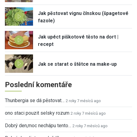
Jak pěstovat vignu čínskou (špagetové
fazole)
Jak upéct piškotové těsto na dort |
recept
Jak se starat o štětce na make-up
Poslední komentáře
Thunbergia se dá pěstovat…
2 roky 7 měsíců ago
ono staci pouzit selsky rozum
2 roky 7 měsíců ago
Dobrý den,moc nechápu tento…
2 roky 7 měsíců ago