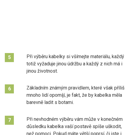
Při výběru kabelky si všímejte materiálu, každý
5
totiž vyžaduje jinou údržbu a každý z nich má i
jinou životnost.
Základním známým pravidlem, které však příliš
6
mnoho lidí opomíjí, je fakt, že by kabelka měla
barevně ladit s botami.
Při nevhodném výběru vám může v konečném
7
důsledku kabelka vaší postavě spíše uškodit,
než pomoci. Pokud máte větší poprsí, či jste i