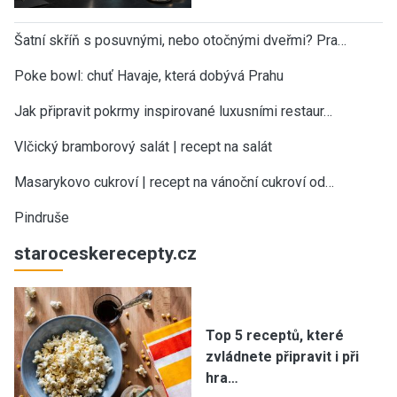
Šatní skříň s posuvnými, nebo otočnými dveřmi? Pra…
Poke bowl: chuť Havaje, která dobývá Prahu
Jak připravit pokrmy inspirované luxusními restaur…
Vlčický bramborový salát | recept na salát
Masarykovo cukroví | recept na vánoční cukroví od…
Pindruše
staroceskerecepty.cz
Top 5 receptů, které
zvládnete připravit i při
hra…