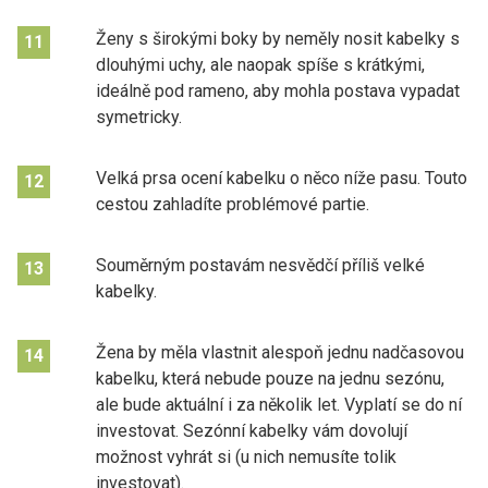
Ženy s širokými boky by neměly nosit kabelky s
11
dlouhými uchy, ale naopak spíše s krátkými,
ideálně pod rameno, aby mohla postava vypadat
symetricky.
Velká prsa ocení kabelku o něco níže pasu. Touto
12
cestou zahladíte problémové partie.
Souměrným postavám nesvědčí příliš velké
13
kabelky.
Žena by měla vlastnit alespoň jednu nadčasovou
14
kabelku, která nebude pouze na jednu sezónu,
ale bude aktuální i za několik let. Vyplatí se do ní
investovat. Sezónní kabelky vám dovolují
možnost vyhrát si (u nich nemusíte tolik
investovat).