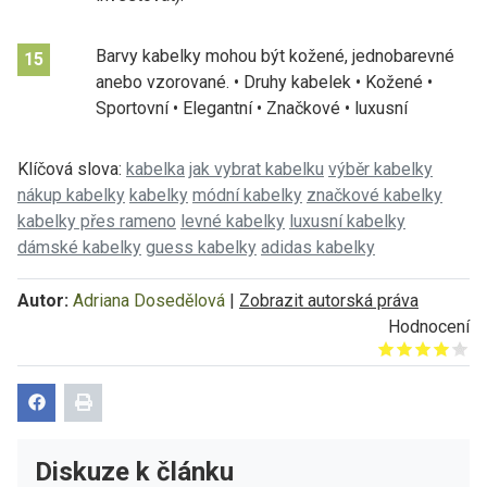
Barvy kabelky mohou být kožené, jednobarevné
15
anebo vzorované. • Druhy kabelek • Kožené •
Sportovní • Elegantní • Značkové • luxusní
Klíčová slova:
kabelka
jak vybrat kabelku
výběr kabelky
nákup kabelky
kabelky
módní kabelky
značkové kabelky
kabelky přes rameno
levné kabelky
luxusní kabelky
dámské kabelky
guess kabelky
adidas kabelky
Autor:
Adriana Dosedělová
|
Zobrazit autorská práva
Hodnocení
Give it 1/5
Give it 2/5
Give it 3/5
Give it 4/5
Give it 5/5
Diskuze k článku