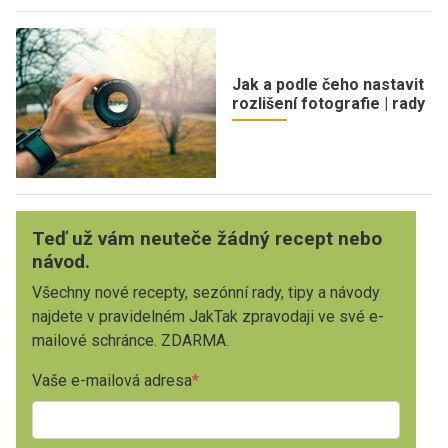
Jak a podle čeho nastavit
rozlišení fotografie | rady
Teď už vám neuteče žádný recept nebo
návod.
Všechny nové recepty, sezónní rady, tipy a návody
najdete v pravidelném JakTak zpravodaji ve své e-
mailové schránce. ZDARMA.
Vaše e-mailová adresa