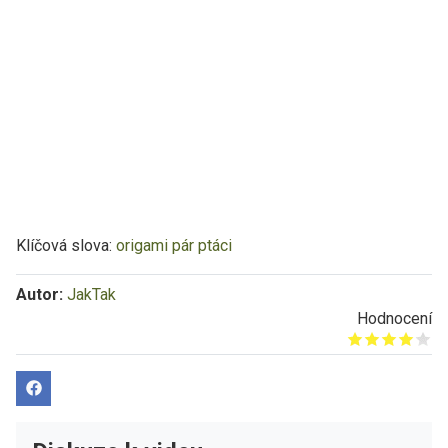
Klíčová slova:
origami
pár
ptáci
Autor:
JakTak
Hodnocení
Give it 1/5
Give it 2/5
Give it 3/5
Give it 4/5
Give it 5/5