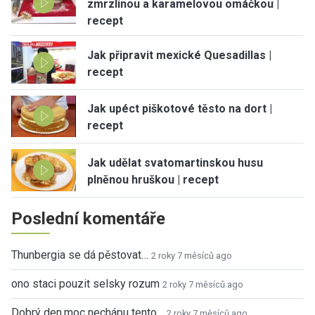
zmrzlinou a karamelovou omáčkou |
recept
Jak připravit mexické Quesadillas |
recept
Jak upéct piškotové těsto na dort |
recept
Jak udělat svatomartinskou husu
plněnou hruškou | recept
Poslední komentáře
Thunbergia se dá pěstovat…
2 roky 7 měsíců ago
ono staci pouzit selsky rozum
2 roky 7 měsíců ago
Dobrý den,moc nechápu tento…
2 roky 7 měsíců ago