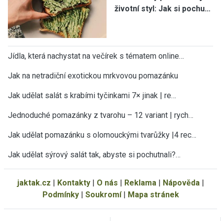
životní styl: Jak si pochu…
Jídla, která nachystat na večírek s tématem online…
Jak na netradiční exotickou mrkvovou pomazánku
Jak udělat salát s krabími tyčinkami 7× jinak | re…
Jednoduché pomazánky z tvarohu – 12 variant | rych…
Jak udělat pomazánku s olomouckými tvarůžky |4 rec…
Jak udělat sýrový salát tak, abyste si pochutnali?…
jaktak.cz
|
Kontakty
|
O nás
|
Reklama
|
Nápověda
|
Podmínky
|
Soukromí
|
Mapa stránek