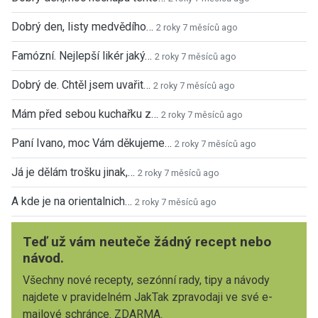
Dobrý den, listy medvědího…
2 roky 7 měsíců ago
Famózní. Nejlepší likér jaký…
2 roky 7 měsíců ago
Dobrý de. Chtěl jsem uvařit…
2 roky 7 měsíců ago
Mám před sebou kuchařku z…
2 roky 7 měsíců ago
Paní Ivano, moc Vám děkujeme…
2 roky 7 měsíců ago
Já je dělám trošku jinak,…
2 roky 7 měsíců ago
A kde je na orientalnich…
2 roky 7 měsíců ago
Teď už vám neuteče žádný recept nebo
návod.
Všechny nové recepty, sezónní rady, tipy a návody
najdete v pravidelném JakTak zpravodaji ve své e-
mailové schránce. ZDARMA.