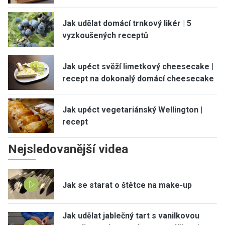
Jak udělat domácí trnkový likér | 5
vyzkoušených receptů
Jak upéct svěží limetkový cheesecake |
recept na dokonalý domácí cheesecake
Jak upéct vegetariánský Wellington |
recept
Nejsledovanější videa
Jak se starat o štětce na make-up
Jak udělat jablečný tart s vanilkovou