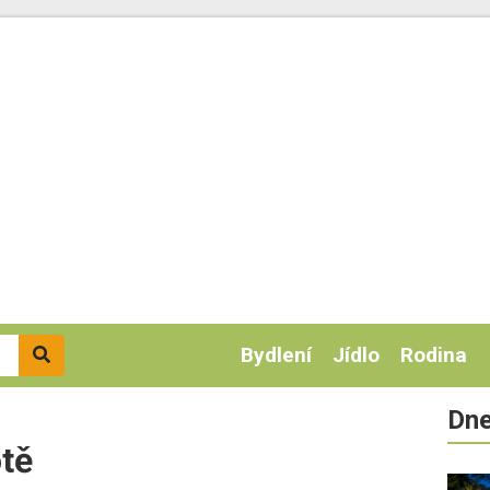
Bydlení
Jídlo
Rodina
Dne
tě