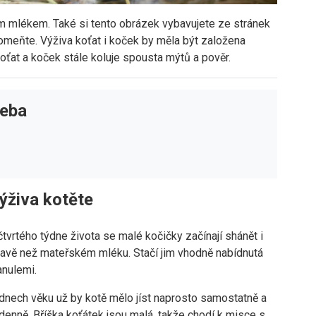
m mlékem. Také si tento obrázek vybavujete ze stránek
omeňte. Výživa koťat i koček by měla být založena
ťat a koček stále koluje spousta mýtů a pověr.
řeba
ýživa kotěte
tvrtého týdne života se malé kočičky začínají shánět i
travě než mateřském mléku. Stačí jim vhodně nabídnutá
anulemi.
ýdnech věku už by kotě mělo jíst naprosto samostatně a
denně. Bříška koťátek jsou malá, takže chodí k misce s