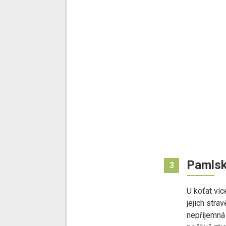
Pamlsk
3
U koťat víc
jejich stra
nepříjemná 