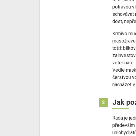
potravou ví
schovávat n
dost, nepř
Krmivo mus
masožravec.
totiž bílko
zainvestova
veterináře.
Vedle misk
čerstvou v
nacházet v 
Jak po
2
Rada je jed
především 
uhlohydrátů