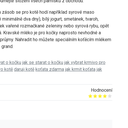
oumejte složení všech pamlsků z obchodu.
 zásob se pro kotě hodí například syrové maso
minimálně dva dny), bílý jogurt, smetánek, tvaroh,
iček vařené rozmačkané zeleniny nebo syrová rybu, opět
. Kravské mléko je pro kočky naprosto nevhodné a
průjmy. Nahradit ho můžete speciálním koťěcím mlékem
 grand.
vat o kočku
jak se starat o kočku
jak vybrat krmivo pro
ro kotě
daruji kotě
koťata zdarma
jak krmit koťata
jak
Hodnocení
Give it 1/5
Give it 2/5
Give it 3/5
Give it 4/5
Give it 5/5