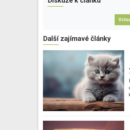
Diskuze k článku
Vstou
Další zajímavé články