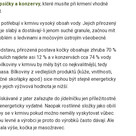
apsičky a konzervy
, které musíte při krmení vhodně
.
 potřebují v krmivu vysoký obsah vody. Jejich přirozený
 je slabý a dostávají-li jenom suché granule, začnou mít
oblém s ledvinami a močovým ústrojím všeobecně.
edstavu, přirozená postava kočky obsahuje zhruba 70 %
nulích najdete asi 12 % a v konzervách cca 74 % vody.
ílkoviny v krmivu by měly být co nejkvalitnější, tedy
asa. Bílkoviny z vedlejších produktů (kůže, vnitřnosti,
ečné skořápky apod.) sice mohou být stejně energeticky
e jejich výživová hodnota je nižší.
ískávané z jater zařazujte do jídelníčku jen příležitostně.
 energeticky vydatné. Naopak rostlinné složky jako obilí
by se v krmivu pokud možno neměly vyskytovat vůbec.
u levné a výrobci je proto do výrobků často dávají. Ale
ala výše, kočka je masožravec.