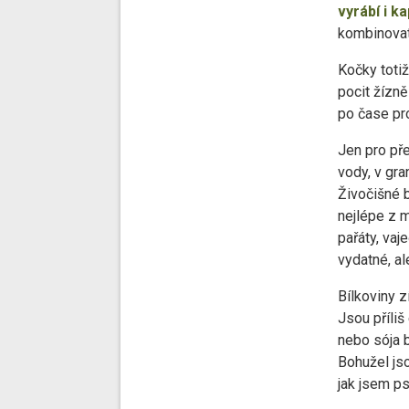
vyrábí i k
kombinovat
Kočky totiž
pocit žízně
po čase pr
Jen pro př
vody, v gra
Živočišné b
nejlépe z m
pařáty, vaj
vydatné, al
Bílkoviny z
Jsou příliš
nebo sója 
Bohužel jso
jak jsem ps