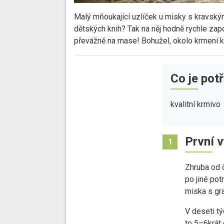
Malý mňoukající uzlíček u misky s kravský
dětských knih? Tak na něj hodně rychle zap
převážně na mase! Bohužel, okolo krmení ko
Co je pot
kvalitní krmivo
První v
1
Zhruba od č
po jiné po
miska s gr
V deseti t
to 5–6krát 