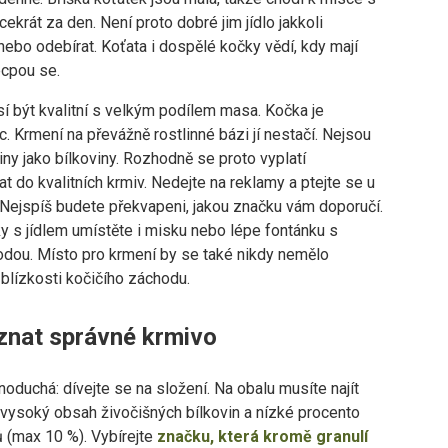
cekrát za den. Není proto dobré jim jídlo jakkoli
ebo odebírat. Koťata i dospělé kočky vědí, kdy mají
ecpou se.
í být kvalitní s velkým podílem masa. Kočka je
 Krmení na převážně rostlinné bázi jí nestačí. Nejsou
viny jako bílkoviny. Rozhodně se proto vyplatí
t do kvalitních krmiv. Nedejte na reklamy a ptejte se u
 Nejspíš budete překvapeni, jakou značku vám doporučí.
y s jídlem umístěte i misku nebo lépe fontánku s
odou. Místo pro krmení by se také nikdy nemělo
blízkosti kočičího záchodu.
znat správné krmivo
noduchá: dívejte se na složení. Na obalu musíte najít
vysoký obsah živočišných bílkovin a nízké procento
 (max 10 %). Vybírejte
značku, která kromě granulí