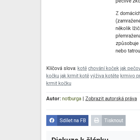
pečlivě zk
Z domácích
(zamražené 
několik lž
přemražená
způsobuje 
nebo tatrou
Klíčová slova:
kotě
chování koček
jak pečo
kočku
jak krmit kotě
výživa kotěte
krmivo p
krmit kočku
Autor:
notburga
|
Zobrazit autorská práva
Sdílet na FB
Tisknout