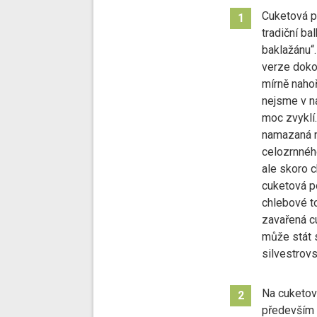
Cuketová p
1
tradiční ba
baklažánu“
verze dokon
mírně naho
nejsme v 
moc zvyklí
namazaná n
celozrnného
ale skoro 
cuketová p
chlebové t
zavařená c
může stát 
silvestrov
Na cuketo
2
především c