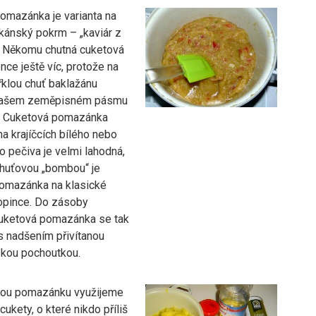
omazánka je varianta na
lkánský pokrm – „kaviár z
. Někomu chutná cuketová
ce ještě víc, protože na
řklou chuť baklažánu
našem zeměpisném pásmu
. Cuketová pomazánka
a krajíčcích bílého nebo
 pečiva je velmi lahodná,
chuťovou „bombou“ je
omazánka na klasické
opince. Do zásoby
uketová pomazánka se tak
s nadšením přivítanou
skou pochoutkou.
vou pomazánku využijeme
ukety, o které nikdo příliš