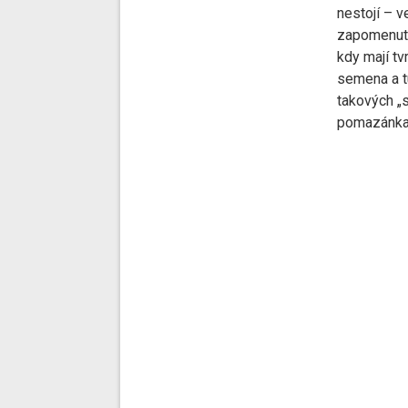
nestojí – v
zapomenuty
kdy mají tv
semena a t
takových „s
pomazánka 