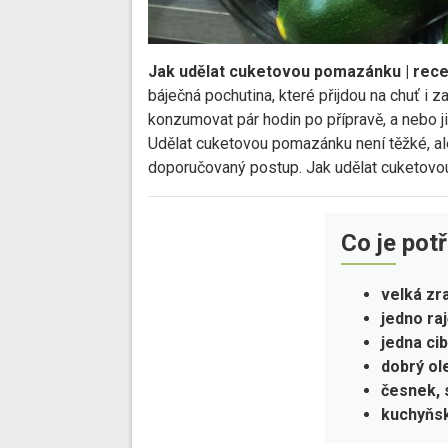
Jak udělat cuketovou pomazánku | rece
báječná pochutina, které přijdou na chuť 
konzumovat pár hodin po přípravě, a nebo ji
Udělat cuketovou pomazánku není těžké, ale
doporučovaný postup. Jak udělat cuketov
Co je pot
velká zr
jedno ra
jedna ci
dobrý ol
česnek, 
kuchyňsk