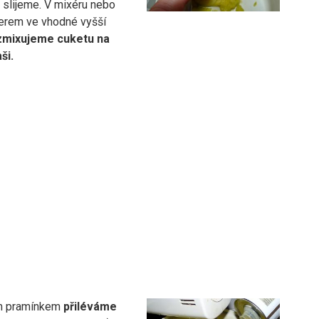
u slijeme. V mixéru nebo
erem ve vhodné vyšší
zmixujeme cuketu na
ši.
m pramínkem
přiléváme