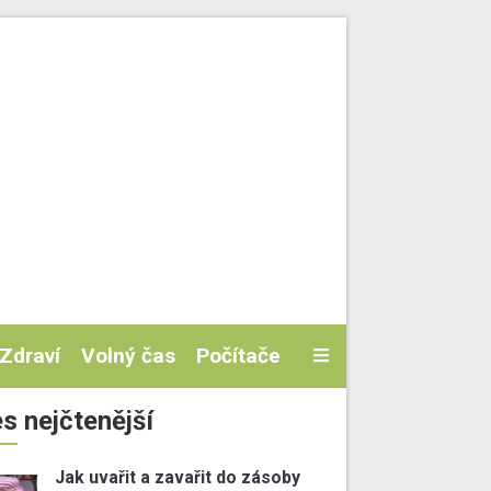
Zdraví
Volný čas
Počítače
s nejčtenější
Jak uvařit a zavařit do zásoby