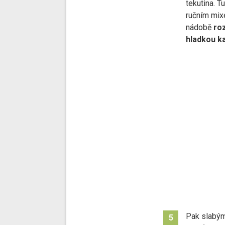
tekutina. T
ručním mix
nádobě
ro
hladkou ka
Pak slabý
5