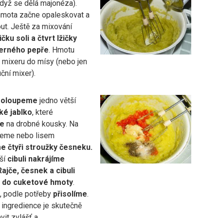
dyž se dělá majonéza).
mota začne opaleskovat a
ut. Ještě za mixování
čku soli a čtvrt lžičky
erného pepře
. Hmotu
z mixeru do mísy (nebo jen
ční mixer).
 oloupeme
jedno větší
ké jablko
, které
e
na drobné kousky. Na
řeme nebo lisem
e čtyři stroužky česneku.
ší
cibuli nakrájíme
Rajče, česnek a cibuli
 do cuketové hmoty
.
 podle potřeby
přisolíme
.
 ingredience je skutečně
vit zvlášť a