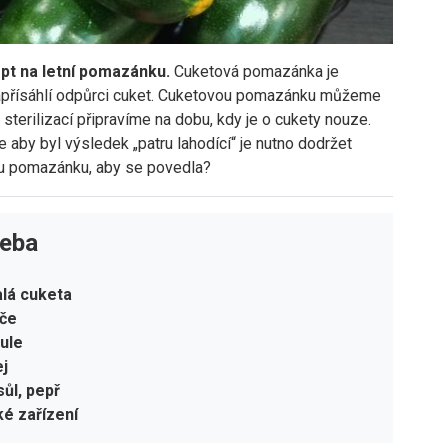
pt na letní pomazánku.
Cuketová pomazánka je
i zapřísáhlí odpůrci cuket. Cuketovou pomazánku můžeme
 sterilizací připravíme na dobu, kdy je o cukety nouze.
 aby byl výsledek „patru lahodící“ je nutno dodržet
ou pomazánku, aby se povedla?
řeba
alá cuketa
jče
bule
ej
sůl, pepř
é zařízení