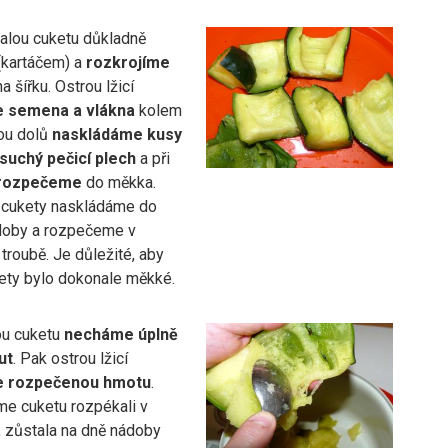
ralou cuketu důkladně
kartáčem) a
rozkrojíme
a šířku. Ostrou lžicí
 semena a vlákna
kolem
kou dolů
naskládáme kusy
suchý pečicí plech
a při
rozpečeme
do měkka.
cukety naskládáme do
doby a rozpečeme v
troubě. Je důležité, aby
ety bylo dokonale měkké.
u cuketu
necháme úplně
ut
. Pak ostrou lžicí
e rozpečenou hmotu
.
me cuketu rozpékali v
, zůstala na dně nádoby