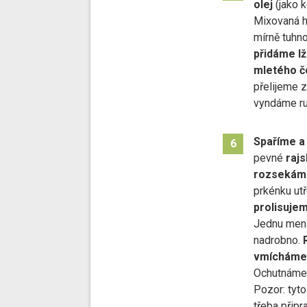
olej
(jako k
Mixovaná h
mírně tuhno
přidáme lži
mletého č
přelijeme 
vyndáme ru
Spaříme a
6
pevné
rajs
rozsekám
prkénku ut
prolisujem
Jednu men
nadrobno.
vmícháme
Ochutnáme,
Pozor: tyto
třeba připra