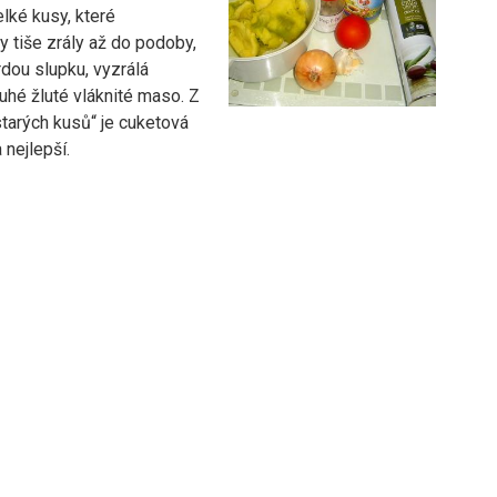
elké kusy, které
 tiše zrály až do podoby,
rdou slupku, vyzrálá
uhé žluté vláknité maso. Z
tarých kusů“ je cuketová
nejlepší.