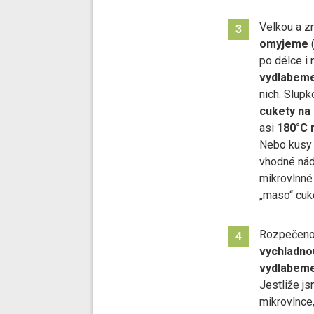
Velkou a z
3
omyjeme
(
po délce i n
vydlabeme
nich. Slup
cukety na 
asi
180°C 
Nebo kusy 
vhodné ná
mikrovlnné 
„maso“ cuk
Rozpečeno
4
vychladno
vydlabem
Jestliže js
mikrovlnce