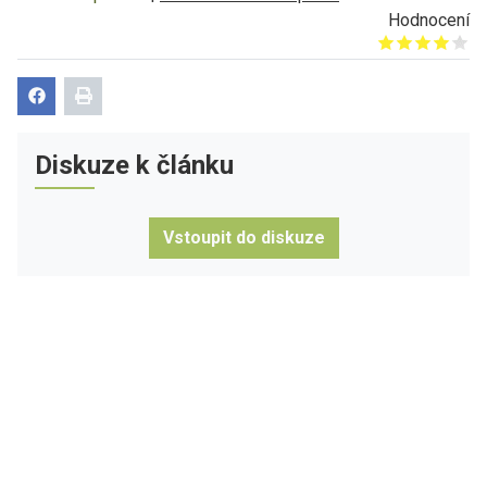
Hodnocení
Give it 1/5
Give it 2/5
Give it 3/5
Give it 4/5
Give it 5/5
Diskuze k článku
Vstoupit do diskuze