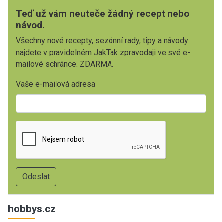
Teď už vám neuteče žádný recept nebo
návod.
Všechny nové recepty, sezónní rady, tipy a návody
najdete v pravidelném JakTak zpravodaji ve své e-
mailové schránce. ZDARMA.
Vaše e-mailová adresa
hobbys.cz