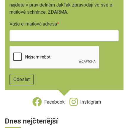
najdete v pravidelném JakTak zpravodaji ve své e-
mailové schránce. ZDARMA.
Vaše e-mailová adresa
Facebook
Instagram
Dnes nejčtenější