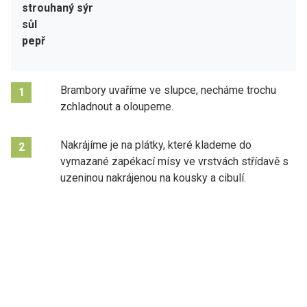
strouhaný sýr
sůl
pepř
Brambory uvaříme ve slupce, necháme trochu
1
zchladnout a oloupeme.
Nakrájíme je na plátky, které klademe do
2
vymazané zapékací mísy ve vrstvách střídavě s
uzeninou nakrájenou na kousky a cibulí.