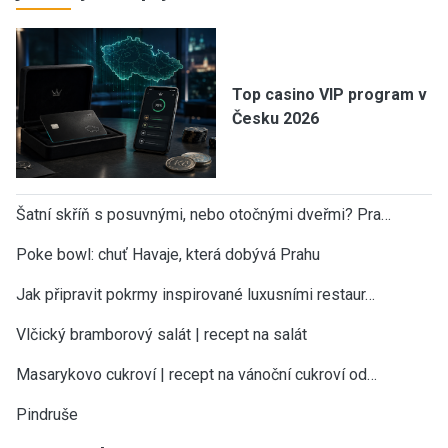
Top casino VIP program v
Česku 2026
Šatní skříň s posuvnými, nebo otočnými dveřmi? Pra…
Poke bowl: chuť Havaje, která dobývá Prahu
Jak připravit pokrmy inspirované luxusními restaur…
Vlčický bramborový salát | recept na salát
Masarykovo cukroví | recept na vánoční cukroví od…
Pindruše