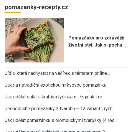
pomazanky-recepty.cz
Pomazánky pro zdravější
životní styl: Jak si pochu…
Jídla, která nachystat na večírek s tématem online…
Jak na netradiční exotickou mrkvovou pomazánku
Jak udělat salát s krabími tyčinkami 7× jinak | re…
Jednoduché pomazánky z tvarohu – 12 variant | rych…
Jak udělat pomazánku s olomouckými tvarůžky |4 rec…