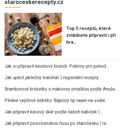
staroceskerecepty.cz
Top 5 receptů, které
zvládnete připravit i při
hra…
Jak si připravit kasinový brunch: Pokrmy pro pohod…
Jak upéct jablečný tvaroháč | regionální recepty
Bramborové kroketky s makovou omáčkou podle Anuše…
Plněné vepřové žebírko: Báječný tip nejen na sváte…
Jak připravit kávový likér podle našich babiček |…
Jak připravit posvícenskou husu po staročesku | re…