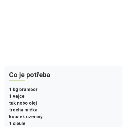
Co je potřeba
1 kg brambor
1 vejce
tuk nebo olej
trocha mléka
kousek uzeniny
1 cibule