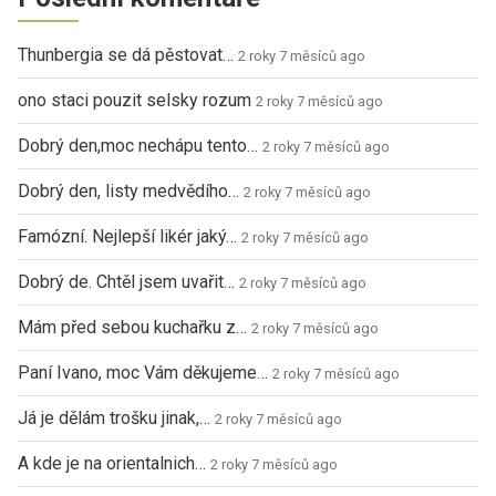
Thunbergia se dá pěstovat…
2 roky 7 měsíců ago
ono staci pouzit selsky rozum
2 roky 7 měsíců ago
Dobrý den,moc nechápu tento…
2 roky 7 měsíců ago
Dobrý den, listy medvědího…
2 roky 7 měsíců ago
Famózní. Nejlepší likér jaký…
2 roky 7 měsíců ago
Dobrý de. Chtěl jsem uvařit…
2 roky 7 měsíců ago
Mám před sebou kuchařku z…
2 roky 7 měsíců ago
Paní Ivano, moc Vám děkujeme…
2 roky 7 měsíců ago
Já je dělám trošku jinak,…
2 roky 7 měsíců ago
A kde je na orientalnich…
2 roky 7 měsíců ago