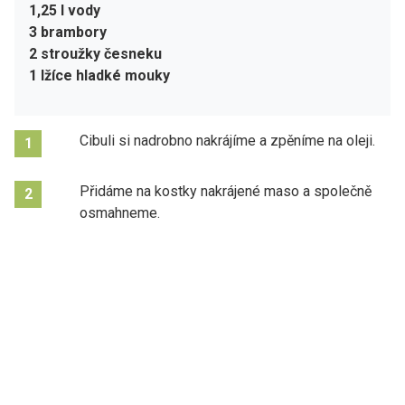
1,25 l vody
3 brambory
2 stroužky česneku
1 lžíce hladké mouky
Cibuli si nadrobno nakrájíme a zpěníme na oleji.
1
Přidáme na kostky nakrájené maso a společně
2
osmahneme.