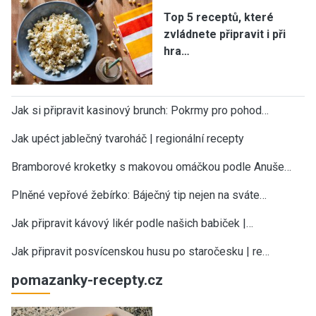
Top 5 receptů, které
zvládnete připravit i při
hra…
Jak si připravit kasinový brunch: Pokrmy pro pohod…
Jak upéct jablečný tvaroháč | regionální recepty
Bramborové kroketky s makovou omáčkou podle Anuše…
Plněné vepřové žebírko: Báječný tip nejen na sváte…
Jak připravit kávový likér podle našich babiček |…
Jak připravit posvícenskou husu po staročesku | re…
pomazanky-recepty.cz