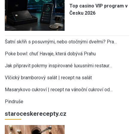
Top casino VIP program v
Česku 2026
Šatní skříň s posuvnými, nebo otočnými dveřmi? Pra…
Poke bowl: chuť Havaje, která dobývá Prahu
Jak připravit pokrmy inspirované luxusními restaur…
Vlčický bramborový salát | recept na salát
Masarykovo cukroví | recept na vánoční cukroví od…
Pindruše
staroceskerecepty.cz