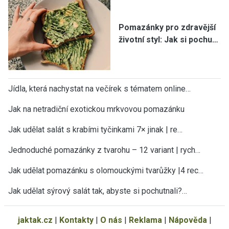
Pomazánky pro zdravější
životní styl: Jak si pochu…
Jídla, která nachystat na večírek s tématem online…
Jak na netradiční exotickou mrkvovou pomazánku
Jak udělat salát s krabími tyčinkami 7× jinak | re…
Jednoduché pomazánky z tvarohu – 12 variant | rych…
Jak udělat pomazánku s olomouckými tvarůžky |4 rec…
Jak udělat sýrový salát tak, abyste si pochutnali?…
jaktak.cz
|
Kontakty
|
O nás
|
Reklama
|
Nápověda
|