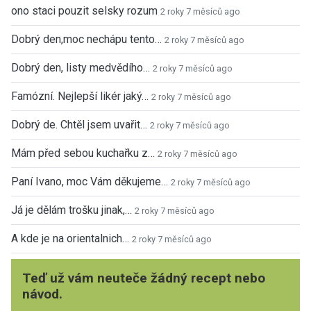
ono staci pouzit selsky rozum
2 roky 7 měsíců ago
Dobrý den,moc nechápu tento…
2 roky 7 měsíců ago
Dobrý den, listy medvědího…
2 roky 7 měsíců ago
Famózní. Nejlepší likér jaký…
2 roky 7 měsíců ago
Dobrý de. Chtěl jsem uvařit…
2 roky 7 měsíců ago
Mám před sebou kuchařku z…
2 roky 7 měsíců ago
Paní Ivano, moc Vám děkujeme…
2 roky 7 měsíců ago
Já je dělám trošku jinak,…
2 roky 7 měsíců ago
A kde je na orientalnich…
2 roky 7 měsíců ago
Teď už vám neuteče žádný recept nebo
návod.