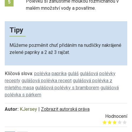
Polévku si zahustíme moukou rozmíchanou v
5
malém množství vody a povaříme.
Tipy
Můžeme pozměnit chuť přidáním na nudličky nakrájené
zelené papriky a 2 až 3 rajčat.
Klíčová slova:
polévka
paprika
guláš
gulášová
polévky
recepty
gulášová polévka recept
gulášová polévka z
mletého masa
gulášová polévky s bramborem
gulášová
polévka s párkem
Autor:
KJersey
|
Zobrazit autorská práva
Hodnocení
Give it 1/5
Give it 2/5
Give it 3/5
Give it 4/5
Give it 5/5