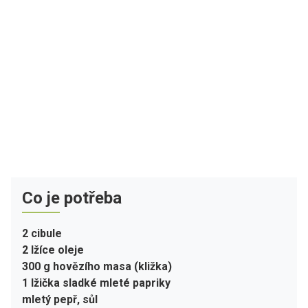
Co je potřeba
2 cibule
2 lžíce oleje
300 g hovězího masa (kližka)
1 lžička sladké mleté papriky
mletý pepř, sůl