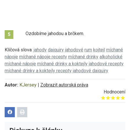
Ozdobíme jahodou a brčkem.
5
Klíčová slova:
jahody
daiquiry
jahodové
rum
kojtejl
míchané
nápoje
míchané nápoje recepty
míchané drinky
alkoholické
míchané nápoje
míchané drinky a koktejly
jahodové recepty
míchané drinky a koktejly recepty
jahodové daiquiry
Autor:
KJersey
|
Zobrazit autorská práva
Hodnocení
Give it 1/5
Give it 2/5
Give it 3/5
Give it 4/5
Give it 5/5