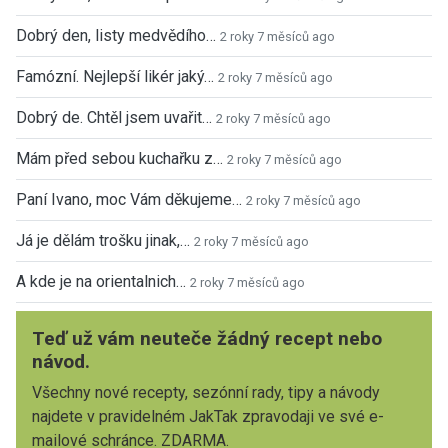
Dobrý den, listy medvědího…
2 roky 7 měsíců ago
Famózní. Nejlepší likér jaký…
2 roky 7 měsíců ago
Dobrý de. Chtěl jsem uvařit…
2 roky 7 měsíců ago
Mám před sebou kuchařku z…
2 roky 7 měsíců ago
Paní Ivano, moc Vám děkujeme…
2 roky 7 měsíců ago
Já je dělám trošku jinak,…
2 roky 7 měsíců ago
A kde je na orientalnich…
2 roky 7 měsíců ago
Teď už vám neuteče žádný recept nebo
návod.
Všechny nové recepty, sezónní rady, tipy a návody
najdete v pravidelném JakTak zpravodaji ve své e-
mailové schránce. ZDARMA.