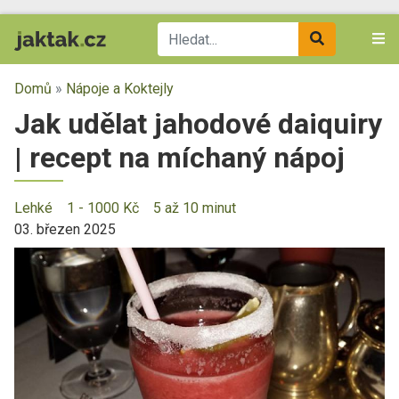
Domů
»
Nápoje a Koktejly
Jak udělat jahodové daiquiry
| recept na míchaný nápoj
Lehké
1 - 1000 Kč
5 až 10 minut
03. březen 2025