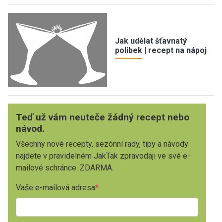
Jak udělat šťavnatý
polibek | recept na nápoj
Teď už vám neuteče žádný recept nebo
návod.
Všechny nové recepty, sezónní rady, tipy a návody
najdete v pravidelném JakTak zpravodaji ve své e-
mailové schránce. ZDARMA.
Vaše e-mailová adresa