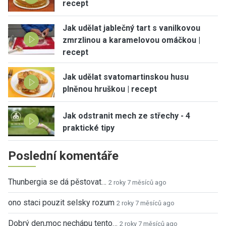
recept
Jak udělat jablečný tart s vanilkovou
zmrzlinou a karamelovou omáčkou |
recept
Jak udělat svatomartinskou husu
plněnou hruškou | recept
Jak odstranit mech ze střechy - 4
praktické tipy
Poslední komentáře
Thunbergia se dá pěstovat…
2 roky 7 měsíců ago
ono staci pouzit selsky rozum
2 roky 7 měsíců ago
Dobrý den,moc nechápu tento…
2 roky 7 měsíců ago