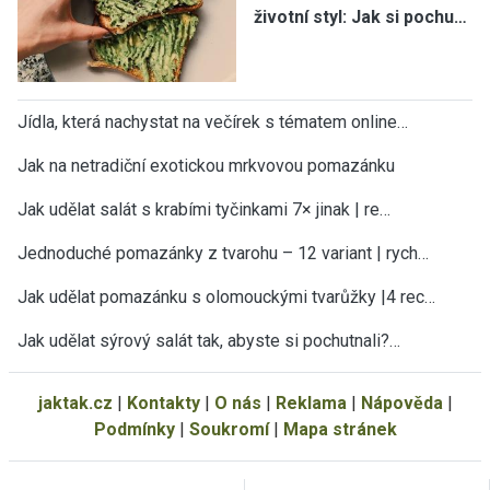
životní styl: Jak si pochu…
Jídla, která nachystat na večírek s tématem online…
Jak na netradiční exotickou mrkvovou pomazánku
Jak udělat salát s krabími tyčinkami 7× jinak | re…
Jednoduché pomazánky z tvarohu – 12 variant | rych…
Jak udělat pomazánku s olomouckými tvarůžky |4 rec…
Jak udělat sýrový salát tak, abyste si pochutnali?…
jaktak.cz
|
Kontakty
|
O nás
|
Reklama
|
Nápověda
|
Podmínky
|
Soukromí
|
Mapa stránek