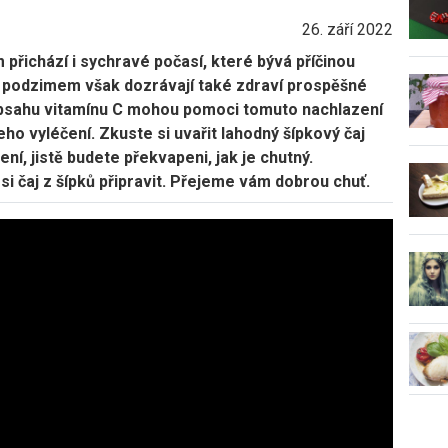
26. září 2022
přichází i sychravé počasí, které bývá příčinou
 podzimem však dozrávají také zdraví prospěšné
obsahu vitamínu C mohou pomoci tomuto nachlazení
o vyléčení. Zkuste si uvařit lahodný šípkový čaj
í, jistě budete překvapeni, jak je chutný.
 si čaj z šípků připravit. Přejeme vám dobrou chuť.