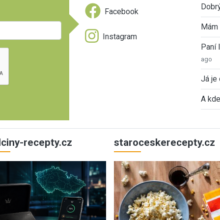
Dobrý
Facebook
Mám 
Instagram
Paní
ago
Já je
A kde
ulciny-recepty.cz
staroceskerecepty.cz