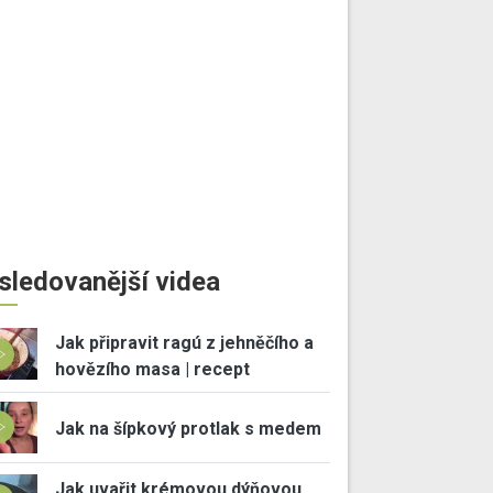
sledovanější videa
Jak připravit ragú z jehněčího a
hovězího masa | recept
Jak na šípkový protlak s medem
Jak uvařit krémovou dýňovou