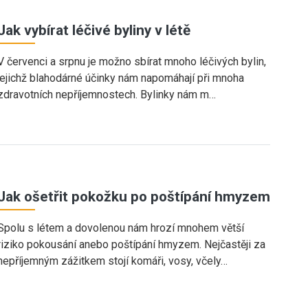
Jak vybírat léčivé byliny v létě
V červenci a srpnu je možno sbírat mnoho léčivých bylin,
jejichž blahodárné účinky nám napomáhají při mnoha
zdravotních nepříjemnostech. Bylinky nám m…
Jak ošetřit pokožku po poštípání hmyzem
Spolu s létem a dovolenou nám hrozí mnohem větší
riziko pokousání anebo poštípání hmyzem. Nejčastěji za
nepříjemným zážitkem stojí komáři, vosy, včely…