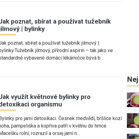
Jak poznat, sbírat a používat tužebník
jilmový | bylinky
Jak poznat, sbírat a používat tužebník jilmový |
bylinky.Tužebník jilmový, přírodní aspirin – tak jako ve
standardně vybavené domácí lékárničce bývá b…
Nej
Jak využít květnové bylinky pro
detoxikaci organismu
Bylinky pro jarní detoxikaci. Česnek medvědí, bršlice kozí
noha, pampeliška a kopřiva patří v květnu do hrnce.
Macešku rolní, rozrazil a orsej jarní n…