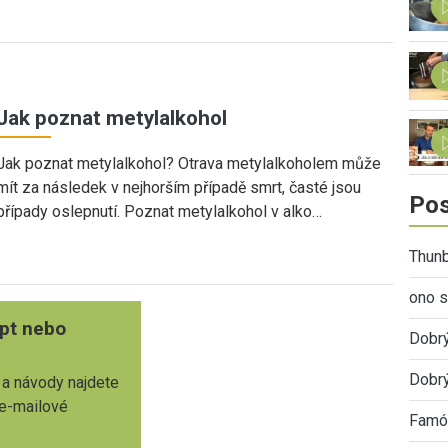
Jak poznat metylalkohol
Jak poznat metylalkohol? Otrava metylalkoholem může
mít za následek v nejhorším případě smrt, časté jsou
Pos
případy oslepnutí. Poznat metylalkohol v alko…
Thunb
ono s
pt nebo
Dobr
Dobrý
 a návody najdete
 e-mailové
Famóz