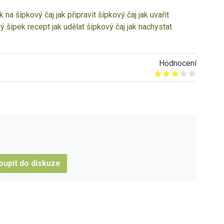
ak na šípkový čaj
jak připravit šípkový čaj
jak uvařit
ý šípek recept
jak udělat šípkový čaj
jak nachystat
Hodnocení
Give it 1/5
Give it 2/5
Give it 3/5
Give it 4/5
Give it 5/5
oupit do diskuze