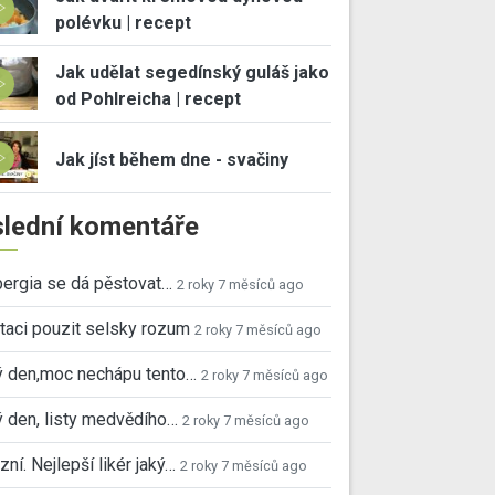
polévku | recept
Jak udělat segedínský guláš jako
od Pohlreicha | recept
Jak jíst během dne - svačiny
lední komentáře
ergia se dá pěstovat…
2 roky 7 měsíců ago
taci pouzit selsky rozum
2 roky 7 měsíců ago
ý den,moc nechápu tento…
2 roky 7 měsíců ago
 den, listy medvědího…
2 roky 7 měsíců ago
ní. Nejlepší likér jaký…
2 roky 7 měsíců ago