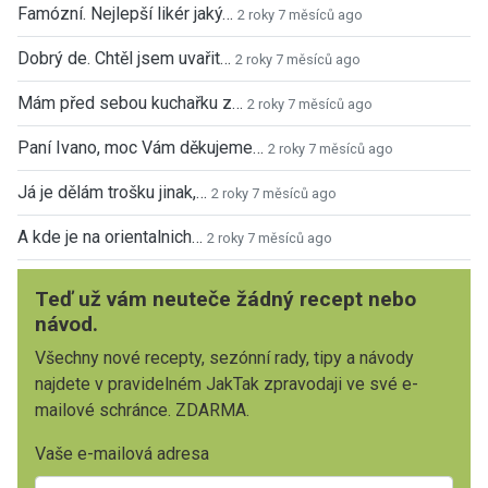
Famózní. Nejlepší likér jaký…
2 roky 7 měsíců ago
Dobrý de. Chtěl jsem uvařit…
2 roky 7 měsíců ago
Mám před sebou kuchařku z…
2 roky 7 měsíců ago
Paní Ivano, moc Vám děkujeme…
2 roky 7 měsíců ago
Já je dělám trošku jinak,…
2 roky 7 měsíců ago
A kde je na orientalnich…
2 roky 7 měsíců ago
Teď už vám neuteče žádný recept nebo
návod.
Všechny nové recepty, sezónní rady, tipy a návody
najdete v pravidelném JakTak zpravodaji ve své e-
mailové schránce. ZDARMA.
Vaše e-mailová adresa