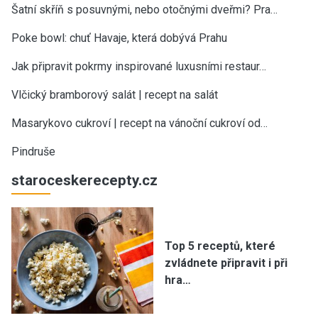
Šatní skříň s posuvnými, nebo otočnými dveřmi? Pra…
Poke bowl: chuť Havaje, která dobývá Prahu
Jak připravit pokrmy inspirované luxusními restaur…
Vlčický bramborový salát | recept na salát
Masarykovo cukroví | recept na vánoční cukroví od…
Pindruše
staroceskerecepty.cz
Top 5 receptů, které
zvládnete připravit i při
hra…