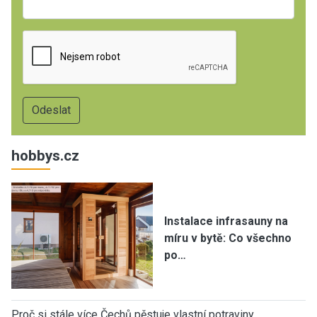
hobbys.cz
Instalace infrasauny na
míru v bytě: Co všechno
po…
Proč si stále více Čechů pěstuje vlastní potraviny…