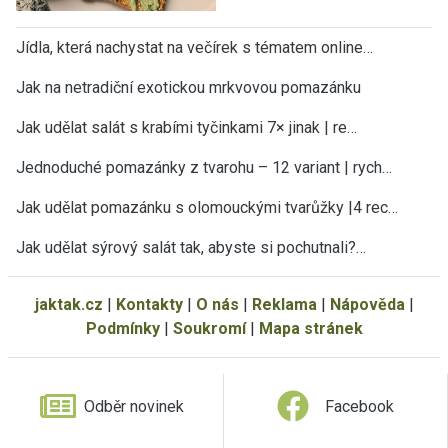
Jídla, která nachystat na večírek s tématem online…
Jak na netradiční exotickou mrkvovou pomazánku
Jak udělat salát s krabími tyčinkami 7× jinak | re…
Jednoduché pomazánky z tvarohu – 12 variant | rych…
Jak udělat pomazánku s olomouckými tvarůžky |4 rec…
Jak udělat sýrový salát tak, abyste si pochutnali?…
jaktak.cz
|
Kontakty
|
O nás
|
Reklama
|
Nápověda
|
Podmínky
|
Soukromí
|
Mapa stránek
Odběr novinek
Facebook