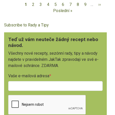
1
2
3
4
5
6
7
8
9
…
››
Poslední »
Subscribe to Rady a Tipy
Teď už vám neuteče žádný recept nebo
návod.
Všechny nové recepty, sezónní rady, tipy a návody
najdete v pravidelném JakTak zpravodaji ve své e-
mailové schránce. ZDARMA.
Vaše e-mailová adresa