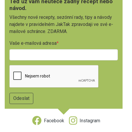
Teď už vám neuteče žádný recept nebo
návod.
Všechny nové recepty, sezónní rady, tipy a návody
najdete v pravidelném JakTak zpravodaji ve své e-
mailové schránce. ZDARMA.
Vaše e-mailová adresa
Facebook
Instagram