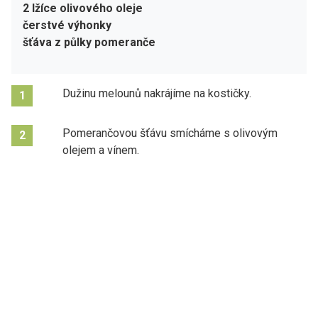
2 lžíce olivového oleje
čerstvé výhonky
šťáva z půlky pomeranče
Dužinu melounů nakrájíme na kostičky.
1
Pomerančovou šťávu smícháme s olivovým
2
olejem a vínem.