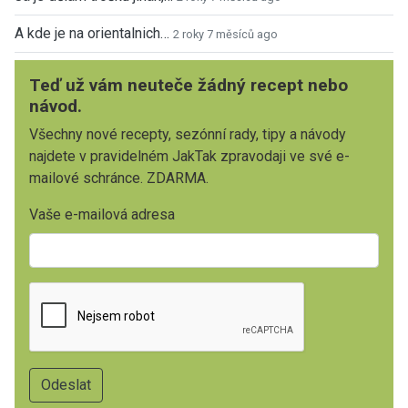
A kde je na orientalnich…
2 roky 7 měsíců ago
Teď už vám neuteče žádný recept nebo
návod.
Všechny nové recepty, sezónní rady, tipy a návody
najdete v pravidelném JakTak zpravodaji ve své e-
mailové schránce. ZDARMA.
Vaše e-mailová adresa