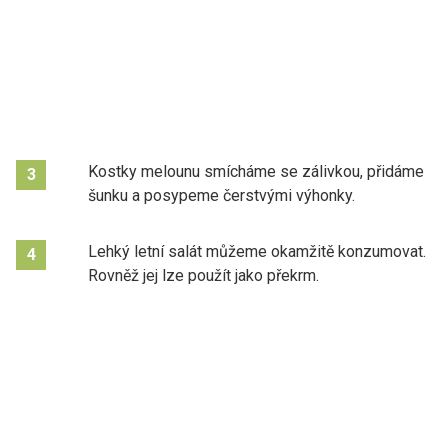
Kostky melounu smícháme se zálivkou, přidáme
3
šunku a posypeme čerstvými výhonky.
Lehký letní salát můžeme okamžitě konzumovat.
4
Rovněž jej lze použít jako překrm.