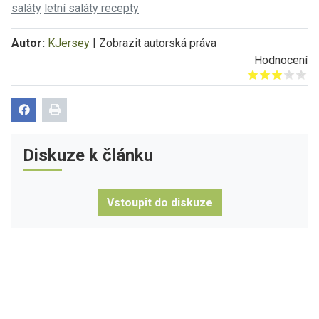
saláty
letní saláty recepty
Autor:
KJersey
|
Zobrazit autorská práva
Hodnocení
Give it 1/5
Give it 2/5
Give it 3/5
Give it 4/5
Give it 5/5
Diskuze k článku
Vstoupit do diskuze