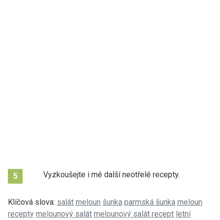
Vyzkoušejte i mé další neotřelé recepty.
5
Klíčová slova:
salát
meloun
šunka
parmská šunka
meloun
recepty
melounový salát
melounový salát recept
letní