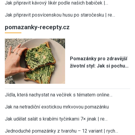
Jak připravit kávový likér podle našich babiček |…
Jak připravit posvícenskou husu po staročesku | re…
pomazanky-recepty.cz
Pomazánky pro zdravější
životní styl: Jak si pochu…
Jídla, která nachystat na večírek s tématem online…
Jak na netradiční exotickou mrkvovou pomazánku
Jak udělat salát s krabími tyčinkami 7× jinak | re…
Jednoduché pomazánky z tvarohu – 12 variant | rych…