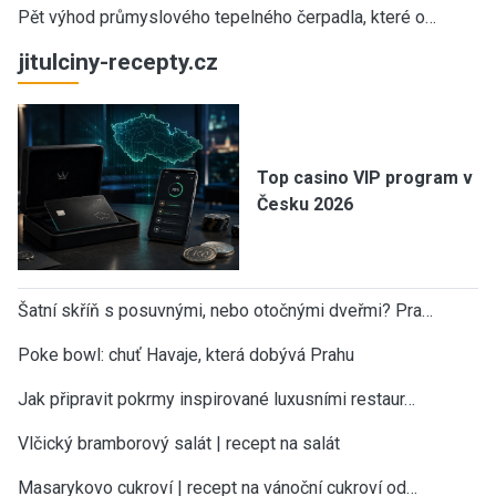
Pět výhod průmyslového tepelného čerpadla, které o…
jitulciny-recepty.cz
Top casino VIP program v
Česku 2026
Šatní skříň s posuvnými, nebo otočnými dveřmi? Pra…
Poke bowl: chuť Havaje, která dobývá Prahu
Jak připravit pokrmy inspirované luxusními restaur…
Vlčický bramborový salát | recept na salát
Masarykovo cukroví | recept na vánoční cukroví od…