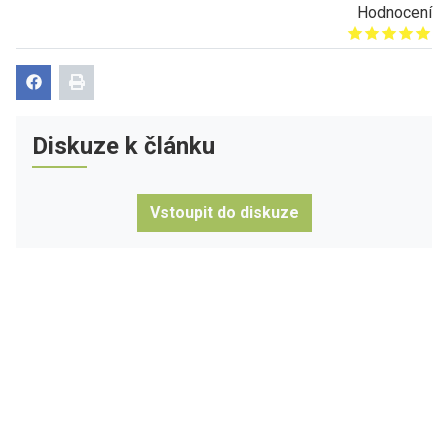
Hodnocení
Give it 1/5
Give it 2/5
Give it 3/5
Give it 4/5
Give it 5/5
Diskuze k článku
Vstoupit do diskuze