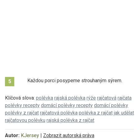
Každou porci posypeme strouhaným sýrem.
5
Klíčová slova:
polévka
rajská polévka
rýže
rajčatová
rajčata
polévky recepty
domácí polévky recepty
domácí polévky
polévky z rajčat
rajčatová polévka
polévka z rajčat
jak udělat
rajčatovou polévku
rajská polévka z rajčat
Autor:
KJersey
|
Zobrazit autorská práva