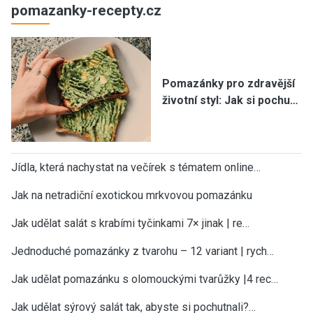
pomazanky-recepty.cz
Pomazánky pro zdravější
životní styl: Jak si pochu…
Jídla, která nachystat na večírek s tématem online…
Jak na netradiční exotickou mrkvovou pomazánku
Jak udělat salát s krabími tyčinkami 7× jinak | re…
Jednoduché pomazánky z tvarohu – 12 variant | rych…
Jak udělat pomazánku s olomouckými tvarůžky |4 rec…
Jak udělat sýrový salát tak, abyste si pochutnali?…