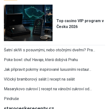
Top casino VIP program v
Česku 2026
Šatní skříň s posuvnými, nebo otočnými dveřmi? Pra…
Poke bowl: chuť Havaje, která dobývá Prahu
Jak připravit pokrmy inspirované luxusními restaur…
Vlčický bramborový salát | recept na salát
Masarykovo cukroví | recept na vánoční cukroví od…
Pindruše
staroceskerecepty.cz