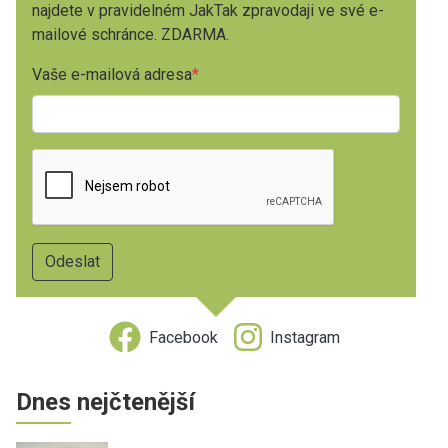
najdete v pravidelném JakTak zpravodaji ve své e-
mailové schránce. ZDARMA.
Vaše e-mailová adresa
Facebook
Instagram
Dnes nejčtenější