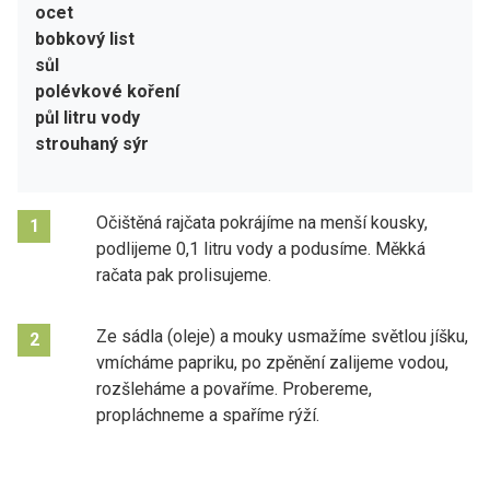
ocet
bobkový list
sůl
polévkové koření
půl litru vody
strouhaný sýr
Očištěná rajčata pokrájíme na menší kousky,
1
podlijeme 0,1 litru vody a podusíme. Měkká
račata pak prolisujeme.
Ze sádla (oleje) a mouky usmažíme světlou jíšku,
2
vmícháme papriku, po zpěnění zalijeme vodou,
rozšleháme a povaříme. Probereme,
propláchneme a spaříme rýží.