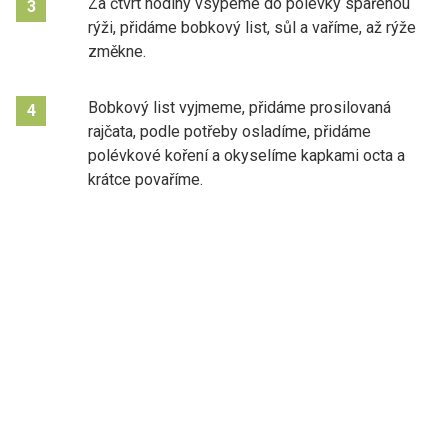
Za čtvrt hodiny vsypeme do polévky spařenou
3
rýži, přidáme bobkový list, sůl a vaříme, až rýže
změkne.
Bobkový list vyjmeme, přidáme prosilovaná
4
rajčata, podle potřeby osladíme, přidáme
polévkové koření a okyselíme kapkami octa a
krátce povaříme.