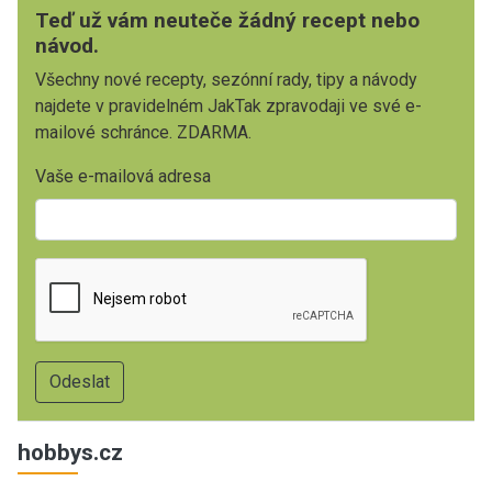
Teď už vám neuteče žádný recept nebo
návod.
Všechny nové recepty, sezónní rady, tipy a návody
najdete v pravidelném JakTak zpravodaji ve své e-
mailové schránce. ZDARMA.
Vaše e-mailová adresa
hobbys.cz