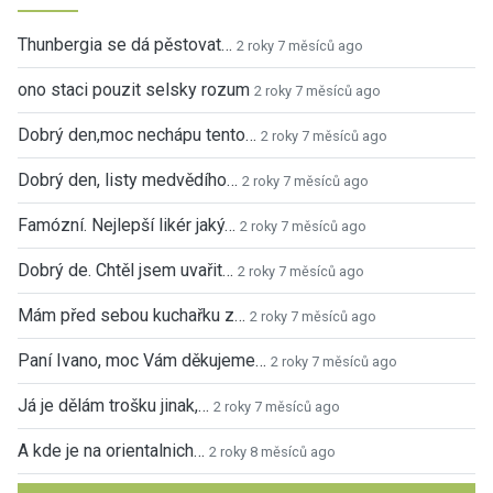
Thunbergia se dá pěstovat…
2 roky 7 měsíců ago
ono staci pouzit selsky rozum
2 roky 7 měsíců ago
Dobrý den,moc nechápu tento…
2 roky 7 měsíců ago
Dobrý den, listy medvědího…
2 roky 7 měsíců ago
Famózní. Nejlepší likér jaký…
2 roky 7 měsíců ago
Dobrý de. Chtěl jsem uvařit…
2 roky 7 měsíců ago
Mám před sebou kuchařku z…
2 roky 7 měsíců ago
Paní Ivano, moc Vám děkujeme…
2 roky 7 měsíců ago
Já je dělám trošku jinak,…
2 roky 7 měsíců ago
A kde je na orientalnich…
2 roky 8 měsíců ago