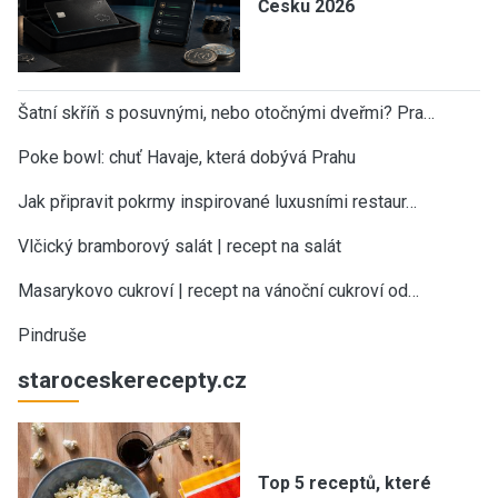
Česku 2026
Šatní skříň s posuvnými, nebo otočnými dveřmi? Pra…
Poke bowl: chuť Havaje, která dobývá Prahu
Jak připravit pokrmy inspirované luxusními restaur…
Vlčický bramborový salát | recept na salát
Masarykovo cukroví | recept na vánoční cukroví od…
Pindruše
staroceskerecepty.cz
Top 5 receptů, které