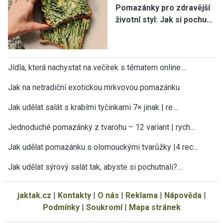
Pomazánky pro zdravější
životní styl: Jak si pochu…
Jídla, která nachystat na večírek s tématem online…
Jak na netradiční exotickou mrkvovou pomazánku
Jak udělat salát s krabími tyčinkami 7× jinak | re…
Jednoduché pomazánky z tvarohu – 12 variant | rych…
Jak udělat pomazánku s olomouckými tvarůžky |4 rec…
Jak udělat sýrový salát tak, abyste si pochutnali?…
jaktak.cz
|
Kontakty
|
O nás
|
Reklama
|
Nápověda
|
Podmínky
|
Soukromí
|
Mapa stránek