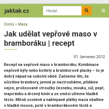
Domů
»
Masa
Jak udělat vepřové maso v
bramboráku | recept
01. červenec 2012
Recept na vepřové maso v bramboráku. Kombinace
vepřové kýty nebo kotlety a bramborové placky – to je
dobrý nápad na sobotní oběd. Začneme tím, že
očistíme brambory, jemně je nastrouháme, přidáme
vejce, prolisované stroužky česneku, mouku, sůl, pepř,
majoránku a drcený kmín a ze směsi utřeme hladké
těsto. Mírně osolené a naklepané plátky masa obalíme
v hladké mouce, poté v bramborákovém těstě a