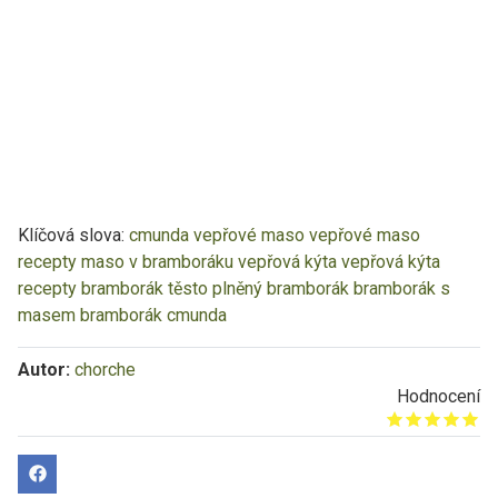
Klíčová slova:
cmunda
vepřové maso
vepřové maso
recepty
maso v bramboráku
vepřová kýta
vepřová kýta
recepty
bramborák těsto
plněný bramborák
bramborák s
masem
bramborák cmunda
Autor:
chorche
Hodnocení
Give it 1/5
Give it 2/5
Give it 3/5
Give it 4/5
Give it 5/5