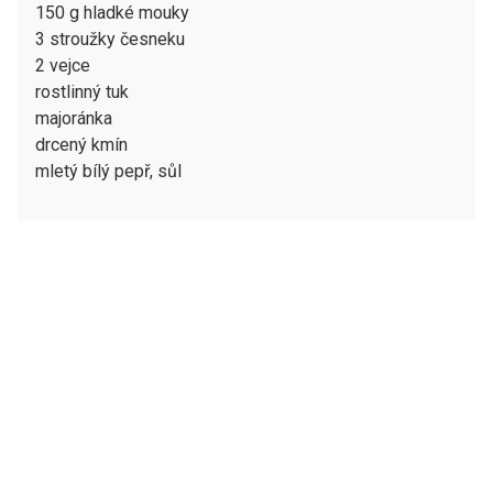
150 g hladké mouky
3 stroužky česneku
2 vejce
rostlinný tuk
majoránka
drcený kmín
mletý bílý pepř, sůl