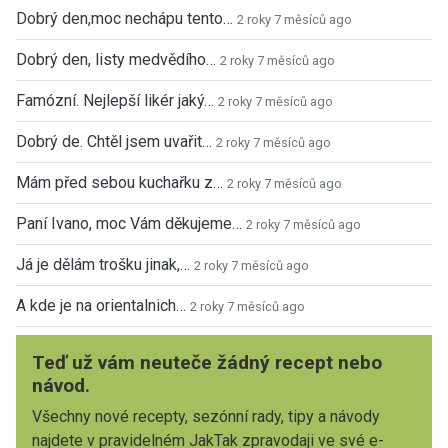
Dobrý den,moc nechápu tento…
2 roky 7 měsíců ago
Dobrý den, listy medvědího…
2 roky 7 měsíců ago
Famózní. Nejlepší likér jaký…
2 roky 7 měsíců ago
Dobrý de. Chtěl jsem uvařit…
2 roky 7 měsíců ago
Mám před sebou kuchařku z…
2 roky 7 měsíců ago
Paní Ivano, moc Vám děkujeme…
2 roky 7 měsíců ago
Já je dělám trošku jinak,…
2 roky 7 měsíců ago
A kde je na orientalnich…
2 roky 7 měsíců ago
Teď už vám neuteče žádný recept nebo
návod.
Všechny nové recepty, sezónní rady, tipy a návody
najdete v pravidelném JakTak zpravodaji ve své e-