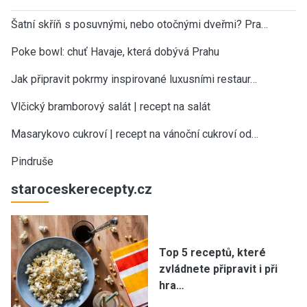
Šatní skříň s posuvnými, nebo otočnými dveřmi? Pra…
Poke bowl: chuť Havaje, která dobývá Prahu
Jak připravit pokrmy inspirované luxusními restaur…
Vlčický bramborový salát | recept na salát
Masarykovo cukroví | recept na vánoční cukroví od…
Pindruše
staroceskerecepty.cz
Top 5 receptů, které
zvládnete připravit i při
hra…