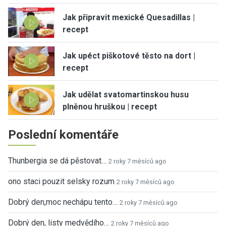
Jak připravit mexické Quesadillas |
recept
Jak upéct piškotové těsto na dort |
recept
Jak udělat svatomartinskou husu
plněnou hruškou | recept
Poslední komentáře
Thunbergia se dá pěstovat…
2 roky 7 měsíců ago
ono staci pouzit selsky rozum
2 roky 7 měsíců ago
Dobrý den,moc nechápu tento…
2 roky 7 měsíců ago
Dobrý den, listy medvědího…
2 roky 7 měsíců ago