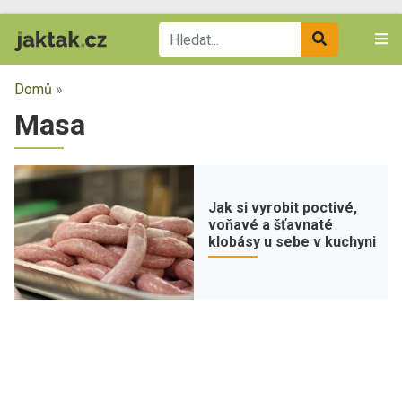
Domů
»
Masa
Jak si vyrobit poctivé,
voňavé a šťavnaté
klobásy u sebe v kuchyni