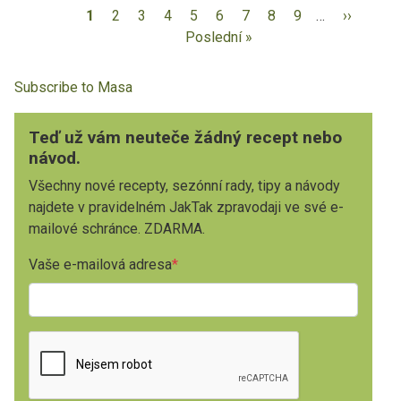
1
2
3
4
5
6
7
8
9
…
››
Poslední »
Subscribe to Masa
Teď už vám neuteče žádný recept nebo
návod.
Všechny nové recepty, sezónní rady, tipy a návody
najdete v pravidelném JakTak zpravodaji ve své e-
mailové schránce. ZDARMA.
Vaše e-mailová adresa