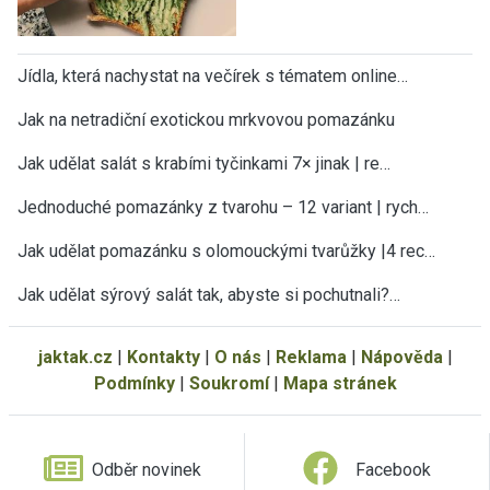
Jídla, která nachystat na večírek s tématem online…
Jak na netradiční exotickou mrkvovou pomazánku
Jak udělat salát s krabími tyčinkami 7× jinak | re…
Jednoduché pomazánky z tvarohu – 12 variant | rych…
Jak udělat pomazánku s olomouckými tvarůžky |4 rec…
Jak udělat sýrový salát tak, abyste si pochutnali?…
jaktak.cz
|
Kontakty
|
O nás
|
Reklama
|
Nápověda
|
Podmínky
|
Soukromí
|
Mapa stránek
Odběr novinek
Facebook