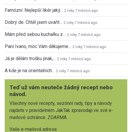
Famózní. Nejlepší likér jaký…
2 roky 7 měsíců ago
Dobrý de. Chtěl jsem uvařit…
2 roky 7 měsíců ago
Mám před sebou kuchařku z…
2 roky 7 měsíců ago
Paní Ivano, moc Vám děkujeme…
2 roky 7 měsíců ago
Já je dělám trošku jinak,…
2 roky 7 měsíců ago
A kde je na orientalnich…
2 roky 7 měsíců ago
Teď už vám neuteče žádný recept nebo
návod.
Všechny nové recepty, sezónní rady, tipy a návody
najdete v pravidelném JakTak zpravodaji ve své e-
mailové schránce. ZDARMA.
Vaše e-mailová adresa