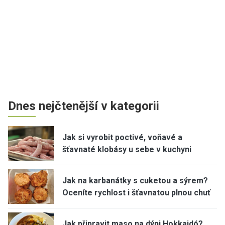
Dnes nejčtenější v kategorii
Jak si vyrobit poctivé, voňavé a
šťavnaté klobásy u sebe v kuchyni
Jak na karbanátky s cuketou a sýrem?
Oceníte rychlost i šťavnatou plnou chuť
Jak připravit maso na dýni Hokkaidó?