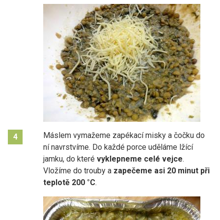
Máslem vymažeme zapékací misky a čočku do
4
ní navrstvíme. Do každé porce uděláme lžící
jamku, do které
vyklepneme celé vejce
.
Vložíme do trouby a
zapečeme asi 20 minut při
teplotě 200 °C
.