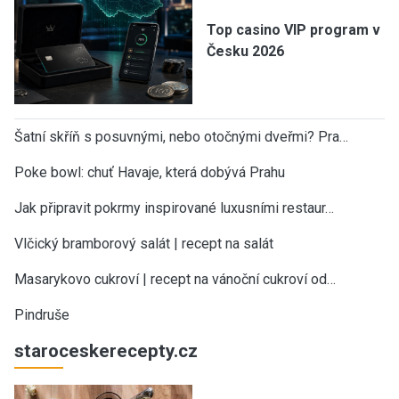
Top casino VIP program v
Česku 2026
Šatní skříň s posuvnými, nebo otočnými dveřmi? Pra…
Poke bowl: chuť Havaje, která dobývá Prahu
Jak připravit pokrmy inspirované luxusními restaur…
Vlčický bramborový salát | recept na salát
Masarykovo cukroví | recept na vánoční cukroví od…
Pindruše
staroceskerecepty.cz