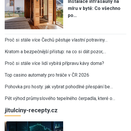
Instalace infrasauny na
míru v bytě: Co všechno
po…
Proč si stále více Čechů pěstuje vlastní potraviny…
Kratom a bezpečnější přístup: na co si dát pozor,…
Proč si stále více lidí vybírá přípravu kávy doma?
Top casino automaty pro hráče v ČR 2026
Pohovka pro hosty: jak vybrat pohodlné přespání be…
Pět výhod průmyslového tepelného čerpadla, které o…
jitulciny-recepty.cz