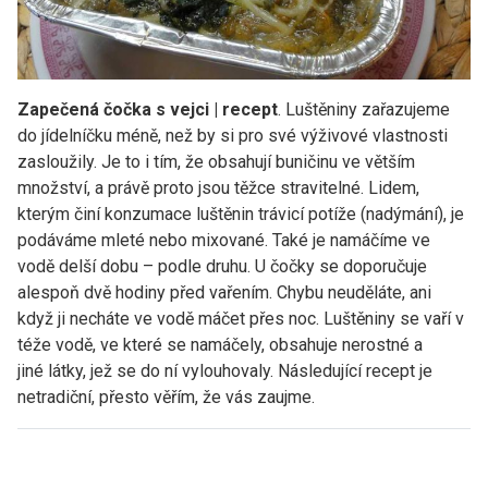
Zapečená čočka s vejci | recept
. Luštěniny zařazujeme
do jídelníčku méně, než by si pro své výživové vlastnosti
zasloužily. Je to i tím, že obsahují buničinu ve větším
množství, a právě proto jsou těžce stravitelné. Lidem,
kterým činí konzumace luštěnin trávicí potíže (nadýmání), je
podáváme mleté nebo mixované. Také je namáčíme ve
vodě delší dobu – podle druhu. U čočky se doporučuje
alespoň dvě hodiny před vařením. Chybu neuděláte, ani
když ji necháte ve vodě máčet přes noc. Luštěniny se vaří v
téže vodě, ve které se namáčely, obsahuje nerostné a
jiné látky, jež se do ní vylouhovaly. Následující recept je
netradiční, přesto věřím, že vás zaujme.