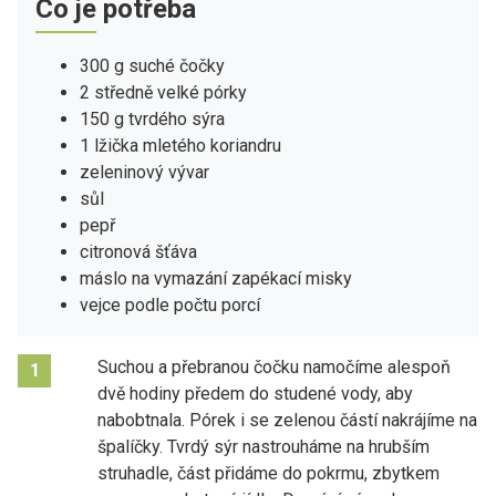
Co je potřeba
300 g suché čočky
2 středně velké pórky
150 g tvrdého sýra
1 lžička mletého koriandru
zeleninový vývar
sůl
pepř
citronová šťáva
máslo na vymazání zapékací misky
vejce podle počtu porcí
Suchou a přebranou čočku namočíme alespoň
1
dvě hodiny předem do studené vody, aby
nabobtnala. Pórek i se zelenou částí nakrájíme na
špalíčky. Tvrdý sýr nastrouháme na hrubším
struhadle, část přidáme do pokrmu, zbytkem