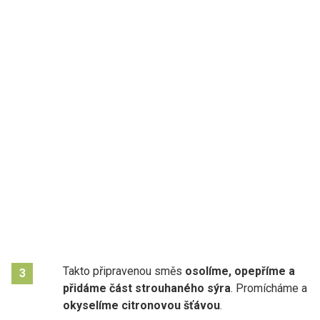
Takto připravenou směs
osolíme, opepříme a
3
přidáme část strouhaného sýra
. Promícháme a
okyselíme citronovou šťávou
.