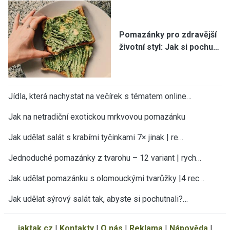
Pomazánky pro zdravější
životní styl: Jak si pochu…
Jídla, která nachystat na večírek s tématem online…
Jak na netradiční exotickou mrkvovou pomazánku
Jak udělat salát s krabími tyčinkami 7× jinak | re…
Jednoduché pomazánky z tvarohu – 12 variant | rych…
Jak udělat pomazánku s olomouckými tvarůžky |4 rec…
Jak udělat sýrový salát tak, abyste si pochutnali?…
jaktak.cz
|
Kontakty
|
O nás
|
Reklama
|
Nápověda
|