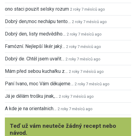
ono staci pouzit selsky rozum
2 roky 7 měsíců ago
Dobrý den,moc nechápu tento…
2 roky 7 měsíců ago
Dobrý den, listy medvědího…
2 roky 7 měsíců ago
Famózní. Nejlepší likér jaký…
2 roky 7 měsíců ago
Dobrý de. Chtěl jsem uvařit…
2 roky 7 měsíců ago
Mám před sebou kuchařku z…
2 roky 7 měsíců ago
Paní Ivano, moc Vám děkujeme…
2 roky 7 měsíců ago
Já je dělám trošku jinak,…
2 roky 7 měsíců ago
A kde je na orientalnich…
2 roky 7 měsíců ago
Teď už vám neuteče žádný recept nebo
návod.