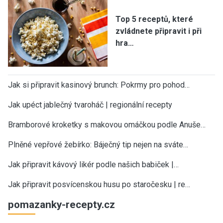
Top 5 receptů, které
zvládnete připravit i při
hra…
Jak si připravit kasinový brunch: Pokrmy pro pohod…
Jak upéct jablečný tvaroháč | regionální recepty
Bramborové kroketky s makovou omáčkou podle Anuše…
Plněné vepřové žebírko: Báječný tip nejen na sváte…
Jak připravit kávový likér podle našich babiček |…
Jak připravit posvícenskou husu po staročesku | re…
pomazanky-recepty.cz