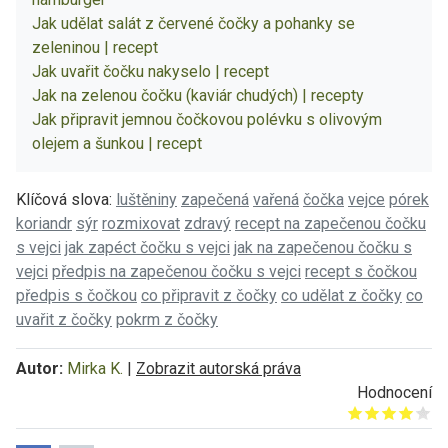
Jak udělat salát z červené čočky a pohanky se
zeleninou | recept
Jak uvařit čočku nakyselo | recept
Jak na zelenou čočku (kaviár chudých) | recepty
Jak připravit jemnou čočkovou polévku s olivovým
olejem a šunkou | recept
Klíčová slova:
luštěniny
zapečená
vařená
čočka
vejce
pórek
koriandr
sýr
rozmixovat
zdravý
recept na zapečenou čočku
s vejci
jak zapéct čočku s vejci
jak na zapečenou čočku s
vejci
předpis na zapečenou čočku s vejci
recept s čočkou
předpis s čočkou
co připravit z čočky
co udělat z čočky
co
uvařit z čočky
pokrm z čočky
Autor:
Mirka K.
|
Zobrazit autorská práva
Hodnocení
Give it 1/5
Give it 2/5
Give it 3/5
Give it 4/5
Give it 5/5