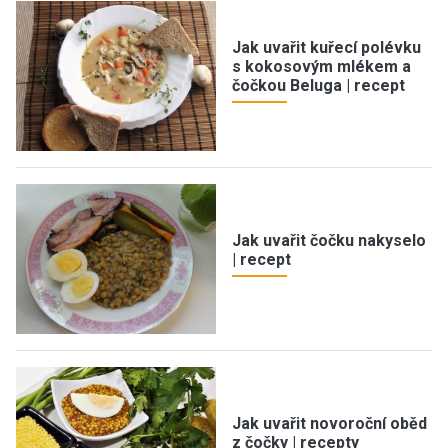
Jak uvařit kuřecí polévku
s kokosovým mlékem a
čočkou Beluga | recept
Jak uvařit čočku nakyselo
| recept
Jak uvařit novoroční oběd
z čočky | recepty