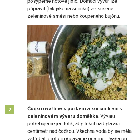
posypeme hotové jídlo. Domácí vývar lze
připravit (tak jako na snímku) ze sušené
zeleninové směsi nebo koupeného bujónu.
Čočku uvaříme s pórkem a koriandrem v
2
zeleninovém vývaru doměkka
. Vývaru
potřebujeme jen tolik, aby tekutina byla asi
centimetr nad čočkou. Všechna voda by se měla
vstřebat, proto ji přidáváme opatrně. Uvařenou