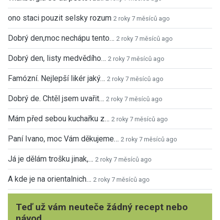
ono staci pouzit selsky rozum
2 roky 7 měsíců ago
Dobrý den,moc nechápu tento…
2 roky 7 měsíců ago
Dobrý den, listy medvědího…
2 roky 7 měsíců ago
Famózní. Nejlepší likér jaký…
2 roky 7 měsíců ago
Dobrý de. Chtěl jsem uvařit…
2 roky 7 měsíců ago
Mám před sebou kuchařku z…
2 roky 7 měsíců ago
Paní Ivano, moc Vám děkujeme…
2 roky 7 měsíců ago
Já je dělám trošku jinak,…
2 roky 7 měsíců ago
A kde je na orientalnich…
2 roky 7 měsíců ago
Teď už vám neuteče žádný recept nebo
návod.