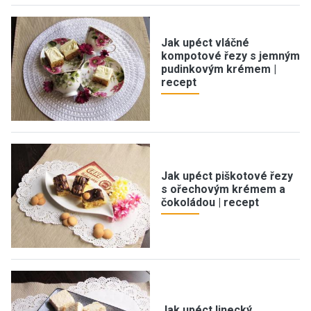
Jak upéct vláčné
kompotové řezy s jemným
pudinkovým krémem |
recept
Jak upéct piškotové řezy
s ořechovým krémem a
čokoládou | recept
Jak upéct linecký