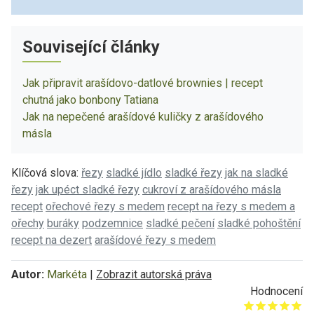
Související články
Jak připravit arašídovo-datlové brownies | recept
chutná jako bonbony Tatiana
Jak na nepečené arašídové kuličky z arašídového
másla
Klíčová slova:
řezy
sladké jídlo
sladké řezy
jak na sladké
řezy
jak upéct sladké řezy
cukroví z arašídového másla
recept
ořechové řezy s medem
recept na řezy s medem a
ořechy
buráky
podzemnice
sladké pečení
sladké pohoštění
recept na dezert
arašídové řezy s medem
Autor:
Markéta
|
Zobrazit autorská práva
Hodnocení
Give it 1/5
Give it 2/5
Give it 3/5
Give it 4/5
Give it 5/5