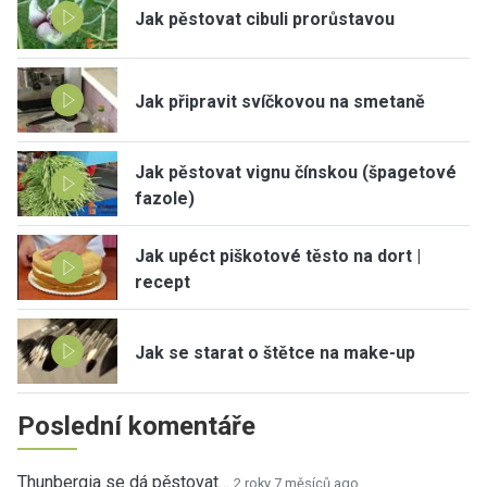
Jak pěstovat cibuli prorůstavou
Jak připravit svíčkovou na smetaně
Jak pěstovat vignu čínskou (špagetové
fazole)
Jak upéct piškotové těsto na dort |
recept
Jak se starat o štětce na make-up
Poslední komentáře
Thunbergia se dá pěstovat…
2 roky 7 měsíců ago