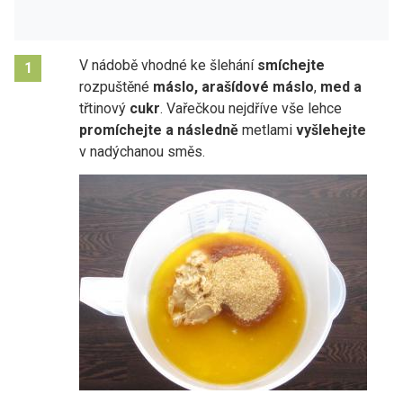
V nádobě vhodné ke šlehání
smíchejte
1
rozpuštěné
máslo, arašídové máslo
,
med a
třtinový
cukr
. Vařečkou nejdříve vše lehce
promíchejte a následně
metlami
vyšlehejte
v nadýchanou směs.