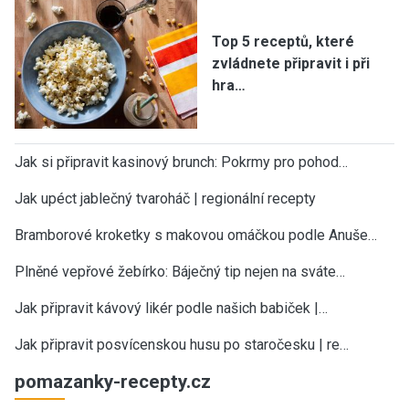
Top 5 receptů, které
zvládnete připravit i při
hra…
Jak si připravit kasinový brunch: Pokrmy pro pohod…
Jak upéct jablečný tvaroháč | regionální recepty
Bramborové kroketky s makovou omáčkou podle Anuše…
Plněné vepřové žebírko: Báječný tip nejen na sváte…
Jak připravit kávový likér podle našich babiček |…
Jak připravit posvícenskou husu po staročesku | re…
pomazanky-recepty.cz