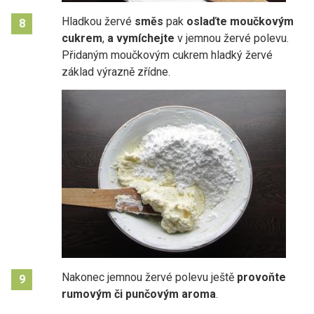
Hladkou žervé
směs
pak
oslaďte moučkovým
8
cukrem
,
a vymíchejte
v jemnou žervé polevu.
Přidaným moučkovým cukrem hladký žervé
základ výrazně zřídne.
Nakonec jemnou žervé polevu ještě
provoňte
9
rumovým či punčovým aroma
.