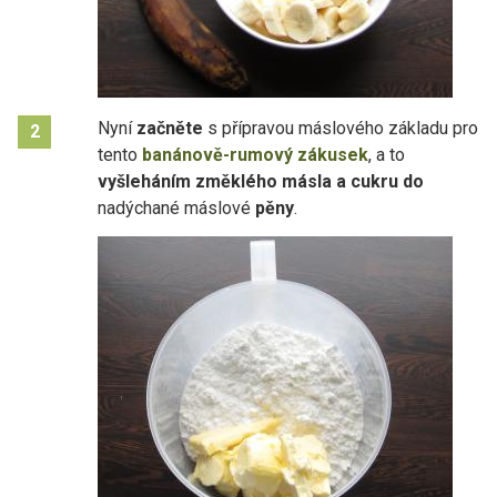
Nyní
začněte
s přípravou máslového základu pro
2
tento
banánově-rumový zákusek
, a to
vyšleháním změklého másla a cukru do
nadýchané máslové
pěny
.