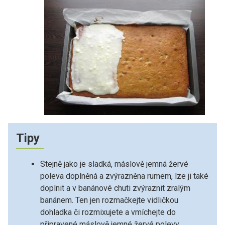
Tipy
Stejně jako je sladká, máslově jemná žervé
poleva doplněná a zvýrazněna rumem, lze ji také
doplnit a v banánové chuti zvýraznit zralým
banánem. Ten jen rozmačkejte vidličkou
dohladka či rozmixujete a vmíchejte do
připravené máslově jemné žervé polevy.