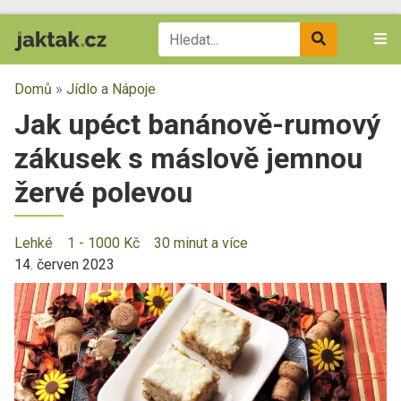
Domů
»
Jídlo a Nápoje
Jak upéct banánově-rumový
zákusek s máslově jemnou
žervé polevou
Lehké
1 - 1000 Kč
30 minut a více
14. červen 2023