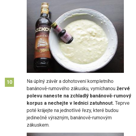
Na úplný závěr a dohotovení kompletního
10
banánově-rumového zákusku, vymíchanou
žervé
polevu naneste na zchladlý banánově-rumový
korpus a nechejte v lednici zatuhnout.
Teprve
poté krájejte na jednotlivé řezy, které budou
jedinečně výrazným, banánově-rumovým
zákuskem.