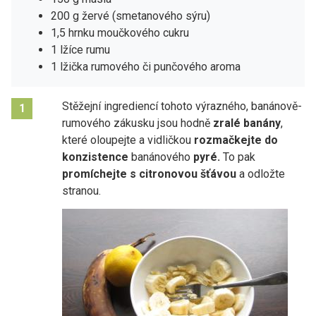
200 g žervé (smetanového sýru)
1,5 hrnku moučkového cukru
1 lžíce rumu
1 lžička rumového či punčového aroma
Stěžejní ingrediencí tohoto výrazného, banánově-
1
rumového zákusku jsou hodně
zralé banány
,
které oloupejte a vidličkou
rozmačkejte do
konzistence
banánového
pyré.
To pak
promíchejte s citronovou šťávou
a odložte
stranou.