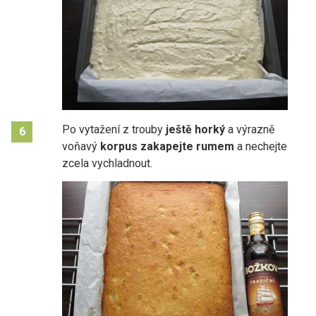
Po vytažení z trouby
ještě horký
a výrazně
6
voňavý
korpus zakapejte rumem
a nechejte
zcela vychladnout.