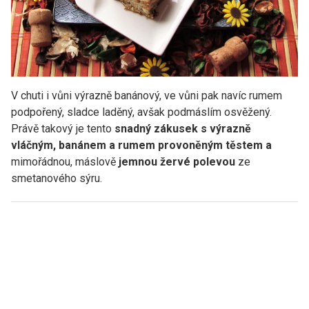
V chuti i vůni výrazně banánový, ve vůni pak navíc rumem
podpořený, sladce laděný, avšak podmáslím osvěžený.
Právě takový je tento
snadný zákusek s výrazně
vláčným, banánem a rumem provoněným těstem a
mimořádnou, máslově
jemnou žervé polevou
ze
smetanového sýru.