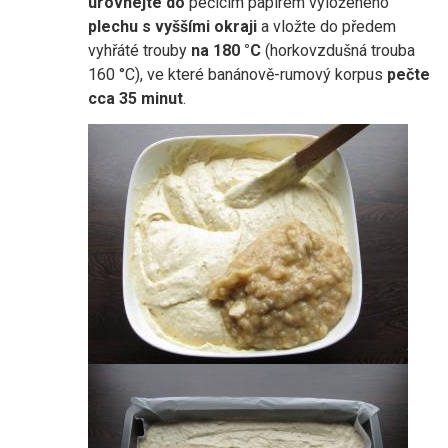
urovnejte do
pečicím papírem vyloženého
plechu s vyššími
okraji
a vložte do předem
vyhřáté trouby
na 180 °C
(horkovzdušná trouba
160 °C), ve které banánově-rumový korpus
pečte
cca 35 minut
.