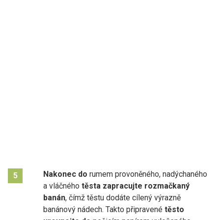
Nakonec
do
rumem provoněného, nadýchaného
5
a vláčného
těsta
zapracujte rozmačkaný
banán
, čímž těstu dodáte cílený výrazně
banánový nádech. Takto připravené
těsto