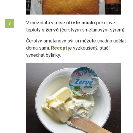
V mezidobí v míse
utřete máslo
pokojové
7
teploty
s žervé
(čerstvým smetanovým sýrem).
Čerstvý smetanový sýr si můžete snadno udělat
doma sami.
Recept
je vyzkoušený, stačí
vynechat bylinky.