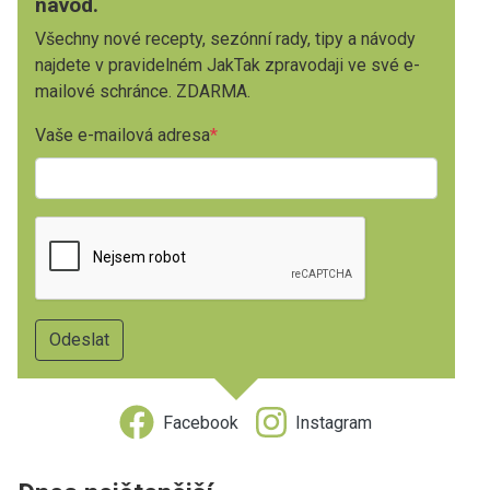
návod.
Všechny nové recepty, sezónní rady, tipy a návody
najdete v pravidelném JakTak zpravodaji ve své e-
mailové schránce. ZDARMA.
Vaše e-mailová adresa
Facebook
Instagram