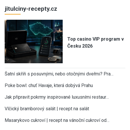
jitulciny-recepty.cz
Top casino VIP program v
Česku 2026
Šatní skříň s posuvnými, nebo otočnými dveřmi? Pra…
Poke bowl: chuť Havaje, která dobývá Prahu
Jak připravit pokrmy inspirované luxusními restaur…
Vlčický bramborový salát | recept na salát
Masarykovo cukroví | recept na vánoční cukroví od…