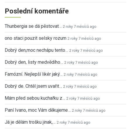
Poslední komentáře
Thunbergia se dá pěstovat…
2 roky 7 měsíců ago
ono staci pouzit selsky rozum
2 roky 7 měsíců ago
Dobrý den,moc nechápu tento…
2 roky 7 měsíců ago
Dobrý den, listy medvědího…
2 roky 7 měsíců ago
Famózní. Nejlepší likér jaký…
2 roky 7 měsíců ago
Dobrý de. Chtěl jsem uvařit…
2 roky 7 měsíců ago
Mám před sebou kuchařku z…
2 roky 7 měsíců ago
Paní Ivano, moc Vám děkujeme…
2 roky 7 měsíců ago
Já je dělám trošku jinak,…
2 roky 7 měsíců ago