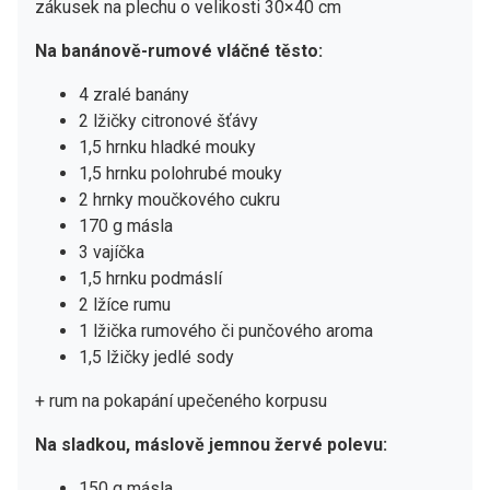
zákusek na plechu o velikosti 30×40 cm
Na banánově-rumové vláčné těsto:
4 zralé banány
2 lžičky citronové šťávy
1,5 hrnku hladké mouky
1,5 hrnku polohrubé mouky
2 hrnky moučkového cukru
170 g másla
3 vajíčka
1,5 hrnku podmáslí
2 lžíce rumu
1 lžička rumového či punčového aroma
1,5 lžičky jedlé sody
+ rum na pokapání upečeného korpusu
Na sladkou, máslově jemnou žervé polevu:
150 g másla