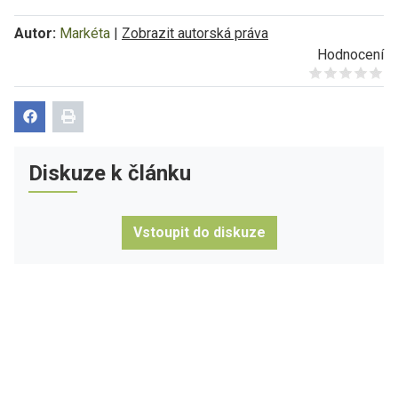
Autor:
Markéta
|
Zobrazit autorská práva
Hodnocení
Give it 1/5
Give it 2/5
Give it 3/5
Give it 4/5
Give it 5/5
Diskuze k článku
Vstoupit do diskuze