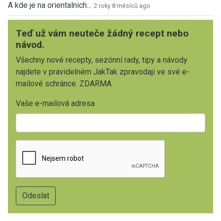
A kde je na orientalnich…
2 roky 8 měsíců ago
Teď už vám neuteče žádný recept nebo
návod.
Všechny nové recepty, sezónní rady, tipy a návody
najdete v pravidelném JakTak zpravodaji ve své e-
mailové schránce. ZDARMA.
Vaše e-mailová adresa