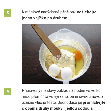
K máslové nadýchané pěně pak
vešlehejte
3
jedno vajíčko po druhém
.
Připravený máslový základ následně ve velké
4
míse přeměňte ve výrazné, banánově-rumové a
úžasně vláčné těsto. Jednoduše jej
promíchejte
s oběma
druhy mouky i jedlou sodou a