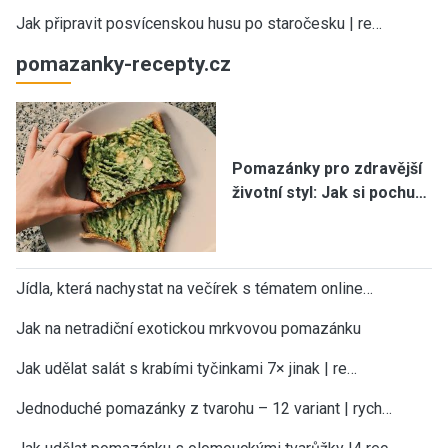
Jak připravit posvícenskou husu po staročesku | re…
pomazanky-recepty.cz
Pomazánky pro zdravější
životní styl: Jak si pochu…
Jídla, která nachystat na večírek s tématem online…
Jak na netradiční exotickou mrkvovou pomazánku
Jak udělat salát s krabími tyčinkami 7× jinak | re…
Jednoduché pomazánky z tvarohu – 12 variant | rych…