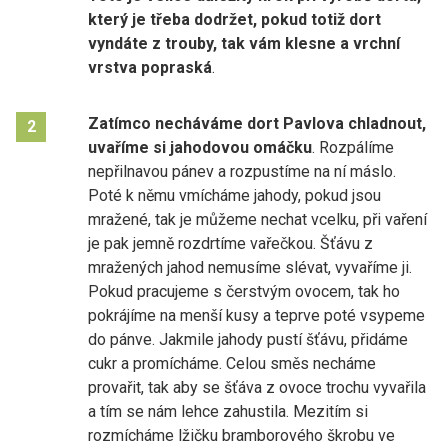
který je třeba dodržet, pokud totiž dort
vyndáte z trouby, tak vám klesne a vrchní
vrstva popraská
.
Zatímco necháváme dort Pavlova chladnout,
2
uvaříme si jahodovou omáčku
. Rozpálíme
nepřilnavou pánev a rozpustíme na ní máslo.
Poté k němu vmícháme jahody, pokud jsou
mražené, tak je můžeme nechat vcelku, při vaření
je pak jemně rozdrtíme vařečkou. Šťávu z
mražených jahod nemusíme slévat, vyvaříme ji.
Pokud pracujeme s čerstvým ovocem, tak ho
pokrájíme na menší kusy a teprve poté vsypeme
do pánve. Jakmile jahody pustí šťávu, přidáme
cukr a promícháme. Celou směs necháme
provařit, tak aby se šťáva z ovoce trochu vyvařila
a tím se nám lehce zahustila. Mezitím si
rozmícháme lžičku bramborového škrobu ve