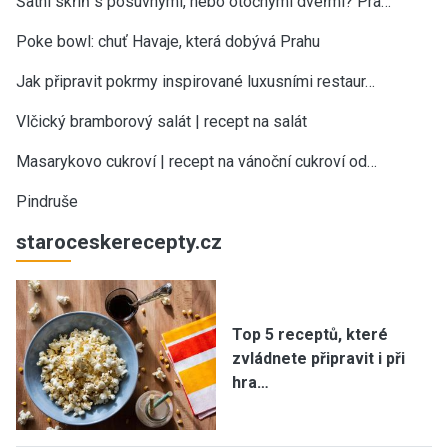
Šatní skříň s posuvnými, nebo otočnými dveřmi? Pra…
Poke bowl: chuť Havaje, která dobývá Prahu
Jak připravit pokrmy inspirované luxusními restaur…
Vlčický bramborový salát | recept na salát
Masarykovo cukroví | recept na vánoční cukroví od…
Pindruše
staroceskerecepty.cz
Top 5 receptů, které
zvládnete připravit i při
hra…