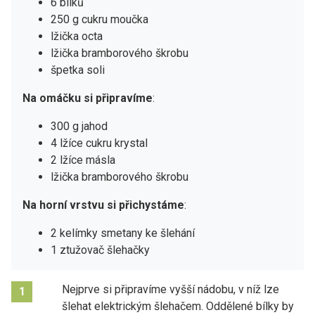
6 bílků
250 g cukru moučka
lžička octa
lžička bramborového škrobu
špetka soli
Na omáčku si připravíme
:
300 g jahod
4 lžíce cukru krystal
2 lžíce másla
lžička bramborového škrobu
Na horní vrstvu si přichystáme
:
2 kelímky smetany ke šlehání
1 ztužovač šlehačky
Nejprve si připravíme vyšší nádobu, v níž lze
1
šlehat elektrickým šlehačem. Oddělené bílky by