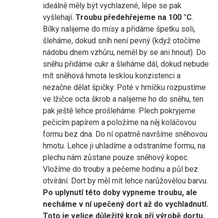
ideálně měly být vychlazené, lépe se pak
vyšlehají.
Troubu předehřejeme na 100 °C
.
Bílky nalijeme do mísy a přidáme špetku soli,
šleháme, dokud sníh není pevný (když otočíme
nádobu dnem vzhůru, neměl by se ani hnout). Do
sněhu přidáme cukr a šleháme dál, dokud nebude
mít sněhová hmota lesklou konzistenci a
nezačne dělat špičky. Poté v hrníčku rozpustíme
ve lžičce octa škrob a nalijeme ho do sněhu, ten
pak ještě lehce prošleháme. Plech pokryjeme
pečicím papírem a položíme na něj koláčovou
formu bez dna. Do ní opatrně navršíme sněhovou
hmotu. Lehce ji uhladíme a odstraníme formu, na
plechu nám zůstane pouze sněhový kopec.
Vložíme do trouby a pečeme hodinu a půl bez
otvírání. Dort by měl mít lehce narůžovělou barvu.
Po uplynutí této doby vypneme troubu, ale
necháme v ní upečený dort až do vychladnutí.
Toto je velice důležitý krok při výrobě dortu,