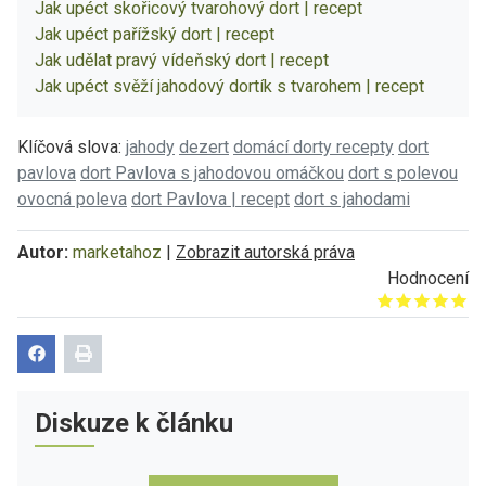
Jak upéct skořicový tvarohový dort | recept
Jak upéct pařížský dort | recept
Jak udělat pravý vídeňský dort | recept
Jak upéct svěží jahodový dortík s tvarohem | recept
Klíčová slova:
jahody
dezert
domácí dorty recepty
dort
pavlova
dort Pavlova s jahodovou omáčkou
dort s polevou
ovocná poleva
dort Pavlova | recept
dort s jahodami
Autor:
marketahoz
|
Zobrazit autorská práva
Hodnocení
Give it 1/5
Give it 2/5
Give it 3/5
Give it 4/5
Give it 5/5
Diskuze k článku