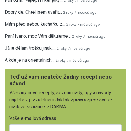
Famózní. Nejlepší likér jaký…
2 roky 7 měsíců ago
Dobrý de. Chtěl jsem uvařit…
2 roky 7 měsíců ago
Mám před sebou kuchařku z…
2 roky 7 měsíců ago
Paní Ivano, moc Vám děkujeme…
2 roky 7 měsíců ago
Já je dělám trošku jinak,…
2 roky 7 měsíců ago
A kde je na orientalnich…
2 roky 7 měsíců ago
Teď už vám neuteče žádný recept nebo
návod.
Všechny nové recepty, sezónní rady, tipy a návody
najdete v pravidelném JakTak zpravodaji ve své e-
mailové schránce. ZDARMA.
Vaše e-mailová adresa