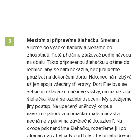
Mezitím si připravíme šlehačku
. Smetanu
3
vlijeme do vysoké nádoby a šleháme do
zhoustnutí. Poté přidáme ztužovač podle návodu
na obalu. Takto připravenou šlehačku uložíme do
lednice, aby se nám nekazila, než ji budeme
používat na dokončení dortu. Nakonec nám zbývá
už jen spojit všechny tři vrstvy. Dort Pavlova se
většinou skládá ze sněhové vrstvy, na níž se vrší
šlehačka, která se ozdobí ovocem. My použijeme
jiný postup. Na upečený sněhový korpus
navršíme jahodovou omáčku, malé množství
necháme v pánvi na závěrečné „kouzlení“. Na
ovoce pak nandáme šlehačku, rozetřeme ji i po
stranách, aby byl celý dort bílý. Zbylou jahodovou