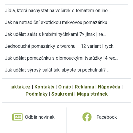
Jídla, která nachystat na večírek s tématem online…
Jak na netradiční exotickou mrkvovou pomazánku
Jak udělat salát s krabími tyčinkami 7× jinak | re…
Jednoduché pomazánky z tvarohu – 12 variant | rych…
Jak udělat pomazánku s olomouckými tvarůžky |4 rec…
Jak udělat sýrový salát tak, abyste si pochutnali?…
jaktak.cz
|
Kontakty
|
O nás
|
Reklama
|
Nápověda
|
Podmínky
|
Soukromí
|
Mapa stránek
Odběr novinek
Facebook