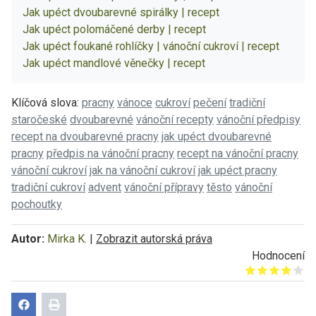
Jak upéct dvoubarevné spirálky | recept
Jak upéct polomáčené derby | recept
Jak upéct foukané rohlíčky | vánoční cukroví | recept
Jak upéct mandlové věnečky | recept
Klíčová slova:
pracny
vánoce
cukroví
pečení
tradiční
staročeské
dvoubarevné
vánoční recepty
vánoční předpisy
recept na dvoubarevné pracny
jak upéct dvoubarevné
pracny
předpis na vánoční pracny
recept na vánoční pracny
vánoční cukroví
jak na vánoční cukroví
jak upéct pracny
tradiční cukroví
advent
vánoční přípravy
těsto
vánoční
pochoutky
Autor:
Mirka K.
|
Zobrazit autorská práva
Hodnocení
Give it 1/5
Give it 2/5
Give it 3/5
Give it 4/5
Give it 5/5