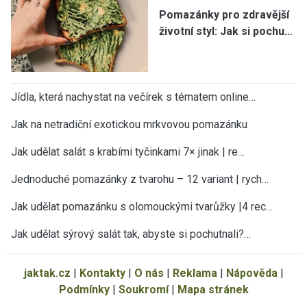
Pomazánky pro zdravější
životní styl: Jak si pochu…
Jídla, která nachystat na večírek s tématem online…
Jak na netradiční exotickou mrkvovou pomazánku
Jak udělat salát s krabími tyčinkami 7× jinak | re…
Jednoduché pomazánky z tvarohu – 12 variant | rych…
Jak udělat pomazánku s olomouckými tvarůžky |4 rec…
Jak udělat sýrový salát tak, abyste si pochutnali?…
jaktak.cz
|
Kontakty
|
O nás
|
Reklama
|
Nápověda
|
Podmínky
|
Soukromí
|
Mapa stránek