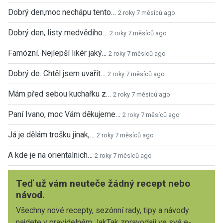
Dobrý den,moc nechápu tento…
2 roky 7 měsíců ago
Dobrý den, listy medvědího…
2 roky 7 měsíců ago
Famózní. Nejlepší likér jaký…
2 roky 7 měsíců ago
Dobrý de. Chtěl jsem uvařit…
2 roky 7 měsíců ago
Mám před sebou kuchařku z…
2 roky 7 měsíců ago
Paní Ivano, moc Vám děkujeme…
2 roky 7 měsíců ago
Já je dělám trošku jinak,…
2 roky 7 měsíců ago
A kde je na orientalnich…
2 roky 7 měsíců ago
Teď už vám neuteče žádný recept nebo
návod.
Všechny nové recepty, sezónní rady, tipy a návody
najdete v pravidelném JakTak zpravodaji ve své e-