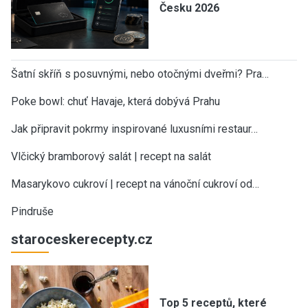
Česku 2026
Šatní skříň s posuvnými, nebo otočnými dveřmi? Pra…
Poke bowl: chuť Havaje, která dobývá Prahu
Jak připravit pokrmy inspirované luxusními restaur…
Vlčický bramborový salát | recept na salát
Masarykovo cukroví | recept na vánoční cukroví od…
Pindruše
staroceskerecepty.cz
Top 5 receptů, které