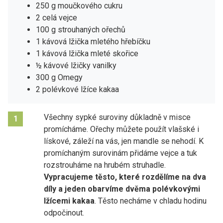
250 g moučkového cukru
2 celá vejce
100 g strouhaných ořechů
1 kávová lžička mletého hřebíčku
1 kávová lžička mleté skořice
½ kávové lžičky vanilky
300 g Omegy
2 polévkové lžíce kakaa
Všechny sypké suroviny důkladně v misce
1
promícháme. Ořechy můžete použít vlašské i
lískové, záleží na vás, jen mandle se nehodí. K
promíchaným surovinám přidáme vejce a tuk
rozstrouháme na hrubém struhadle.
Vypracujeme těsto, které rozdělíme na dva
díly a jeden obarvíme dvěma polévkovými
lžícemi kakaa
. Těsto necháme v chladu hodinu
odpočinout.