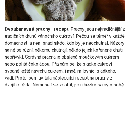
Dvoubarevné pracny | recept
. Pracny jsou nejtradičnější z
tradičních druhů vánočního cukroví. Pečou se téměř v každé
domácnosti a není snad nikdo, kdo by je neochutnal. Názory
na ně se různí, někomu chutnají, někdo jejich kořeněné chuti
nepřivykl. Správná pracna je obalená moučkovým cukrem
nebo politá čokoládou. Přiznám se, že sladké cukroví
sypané ještě navrchu cukrem, i mně, milovnici sladkého,
vadí. Proto jsem uvítala následující recept na pracny z
dvojího těsta. Nemusejí se zdobit, jsou hezké samy o sobě.