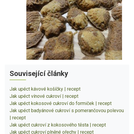
Související články
Jak upéct kávové košíčky | recept
Jak upéct vínové cukroví | recept
Jak upéct kokosové cukroví do formiček | recept
Jak upéct badyánové cukroví s pomerančovou polevou
| recept
Jak upéct cukroví z kokosového těsta | recept
Jak upéct cukroví plněné ořechy | recept