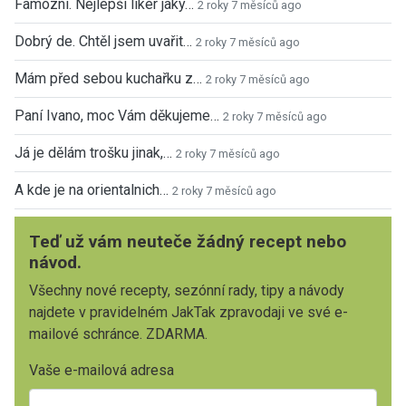
Famózní. Nejlepší likér jaký…
2 roky 7 měsíců ago
Dobrý de. Chtěl jsem uvařit…
2 roky 7 měsíců ago
Mám před sebou kuchařku z…
2 roky 7 měsíců ago
Paní Ivano, moc Vám děkujeme…
2 roky 7 měsíců ago
Já je dělám trošku jinak,…
2 roky 7 měsíců ago
A kde je na orientalnich…
2 roky 7 měsíců ago
Teď už vám neuteče žádný recept nebo
návod.
Všechny nové recepty, sezónní rady, tipy a návody
najdete v pravidelném JakTak zpravodaji ve své e-
mailové schránce. ZDARMA.
Vaše e-mailová adresa