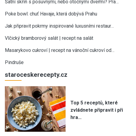
Šatní skříň s posuvnými, nebo otočnými dveřmi? Pra…
Poke bowl: chuť Havaje, která dobývá Prahu
Jak připravit pokrmy inspirované luxusními restaur…
Vlčický bramborový salát | recept na salát
Masarykovo cukroví | recept na vánoční cukroví od…
Pindruše
staroceskerecepty.cz
Top 5 receptů, které
zvládnete připravit i při
hra…