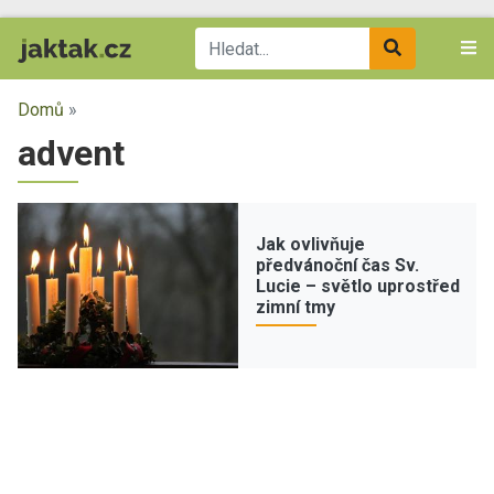
Domů
»
advent
Jak ovlivňuje
předvánoční čas Sv.
Lucie – světlo uprostřed
zimní tmy