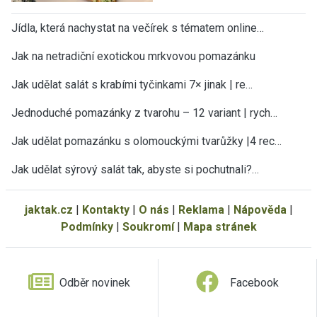
Jídla, která nachystat na večírek s tématem online…
Jak na netradiční exotickou mrkvovou pomazánku
Jak udělat salát s krabími tyčinkami 7× jinak | re…
Jednoduché pomazánky z tvarohu – 12 variant | rych…
Jak udělat pomazánku s olomouckými tvarůžky |4 rec…
Jak udělat sýrový salát tak, abyste si pochutnali?…
jaktak.cz
|
Kontakty
|
O nás
|
Reklama
|
Nápověda
|
Podmínky
|
Soukromí
|
Mapa stránek
Odběr novinek
Facebook