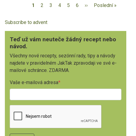
1
2
3
4
5
6
››
Poslední »
Subscribe to advent
Teď už vám neuteče žádný recept nebo
návod.
Všechny nové recepty, sezónní rady, tipy a návody
najdete v pravidelném JakTak zpravodaji ve své e-
mailové schránce. ZDARMA.
Vaše e-mailová adresa