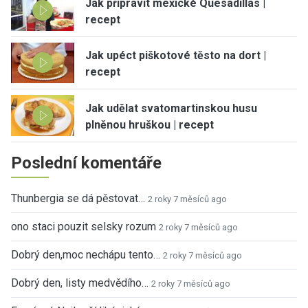
Jak připravit mexické Quesadillas |
recept
Jak upéct piškotové těsto na dort |
recept
Jak udělat svatomartinskou husu
plněnou hruškou | recept
Poslední komentáře
Thunbergia se dá pěstovat…
2 roky 7 měsíců ago
ono staci pouzit selsky rozum
2 roky 7 měsíců ago
Dobrý den,moc nechápu tento…
2 roky 7 měsíců ago
Dobrý den, listy medvědího…
2 roky 7 měsíců ago