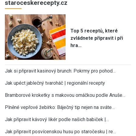
staroceskerecepty.cz
Top 5 receptů, které
zvládnete připravit i při
hra…
Jak si připravit kasinový brunch: Pokrmy pro pohod…
Jak upéct jablečný tvaroháč | regionální recepty
Bramborové kroketky s makovou omáčkou podle Anuše…
Plněné vepřové žebírko: Báječný tip nejen na sváte…
Jak připravit kávový likér podle našich babiček |…
Jak připravit posvícenskou husu po staročesku | re…