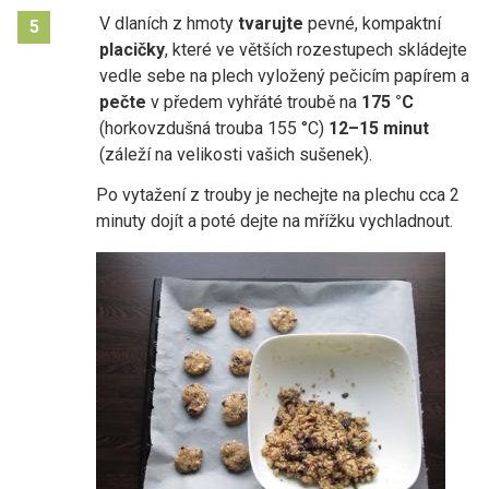
V dlaních z hmoty
tvarujte
pevné, kompaktní
5
placičky
, které ve větších rozestupech skládejte
vedle sebe na plech vyložený pečicím papírem a
pečte
v předem vyhřáté troubě na
175 °C
(horkovzdušná trouba 155 °C)
12–15 minut
(záleží na velikosti vašich sušenek).
Po vytažení z trouby je nechejte na plechu cca 2
minuty dojít a poté dejte na mřížku vychladnout.