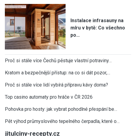
Instalace infrasauny na
míru v bytě: Co všechno
po…
Proč si stále více Čechů pěstuje vlastní potraviny…
Kratom a bezpečnější přístup: na co si dát pozor,…
Proč si stále více lidí vybírá přípravu kávy doma?
Top casino automaty pro hráče v ČR 2026
Pohovka pro hosty: jak vybrat pohodlné přespání be…
Pět výhod průmyslového tepelného čerpadla, které o…
jitulciny-recepty.cz