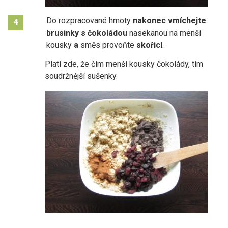
Do rozpracované hmoty
nakonec vmíchejte
4
brusinky s čokoládou
nasekanou na menší
kousky
a
směs provoňte
skořicí
.
Platí zde, že čím menší kousky čokolády, tím
soudržnější sušenky.