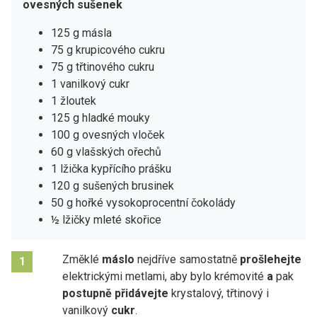
ovesných sušenek
125 g másla
75 g krupicového cukru
75 g třtinového cukru
1 vanilkový cukr
1 žloutek
125 g hladké mouky
100 g ovesných vloček
60 g vlašských ořechů
1 lžička kypřícího prášku
120 g sušených brusinek
50 g hořké vysokoprocentní čokolády
½ lžičky mleté skořice
Změklé
máslo
nejdříve samostatně
prošlehejte
1
elektrickými metlami, aby bylo krémovité
a
pak
postupně přidávejte
krystalový, třtinový i
vanilkový
cukr
.