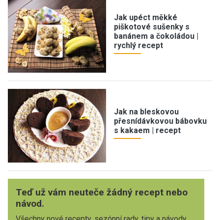
Jak upéct měkké
piškotové sušenky s
banánem a čokoládou |
rychlý recept
Jak na bleskovou
přesnídávkovou bábovku
s kakaem | recept
Teď už vám neuteče žádný recept nebo
návod.
Všechny nové recepty, sezónní rady, tipy a návody