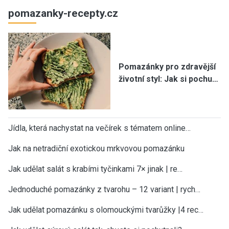
pomazanky-recepty.cz
Pomazánky pro zdravější
životní styl: Jak si pochu…
Jídla, která nachystat na večírek s tématem online…
Jak na netradiční exotickou mrkvovou pomazánku
Jak udělat salát s krabími tyčinkami 7× jinak | re…
Jednoduché pomazánky z tvarohu – 12 variant | rych…
Jak udělat pomazánku s olomouckými tvarůžky |4 rec…