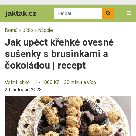
Domů
»
Jídlo a Nápoje
Jak upéct křehké ovesné
sušenky s brusinkami a
čokoládou | recept
Velmi lehké
1 - 1000 Kč
30 minut a více
29. listopad 2023