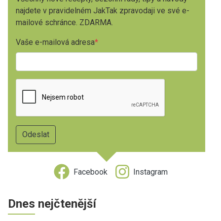
najdete v pravidelném JakTak zpravodaji ve své e-
mailové schránce. ZDARMA.
Vaše e-mailová adresa
Facebook
Instagram
Dnes nejčtenější