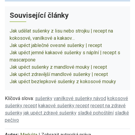
Související články
Jak udělat sušenky z lisu nebo strojku | recept na
kokosové, vanilkové a kakaov…
Jak upéct jablečné ovesné sušenky | recept
Jak upéct jemné kakaové sušenky s náplní | recept s
mascarpone
Jak upéct sušenky z mandlové mouky | recept
Jak upéct zdravější mandlové sušenky | recept
Jak upéct bezlepkové sušenky z kokosové mouky
Klíčová slova:
sušenky
vanilkové sušenky návod
kokosové
sušenky recept
kakaové sušenky recept
recept na zdravé
sušenky
jak upéct zdravé sušenky
sladké pohoštění
sladké
pečivo
Autor:
Markéta
|
Zobrazit autorská práva