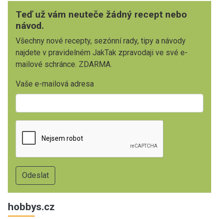
Teď už vám neuteče žádný recept nebo
návod.
Všechny nové recepty, sezónní rady, tipy a návody
najdete v pravidelném JakTak zpravodaji ve své e-
mailové schránce. ZDARMA.
Vaše e-mailová adresa
hobbys.cz