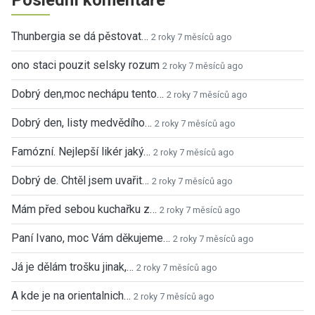
Thunbergia se dá pěstovat…
2 roky 7 měsíců ago
ono staci pouzit selsky rozum
2 roky 7 měsíců ago
Dobrý den,moc nechápu tento…
2 roky 7 měsíců ago
Dobrý den, listy medvědího…
2 roky 7 měsíců ago
Famózní. Nejlepší likér jaký…
2 roky 7 měsíců ago
Dobrý de. Chtěl jsem uvařit…
2 roky 7 měsíců ago
Mám před sebou kuchařku z…
2 roky 7 měsíců ago
Paní Ivano, moc Vám děkujeme…
2 roky 7 měsíců ago
Já je dělám trošku jinak,…
2 roky 7 měsíců ago
A kde je na orientalnich…
2 roky 7 měsíců ago