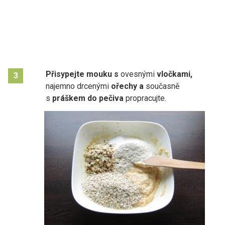
Přisypejte mouku s
ovesnými
vločkami,
3
najemno drcenými
ořechy a
současně
s
práškem do pečiva
propracujte.