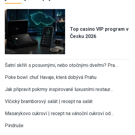
Top casino VIP program v
Česku 2026
Šatní skříň s posuvnými, nebo otočnými dveřmi? Pra…
Poke bowl: chuť Havaje, která dobývá Prahu
Jak připravit pokrmy inspirované luxusními restaur…
Vlčický bramborový salát | recept na salát
Masarykovo cukroví | recept na vánoční cukroví od…
Pindruše