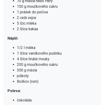
70 g másla nebo Hery
150 g moučkového cukru
1 prášek do pečiva
2 celá vejce
5 lžic mléka
2 lžíce kakaa
Náplň:
1/2 l mléka
1 lžíce vanilkového pudinku
4 lžíce hrubé mouky
200 g moučkového cukru
300 g másla
piškoty
Božkov (rum)
Poleva:
čokoláda