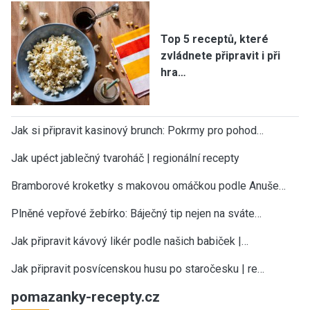
Top 5 receptů, které
zvládnete připravit i při
hra…
Jak si připravit kasinový brunch: Pokrmy pro pohod…
Jak upéct jablečný tvaroháč | regionální recepty
Bramborové kroketky s makovou omáčkou podle Anuše…
Plněné vepřové žebírko: Báječný tip nejen na sváte…
Jak připravit kávový likér podle našich babiček |…
Jak připravit posvícenskou husu po staročesku | re…
pomazanky-recepty.cz