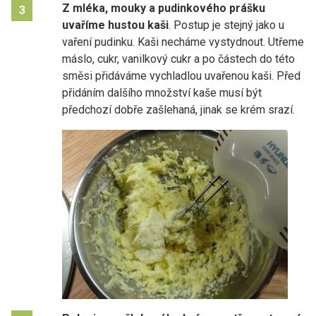
Z mléka, mouky a pudinkového prášku
3
uvaříme hustou kaši
. Postup je stejný jako u
vaření pudinku. Kaši necháme vystydnout. Utřeme
máslo, cukr, vanilkový cukr a po částech do této
směsi přidáváme vychladlou uvařenou kaši. Před
přidáním dalšího množství kaše musí být
předchozí dobře zašlehaná, jinak se krém srazí.