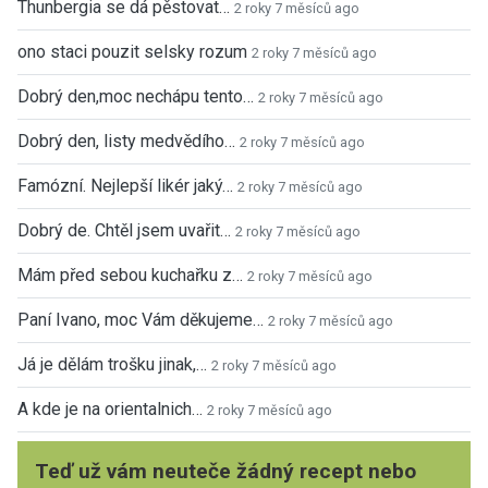
Thunbergia se dá pěstovat…
2 roky 7 měsíců ago
ono staci pouzit selsky rozum
2 roky 7 měsíců ago
Dobrý den,moc nechápu tento…
2 roky 7 měsíců ago
Dobrý den, listy medvědího…
2 roky 7 měsíců ago
Famózní. Nejlepší likér jaký…
2 roky 7 měsíců ago
Dobrý de. Chtěl jsem uvařit…
2 roky 7 měsíců ago
Mám před sebou kuchařku z…
2 roky 7 měsíců ago
Paní Ivano, moc Vám děkujeme…
2 roky 7 měsíců ago
Já je dělám trošku jinak,…
2 roky 7 měsíců ago
A kde je na orientalnich…
2 roky 7 měsíců ago
Teď už vám neuteče žádný recept nebo