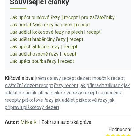
Související články
Jak upéct punčové řezy | recept i pro začátečníky
Jak udělat Míša řezy na plech | recept
Jak udělat kokosové řezy na plech | recept
Jak udělat hraběnčiny řezy | recept
Jak upéct jablečné řezy | recept
Jak udělat ovocné řezy | recept
Jak upéct bouřka řezy | recept
Klíčová slova:
krém
oslavy
recept dezert
moučník recept
sváteční dezert recept
řezy recept
jak připravit zákusek
jak
udělat moučník
jak na piškotové řezy
recept na moučník
recepty piškotové řezy
jak udělat piškotové řezy
jak
připravit piškotový dezert
Autor:
Mirka K.
|
Zobrazit autorská práva
Hodnocení