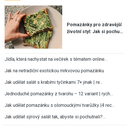
Pomazánky pro zdravější
životní styl: Jak si pochu…
Jídla, která nachystat na večírek s tématem online…
Jak na netradiční exotickou mrkvovou pomazánku
Jak udělat salát s krabími tyčinkami 7× jinak | re…
Jednoduché pomazánky z tvarohu – 12 variant | rych…
Jak udělat pomazánku s olomouckými tvarůžky |4 rec…
Jak udělat sýrový salát tak, abyste si pochutnali?…