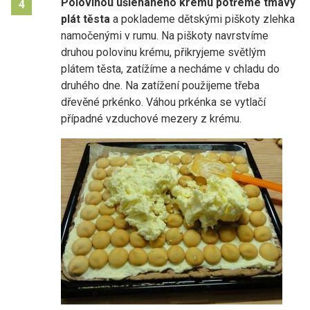
Polovinou ušlehaného krému potřeme tmavý
4
plát těsta
a poklademe dětskými piškoty zlehka
namočenými v rumu. Na piškoty navrstvíme
druhou polovinu krému, přikryjeme světlým
plátem těsta, zatížíme a necháme v chladu do
druhého dne. Na zatížení použijeme třeba
dřevěné prkénko. Váhou prkénka se vytlačí
případné vzduchové mezery z krému.