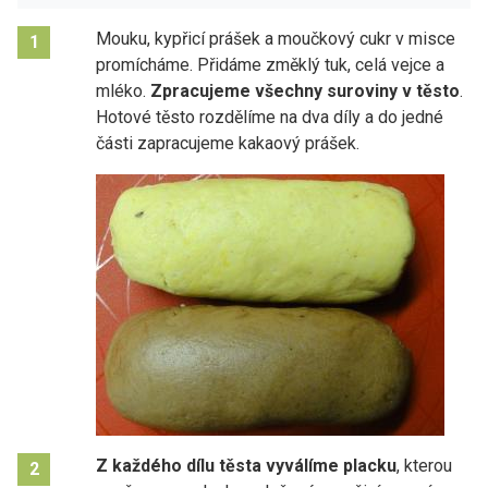
Mouku, kypřicí prášek a moučkový cukr v misce
1
promícháme. Přidáme změklý tuk, celá vejce a
mléko.
Zpracujeme všechny suroviny v těsto
.
Hotové těsto rozdělíme na dva díly a do jedné
části zapracujeme kakaový prášek.
Z každého dílu těsta vyválíme placku
, kterou
2