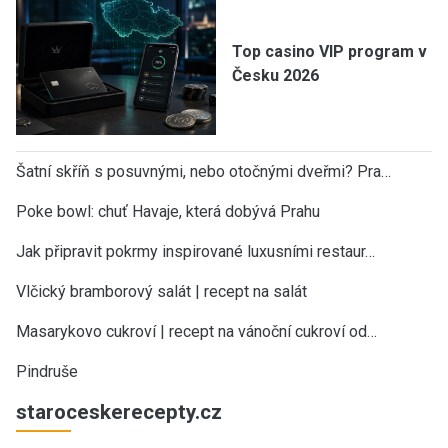
Top casino VIP program v
Česku 2026
Šatní skříň s posuvnými, nebo otočnými dveřmi? Pra…
Poke bowl: chuť Havaje, která dobývá Prahu
Jak připravit pokrmy inspirované luxusními restaur…
Vlčický bramborový salát | recept na salát
Masarykovo cukroví | recept na vánoční cukroví od…
Pindruše
staroceskerecepty.cz