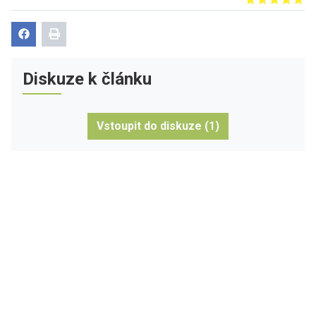
Give it 1/5
Give it 2/5
Give it 3/5
Give it 4/5
Give it 5/5
Diskuze k článku
Vstoupit do diskuze (1)