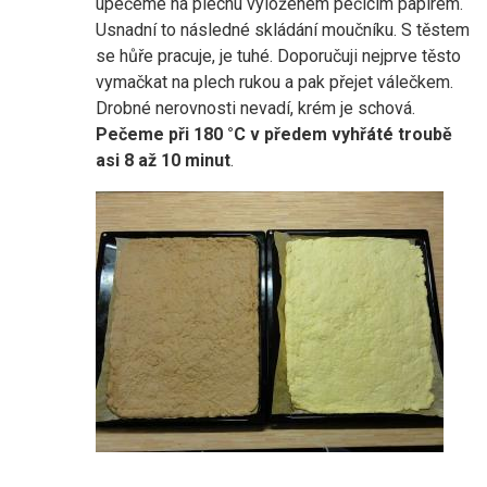
upečeme na plechu vyloženém pečicím papírem.
Usnadní to následné skládání moučníku. S těstem
se hůře pracuje, je tuhé. Doporučuji nejprve těsto
vymačkat na plech rukou a pak přejet válečkem.
Drobné nerovnosti nevadí, krém je schová.
Pečeme při 180 °C v předem vyhřáté troubě
asi 8 až 10 minut
.