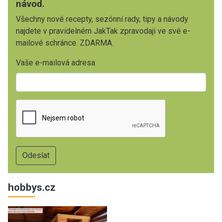
návod.
Všechny nové recepty, sezónní rady, tipy a návody
najdete v pravidelném JakTak zpravodaji ve své e-
mailové schránce. ZDARMA.
Vaše e-mailová adresa
hobbys.cz