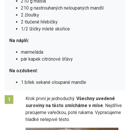
210 g másla
210 g nastrouhaných neloupaných mandlí
2 žloutky
2 tlučené hřebíčky
1/2 lžičky mleté skořice
Na náplň:
marmeláda
pár kapek citrónové šťávy
Na ozdobení:
1 bílek sekané oloupané mandle
Krok první je jednoduchý.
Všechny uvedené
1
suroviny na těsto smícháme v míse
. Nejdříve
pracujeme vařečkou, poté rukama. Vypracujeme
hladké nelepivé těsto.