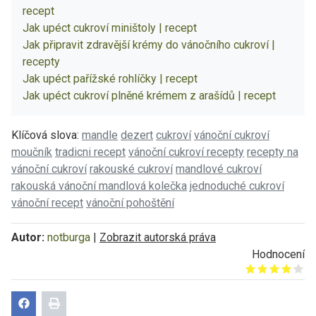
recept
Jak upéct cukroví miništoly | recept
Jak připravit zdravější krémy do vánočního cukroví |
recepty
Jak upéct pařížské rohlíčky | recept
Jak upéct cukroví plněné krémem z arašídů | recept
Klíčová slova:
mandle
dezert
cukroví
vánoční cukroví
moučník
tradicni recept
vánoční cukroví recepty
recepty na
vánoční cukroví
rakouské cukroví
mandlové cukroví
rakouská vánoční mandlová kolečka
jednoduché cukroví
vánoční recept
vánoční pohoštění
Autor:
notburga
|
Zobrazit autorská práva
Hodnocení
Give it 1/5
Give it 2/5
Give it 3/5
Give it 4/5
Give it 5/5