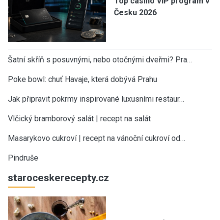
Top casino VIP program v
Česku 2026
Šatní skříň s posuvnými, nebo otočnými dveřmi? Pra…
Poke bowl: chuť Havaje, která dobývá Prahu
Jak připravit pokrmy inspirované luxusními restaur…
Vlčický bramborový salát | recept na salát
Masarykovo cukroví | recept na vánoční cukroví od…
Pindruše
staroceskerecepty.cz