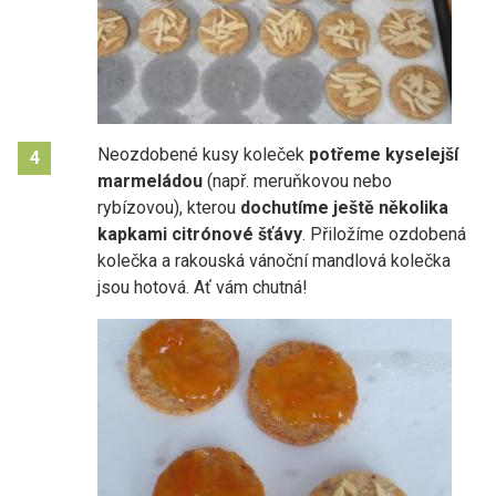
Neozdobené kusy koleček
potřeme kyselejší
4
marmeládou
(např. meruňkovou nebo
rybízovou), kterou
dochutíme ještě několika
kapkami citrónové šťávy
. Přiložíme ozdobená
kolečka a rakouská vánoční mandlová kolečka
jsou hotová. Ať vám chutná!