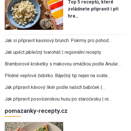
Top 5 receptů, které
zvládnete připravit i při
hra…
Jak si připravit kasinový brunch: Pokrmy pro pohod…
Jak upéct jablečný tvaroháč | regionální recepty
Bramborové kroketky s makovou omáčkou podle Anuše…
Plněné vepřové žebírko: Báječný tip nejen na sváte…
Jak připravit kávový likér podle našich babiček |…
Jak připravit posvícenskou husu po staročesku | re…
pomazanky-recepty.cz