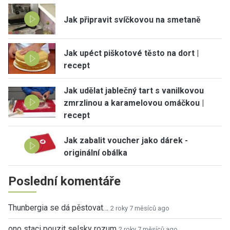
Jak připravit svíčkovou na smetaně
Jak upéct piškotové těsto na dort |
recept
Jak udělat jablečný tart s vanilkovou
zmrzlinou a karamelovou omáčkou |
recept
Jak zabalit voucher jako dárek -
originální obálka
Poslední komentáře
Thunbergia se dá pěstovat…
2 roky 7 měsíců ago
ono staci pouzit selsky rozum
2 roky 7 měsíců ago