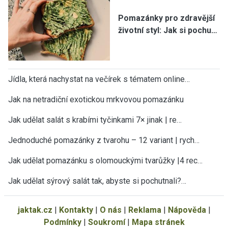
Pomazánky pro zdravější
životní styl: Jak si pochu…
Jídla, která nachystat na večírek s tématem online…
Jak na netradiční exotickou mrkvovou pomazánku
Jak udělat salát s krabími tyčinkami 7× jinak | re…
Jednoduché pomazánky z tvarohu – 12 variant | rych…
Jak udělat pomazánku s olomouckými tvarůžky |4 rec…
Jak udělat sýrový salát tak, abyste si pochutnali?…
jaktak.cz
|
Kontakty
|
O nás
|
Reklama
|
Nápověda
|
Podmínky
|
Soukromí
|
Mapa stránek