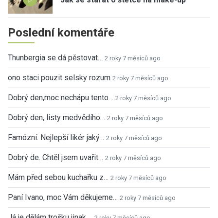
Poslední komentáře
Thunbergia se dá pěstovat…
2 roky 7 měsíců ago
ono staci pouzit selsky rozum
2 roky 7 měsíců ago
Dobrý den,moc nechápu tento…
2 roky 7 měsíců ago
Dobrý den, listy medvědího…
2 roky 7 měsíců ago
Famózní. Nejlepší likér jaký…
2 roky 7 měsíců ago
Dobrý de. Chtěl jsem uvařit…
2 roky 7 měsíců ago
Mám před sebou kuchařku z…
2 roky 7 měsíců ago
Paní Ivano, moc Vám děkujeme…
2 roky 7 měsíců ago
Já je dělám trošku jinak,…
2 roky 7 měsíců ago