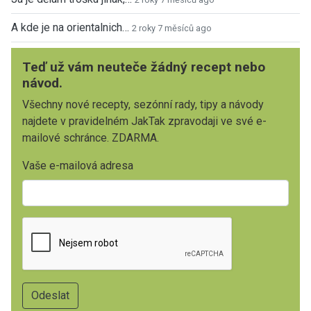
A kde je na orientalnich…
2 roky 7 měsíců ago
Teď už vám neuteče žádný recept nebo
návod.
Všechny nové recepty, sezónní rady, tipy a návody
najdete v pravidelném JakTak zpravodaji ve své e-
mailové schránce. ZDARMA.
Vaše e-mailová adresa