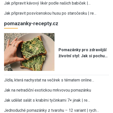
Jak připravit kávový likér podle našich babiček |…
Jak připravit posvícenskou husu po staročesku | re…
pomazanky-recepty.cz
Pomazánky pro zdravější
životní styl: Jak si pochu…
Jídla, která nachystat na večírek s tématem online…
Jak na netradiční exotickou mrkvovou pomazánku
Jak udělat salát s krabími tyčinkami 7× jinak | re…
Jednoduché pomazánky z tvarohu – 12 variant | rych…