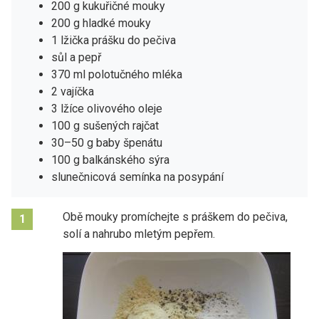
200 g kukuřičné mouky
200 g hladké mouky
1 lžička prášku do pečiva
sůl a pepř
370 ml polotučného mléka
2 vajíčka
3 lžíce olivového oleje
100 g sušených rajčat
30–50 g baby špenátu
100 g balkánského sýra
slunečnicová semínka na posypání
Obě mouky promíchejte s práškem do pečiva,
1
solí a nahrubo mletým pepřem.