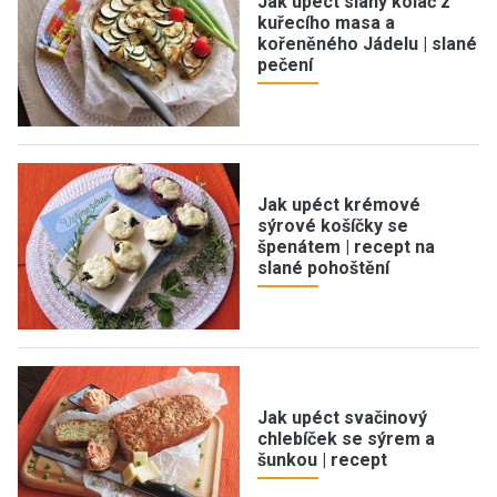
Jak upéct slaný koláč z
kuřecího masa a
kořeněného Jádelu | slané
pečení
Jak upéct krémové
sýrové košíčky se
špenátem | recept na
slané pohoštění
Jak upéct svačinový
chlebíček se sýrem a
šunkou | recept