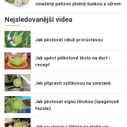
smažený patizon plněný šunkou a sýrem
Nejsledovanější videa
Jak pěstovat cibuli prorůstavou
Jak upéct piškotové těsto na dort |
recept
Jak připravit svíčkovou na smetaně
Jak pěstovat vignu čínskou (špagetové
fazole)
Jak se starat o štětce na make-up