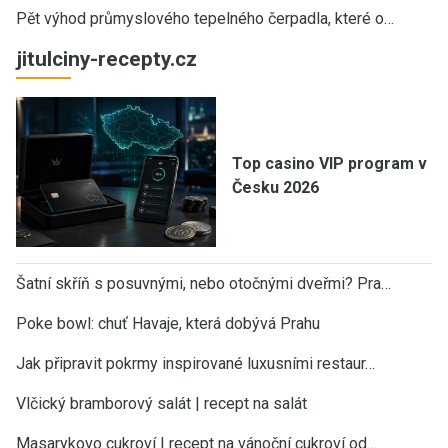
Pět výhod průmyslového tepelného čerpadla, které o…
jitulciny-recepty.cz
Top casino VIP program v
Česku 2026
Šatní skříň s posuvnými, nebo otočnými dveřmi? Pra…
Poke bowl: chuť Havaje, která dobývá Prahu
Jak připravit pokrmy inspirované luxusními restaur…
Vlčický bramborový salát | recept na salát
Masarykovo cukroví | recept na vánoční cukroví od…