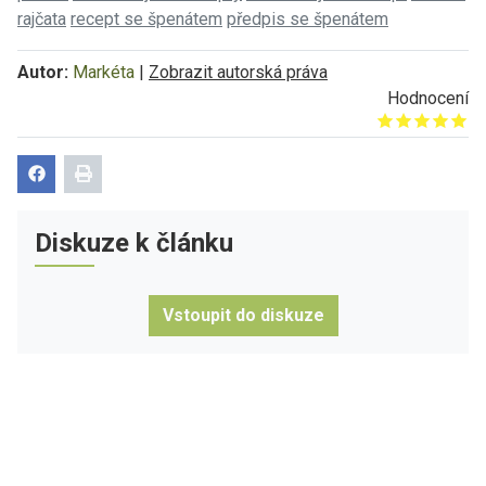
rajčata
recept se špenátem
předpis se špenátem
Autor:
Markéta
|
Zobrazit autorská práva
Hodnocení
Give it 1/5
Give it 2/5
Give it 3/5
Give it 4/5
Give it 5/5
Diskuze k článku
Vstoupit do diskuze