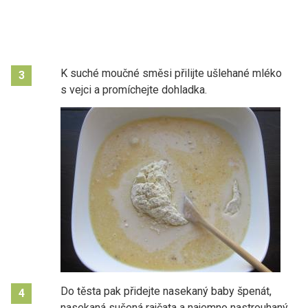
K suché moučné směsi přilijte ušlehané mléko
3
s vejci a promíchejte dohladka.
Do těsta pak přidejte nasekaný baby špenát,
4
nasekaná sušená rajčata a najemno nastrouhaný