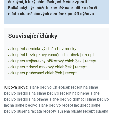
černými, který chlebíček ještě více zpestří.
Balkánský sýr můžete rovněž nahradit kozím či
místo slunečnicových semínek použít dýňová
.
Související články
Jak upéct semínkový chléb bez mouky
Jak upéct bezlepkový vánoční chlebíček | recept
Jak upéct trojbarevný piškotový chlebíček | recept
Jak upéct zdravý mrkvový chlebíček | recept
Jak upéct pruhovaný chlebíček | recept
Klíčová slova:
slané pečivo
Chlebíček
recept na slané
pečivo
předpis na slané pečivo
recept na plněné slané
pečivo
předpis na plněné slané pečivo
domácí slané pečivo
jak na slané pečivo
slané pečivo recept
jak upéct slané
pečivo
sušená rajčata recepty
sušená rajčata recept
sušená