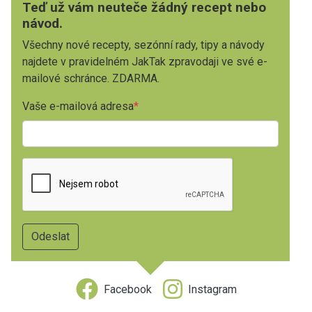
Teď už vám neuteče žádný recept nebo
návod.
Všechny nové recepty, sezónní rady, tipy a návody
najdete v pravidelném JakTak zpravodaji ve své e-
mailové schránce. ZDARMA.
Vaše e-mailová adresa
Facebook
Instagram