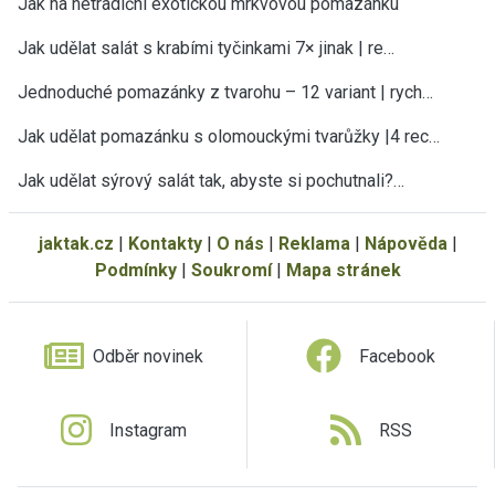
Jak na netradiční exotickou mrkvovou pomazánku
Jak udělat salát s krabími tyčinkami 7× jinak | re…
Jednoduché pomazánky z tvarohu – 12 variant | rych…
Jak udělat pomazánku s olomouckými tvarůžky |4 rec…
Jak udělat sýrový salát tak, abyste si pochutnali?…
jaktak.cz
|
Kontakty
|
O nás
|
Reklama
|
Nápověda
|
Podmínky
|
Soukromí
|
Mapa stránek
Odběr novinek
Facebook
Instagram
RSS