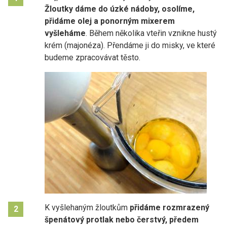
Žloutky dáme do úzké nádoby, osolíme,
přidáme olej a ponorným mixerem
vyšleháme
. Během několika vteřin vznikne hustý
krém (majonéza). Přendáme ji do misky, ve které
budeme zpracovávat těsto.
K vyšlehaným žloutkům
přidáme rozmrazený
2
špenátový protlak
nebo čerstvý, předem