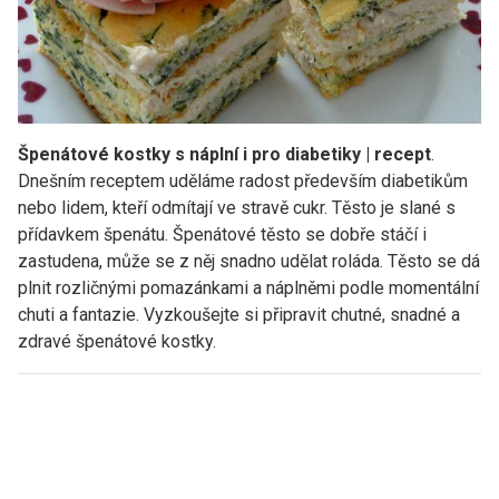
Špenátové kostky s náplní i pro diabetiky | recept
.
Dnešním receptem uděláme radost především diabetikům
nebo lidem, kteří odmítají ve stravě cukr. Těsto je slané s
přídavkem špenátu. Špenátové těsto se dobře stáčí i
zastudena, může se z něj snadno udělat roláda. Těsto se dá
plnit rozličnými pomazánkami a náplněmi podle momentální
chuti a fantazie. Vyzkoušejte si připravit chutné, snadné a
zdravé špenátové kostky.