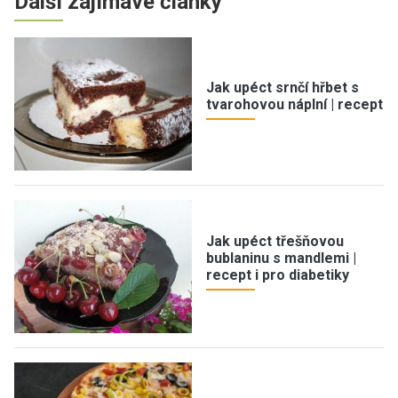
Další zajímavé články
Jak upéct srnčí hřbet s
tvarohovou náplní | recept
Jak upéct třešňovou
bublaninu s mandlemi |
recept i pro diabetiky