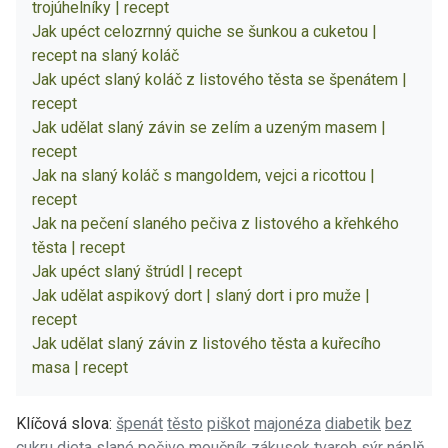
trojúhelníky | recept
Jak upéct celozrnný quiche se šunkou a cuketou |
recept na slaný koláč
Jak upéct slaný koláč z listového těsta se špenátem |
recept
Jak udělat slaný závin se zelím a uzeným masem |
recept
Jak na slaný koláč s mangoldem, vejci a ricottou |
recept
Jak na pečení slaného pečiva z listového a křehkého
těsta | recept
Jak upéct slaný štrúdl | recept
Jak udělat aspikový dort | slaný dort i pro muže |
recept
Jak udělat slaný závin z listového těsta a kuřecího
masa | recept
Klíčová slova:
špenát
těsto
piškot
majonéza
diabetik
bez
cukru
dieta
slané
pečivo
moučník
zákusek
tvaroh
sýr
náplň