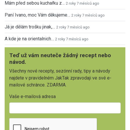
Mám před sebou kuchařku z…
2 roky 7 měsíců ago
Paní Ivano, moc Vám děkujeme…
2 roky 7 měsíců ago
Já je dělám trošku jinak,…
2 roky 7 měsíců ago
A kde je na orientalnich…
2 roky 7 měsíců ago
Teď už vám neuteče žádný recept nebo
návod.
Všechny nové recepty, sezónní rady, tipy a návody
najdete v pravidelném JakTak zpravodaji ve své e-
mailové schránce. ZDARMA.
Vaše e-mailová adresa