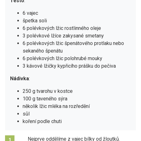
Těsto
:
6 vajec
špetka soli
6 polévkových lžic rostlinného oleje
3 polévkové lžíce zakysané smetany
6 polévkových lžic špenátového protlaku nebo
sekaného špenátu
6 polévkových lžic polohrubé mouky
3 kávové lžičky kypřicího prášku do pečiva
Nádivka
:
250 g tvarohu v kostce
100 g taveného sýra
několik lžic mléka na rozředění
sůl
koření podle chuti
Nejprve oddělíme z vajec bílky od žloutků.
1