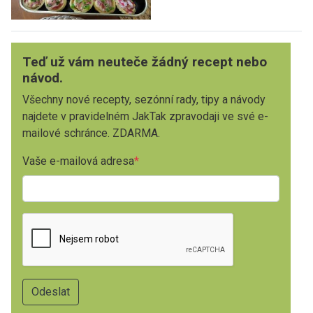
Teď už vám neuteče žádný recept nebo
návod.
Všechny nové recepty, sezónní rady, tipy a návody
najdete v pravidelném JakTak zpravodaji ve své e-
mailové schránce. ZDARMA.
Vaše e-mailová adresa