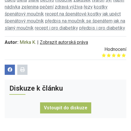
nádivka
zelenina
pečení
zdravá výživa
řezy
kostky
špenátový moučník
recept na špenátové kostky
jak upéct
špenátový moučník
předpis na moučník se špenátem
jak na
slaný moučník
recept i pro diabetiky
předpis i pro diabetiky
Autor:
Mirka K.
|
Zobrazit autorská práva
Hodnocení
Give it 1/5
Give it 2/5
Give it 3/5
Give it 4/5
Give it 5/5
Diskuze k článku
Vstoupit do diskuze