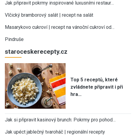
Jak připravit pokrmy inspirované luxusními restaur…
Vlčický bramborový salát | recept na salát
Masarykovo cukroví | recept na vánoční cukroví od…
Pindruše
staroceskerecepty.cz
Top 5 receptů, které
zvládnete připravit i při
hra…
Jak si připravit kasinový brunch: Pokrmy pro pohod…
Jak upéct jablečný tvaroháč | regionální recepty