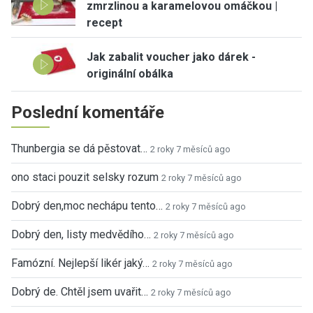
zmrzlinou a karamelovou omáčkou |
recept
Jak zabalit voucher jako dárek -
originální obálka
Poslední komentáře
Thunbergia se dá pěstovat…
2 roky 7 měsíců ago
ono staci pouzit selsky rozum
2 roky 7 měsíců ago
Dobrý den,moc nechápu tento…
2 roky 7 měsíců ago
Dobrý den, listy medvědího…
2 roky 7 měsíců ago
Famózní. Nejlepší likér jaký…
2 roky 7 měsíců ago
Dobrý de. Chtěl jsem uvařit…
2 roky 7 měsíců ago