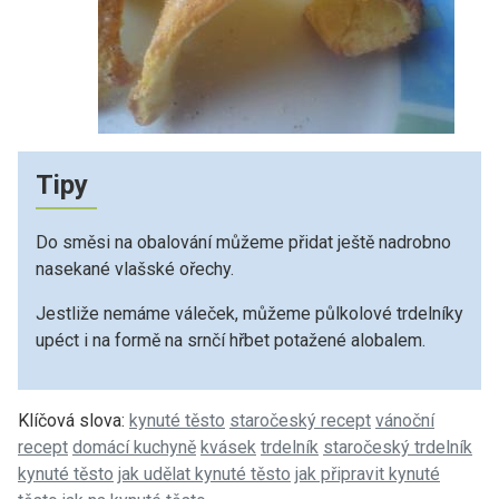
Tipy
Do směsi na obalování můžeme přidat ještě nadrobno
nasekané vlašské ořechy.
Jestliže nemáme váleček, můžeme půlkolové trdelníky
upéct i na formě na srnčí hřbet potažené alobalem.
Klíčová slova:
kynuté těsto
staročeský recept
vánoční
recept
domácí kuchyně
kvásek
trdelník
staročeský trdelník
kynuté těsto
jak udělat kynuté těsto
jak připravit kynuté