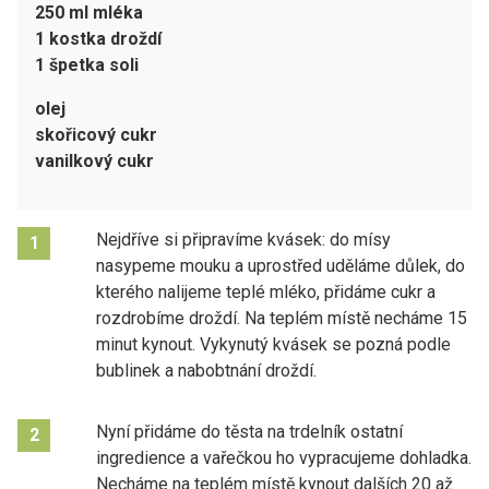
250 ml mléka
1 kostka droždí
1 špetka soli
olej
skořicový cukr
vanilkový cukr
Nejdříve si připravíme kvásek: do mísy
1
nasypeme mouku a uprostřed uděláme důlek, do
kterého nalijeme teplé mléko, přidáme cukr a
rozdrobíme droždí. Na teplém místě necháme 15
minut kynout. Vykynutý kvásek se pozná podle
bublinek a nabobtnání droždí.
Nyní přidáme do těsta na trdelník ostatní
2
ingredience a vařečkou ho vypracujeme dohladka.
Necháme na teplém místě kynout dalších 20 až