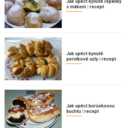
Jak upéct kynuté řepánky
s mákem | recept
Jak upéct kynuté
perníkové uzly | recept
Jak upéct borůvkovou
buchtu | recept