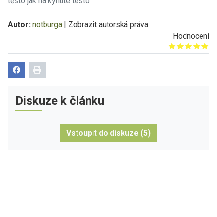
těsto
jak na kynuté těsto
Autor:
notburga
|
Zobrazit autorská práva
Hodnocení
Give it 1/5
Give it 2/5
Give it 3/5
Give it 4/5
Give it 5/5
Diskuze k článku
Vstoupit do diskuze (5)