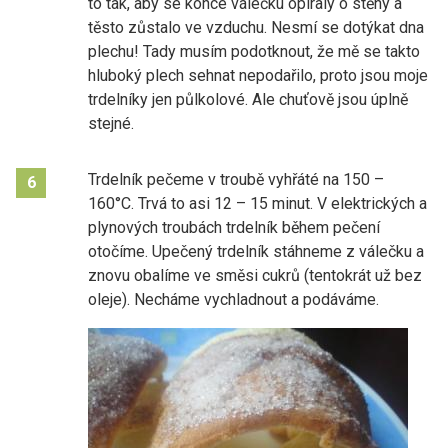
to tak, aby se konce válečku opíraly o stěny a
těsto zůstalo ve vzduchu. Nesmí se dotýkat dna
plechu! Tady musím podotknout, že mě se takto
hluboký plech sehnat nepodařilo, proto jsou moje
trdelníky jen půlkolové. Ale chuťově jsou úplně
stejné.
Trdelník pečeme v troubě vyhřáté na 150 –
6
160°C. Trvá to asi 12 – 15 minut. V elektrických a
plynových troubách trdelník během pečení
otočíme. Upečený trdelník stáhneme z válečku a
znovu obalíme ve směsi cukrů (tentokrát už bez
oleje). Necháme vychladnout a podáváme.