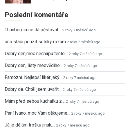
Poslední komentáře
Thunbergia se dá pěstovat…
2 roky 7 měsíců ago
ono staci pouzit selsky rozum
2 roky 7 měsíců ago
Dobrý den,moc nechápu tento…
2 roky 7 měsíců ago
Dobrý den, listy medvědího…
2 roky 7 měsíců ago
Famózní. Nejlepší likér jaký…
2 roky 7 měsíců ago
Dobrý de. Chtěl jsem uvařit…
2 roky 7 měsíců ago
Mám před sebou kuchařku z…
2 roky 7 měsíců ago
Paní Ivano, moc Vám děkujeme…
2 roky 7 měsíců ago
Já je dělám trošku jinak,…
2 roky 7 měsíců ago