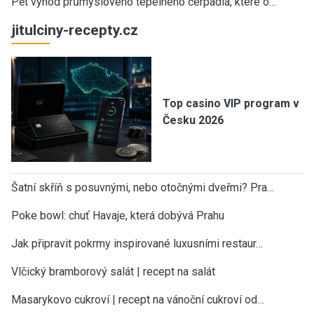
Pět výhod průmyslového tepelného čerpadla, které o…
jitulciny-recepty.cz
Top casino VIP program v
Česku 2026
Šatní skříň s posuvnými, nebo otočnými dveřmi? Pra…
Poke bowl: chuť Havaje, která dobývá Prahu
Jak připravit pokrmy inspirované luxusními restaur…
Vlčický bramborový salát | recept na salát
Masarykovo cukroví | recept na vánoční cukroví od…