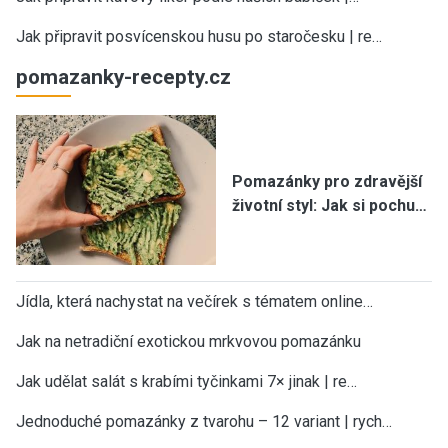
Jak připravit posvícenskou husu po staročesku | re…
pomazanky-recepty.cz
Pomazánky pro zdravější
životní styl: Jak si pochu…
Jídla, která nachystat na večírek s tématem online…
Jak na netradiční exotickou mrkvovou pomazánku
Jak udělat salát s krabími tyčinkami 7× jinak | re…
Jednoduché pomazánky z tvarohu – 12 variant | rych…