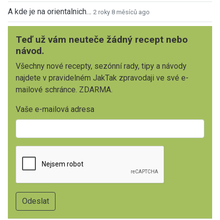
A kde je na orientalnich…
2 roky 8 měsíců ago
Teď už vám neuteče žádný recept nebo
návod.
Všechny nové recepty, sezónní rady, tipy a návody
najdete v pravidelném JakTak zpravodaji ve své e-
mailové schránce. ZDARMA.
Vaše e-mailová adresa