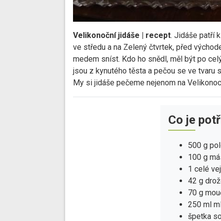
Velikonoční jidáše | recept
. Jidáše patří
ve středu a na Zelený čtvrtek, před výcho
medem sníst. Kdo ho snědl, měl být po celý
jsou z kynutého těsta a pečou se ve tvaru s
My si jidáše pečeme nejenom na Velikonoce
Co je pot
500 g po
100 g má
1 celé ve
42 g drož
70 g mou
250 ml m
špetka so