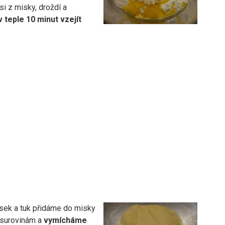
i z misky, droždí a
teple 10 minut vzejít
sek a tuk přidáme do misky
 surovinám a
vymícháme