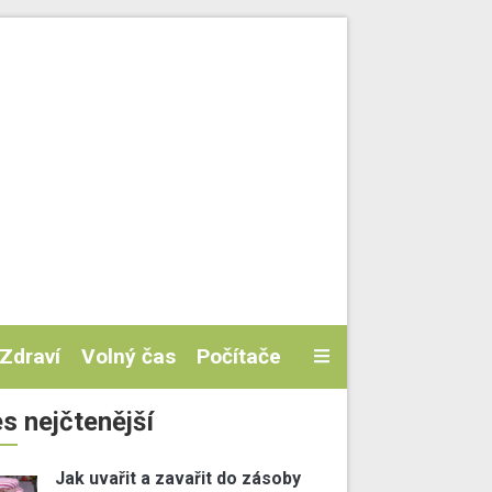
Zdraví
Volný čas
Počítače
s nejčtenější
Jak uvařit a zavařit do zásoby