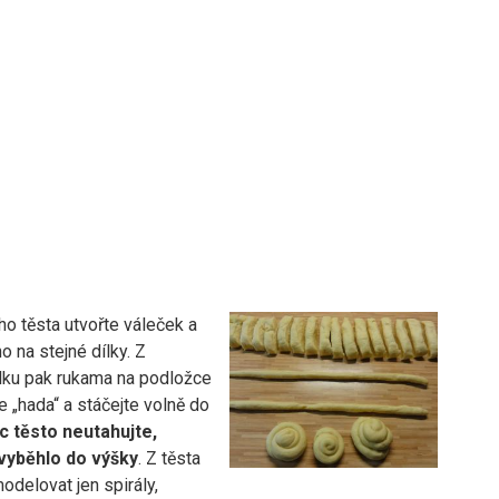
o těsta utvořte váleček a
ho na stejné dílky. Z
lku pak rukama na podložce
 „hada“ a stáčejte volně do
 těsto neutahujte,
vyběhlo do výšky
. Z těsta
delovat jen spirály,