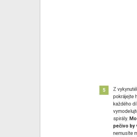
Z vykynutéh
5
pokrájejte 
každého dí
vymodelujte
spirály.
Moc
pečivo by 
nemusíte mo