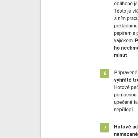
oblíbené jso
Těsto je vl
s ním pracu
pokládáme 
papírem a 
vajíčkem.
P
ho nechme
minut
.
Připravené
6
vyhřáté tr
Hotové peč
pomocnou šp
upečené tak
nepřilepí. .
Hotové jid
7
namazané