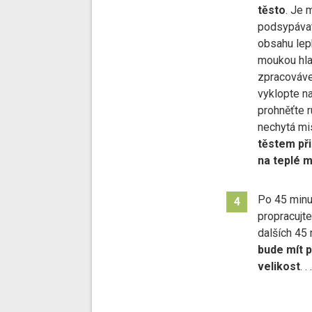
těsto
. Je 
podsypávat
obsahu lep
moukou hla
zpracováve
vyklopte na
prohněťte 
nechytá mi
těstem při
na teplé m
Po 45 minu
4
propracujte
dalších 45 
bude mít p
velikost
. . .