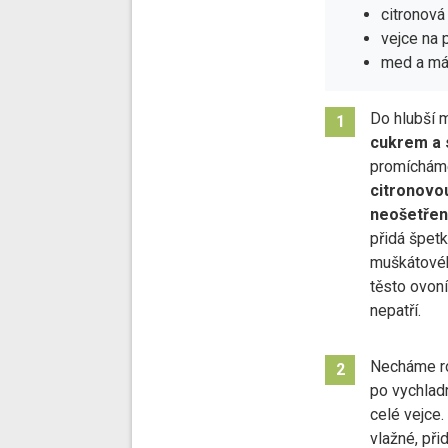
citronová
vejce na 
med a má
Do hlubší 
1
cukrem a 
promíchám
citronovo
neošetřen
přidá špet
muškátovéh
těsto ovoní
nepatří.
Necháme ro
2
po vychlad
celé vejce
vlažné, př