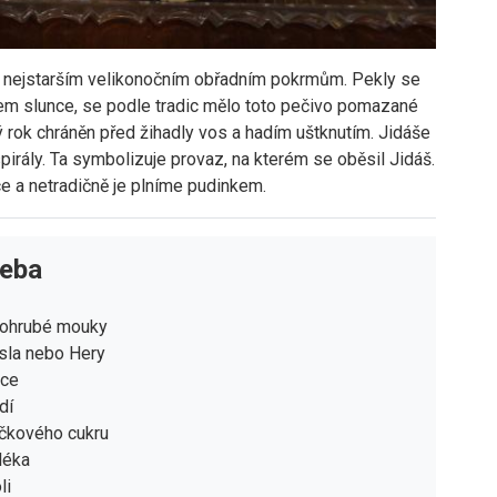
 k nejstarším velikonočním obřadním pokrmům. Pekly se
dem slunce, se podle tradic mělo toto pečivo pomazané
 rok chráněn před žihadly vos a hadím uštknutím. Jidáše
pirály. Ta symbolizuje provaz, na kterém se oběsil Jidáš.
 a netradičně je plníme pudinkem.
řeba
lohrubé mouky
sla nebo Hery
jce
dí
čkového cukru
léka
li