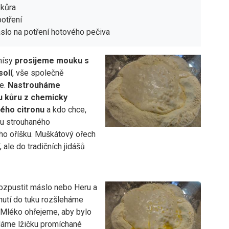
 kůra
potření
slo na potření hotového pečiva
mísy
prosijeme mouku s
solí
, vše společně
e.
Nastrouháme
u kůru z chemicky
ého citronu
a kdo chce,
ku strouhaného
o oříšku. Muškátový ořech
, ale do tradičních jidášů
zpustit máslo nebo Heru a
nutí do tuku rozšleháme
. Mléko ohřejeme, aby bylo
idáme lžičku promíchané