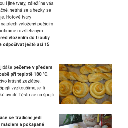
u i jiné tvary, záleží na vás.
áčné, netrhá se a hezky se
je. Hotové tvary
na plech vyložený pečicím
potíráme rozšlehaným
řed vložením do trouby
 odpočívat ještě asi 15
 jidáše
pečeme v předem
oubě při teplotě 180 °C
.
ivo krásně zezlátne,
ejlí vyzkoušíme, je-li
é uvnitř. Těsto se na špejli
áše se tradičně jedí
 máslem a pokapané