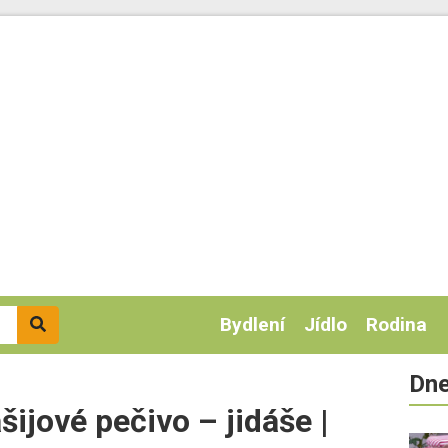
Bydlení
Jídlo
Rodina
Dne
šijové pečivo – jidáše |