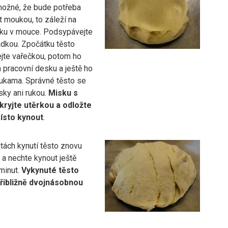
možné, že bude potřeba
 moukou, to záleží na
ku v mouce. Podsypávejte
dkou. Zpočátku těsto
jte vařečkou, potom ho
 pracovní desku a ještě ho
rukama. Správné těsto se
sky ani rukou.
Misku s
kryjte utěrkou a odložte
ísto kynout
.
tách kynutí těsto znovu
 a nechte kynout ještě
minut.
Vykynuté těsto
řibližně dvojnásobnou