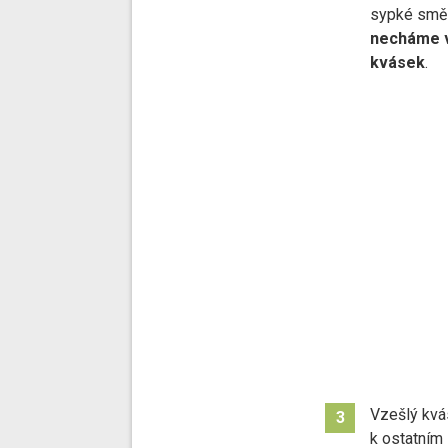
sypké směs
necháme v 
kvásek
.
Vzešlý kvá
3
k ostatním