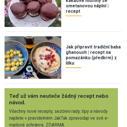
kakaové muffiny se
smetanovou náplní |
recept
Jak připravit tradiční baba
ghanoush | recept na
pomazánku (předkrm) z
lilku
Teď už vám neuteče žádný recept nebo
návod.
Všechny nové recepty, sezónní rady, tipy a návody
najdete v pravidelném JakTak zpravodaji ve své e-
mailové schránce. ZDARMA.