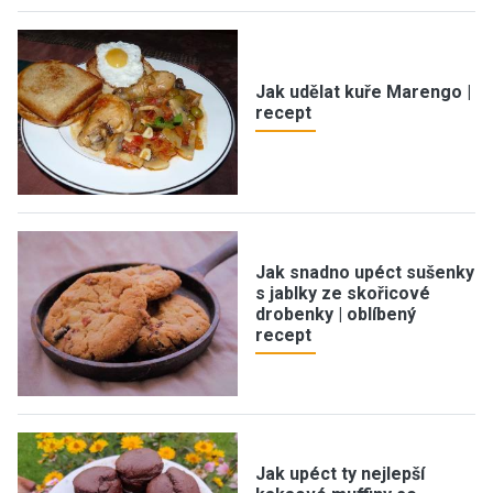
Jak udělat kuře Marengo |
recept
Jak snadno upéct sušenky
s jablky ze skořicové
drobenky | oblíbený
recept
Jak upéct ty nejlepší