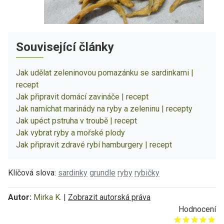
Související články
Jak udělat zeleninovou pomazánku se sardinkami |
recept
Jak připravit domácí zavináče | recept
Jak namíchat marinády na ryby a zeleninu | recepty
Jak upéct pstruha v troubě | recept
Jak vybrat ryby a mořské plody
Jak připravit zdravé rybí hamburgery | recept
Klíčová slova:
sardinky
grundle
ryby
rybičky
Autor:
Mirka K.
|
Zobrazit autorská práva
Hodnocení
Give it 1/5
Give it 2/5
Give it 3/5
Give it 4/5
Give it 5/5