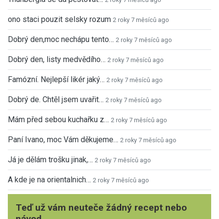
ono staci pouzit selsky rozum
2 roky 7 měsíců ago
Dobrý den,moc nechápu tento…
2 roky 7 měsíců ago
Dobrý den, listy medvědího…
2 roky 7 měsíců ago
Famózní. Nejlepší likér jaký…
2 roky 7 měsíců ago
Dobrý de. Chtěl jsem uvařit…
2 roky 7 měsíců ago
Mám před sebou kuchařku z…
2 roky 7 měsíců ago
Paní Ivano, moc Vám děkujeme…
2 roky 7 měsíců ago
Já je dělám trošku jinak,…
2 roky 7 měsíců ago
A kde je na orientalnich…
2 roky 7 měsíců ago
Teď už vám neuteče žádný recept nebo
návod.