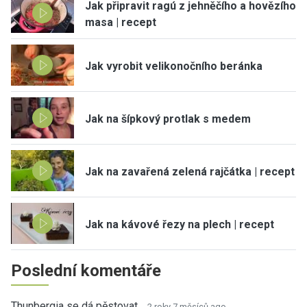
Jak připravit ragú z jehněčího a hovězího
masa | recept
Jak vyrobit velikonočního beránka
Jak na šípkový protlak s medem
Jak na zavařená zelená rajčátka | recept
Jak na kávové řezy na plech | recept
Poslední komentáře
Thunbergia se dá pěstovat…
2 roky 7 měsíců ago