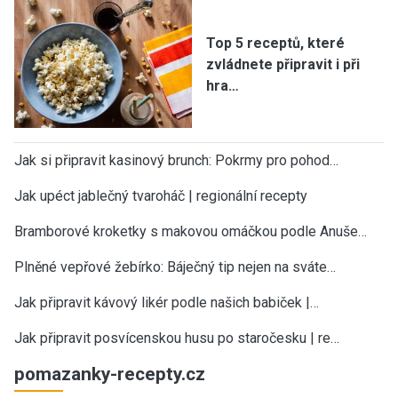
Top 5 receptů, které
zvládnete připravit i při
hra…
Jak si připravit kasinový brunch: Pokrmy pro pohod…
Jak upéct jablečný tvaroháč | regionální recepty
Bramborové kroketky s makovou omáčkou podle Anuše…
Plněné vepřové žebírko: Báječný tip nejen na sváte…
Jak připravit kávový likér podle našich babiček |…
Jak připravit posvícenskou husu po staročesku | re…
pomazanky-recepty.cz