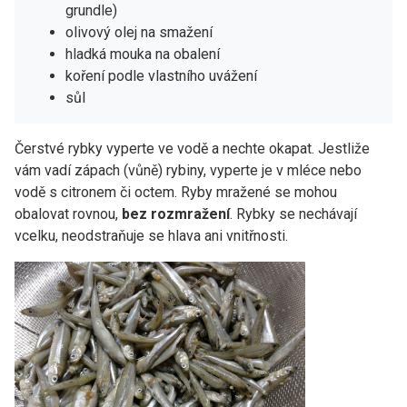
grundle)
olivový olej na smažení
hladká mouka na obalení
koření podle vlastního uvážení
sůl
Čerstvé rybky vyperte ve vodě a nechte okapat. Jestliže
vám vadí zápach (vůně) rybiny, vyperte je v mléce nebo
vodě s citronem či octem. Ryby mražené se mohou
obalovat rovnou,
bez rozmražení
. Rybky se nechávají
vcelku, neodstraňuje se hlava ani vnitřnosti.