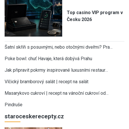
Top casino VIP program v
Česku 2026
Šatní skříň s posuvnými, nebo otočnými dveřmi? Pra…
Poke bowl: chuť Havaje, která dobývá Prahu
Jak připravit pokrmy inspirované luxusními restaur…
Vlčický bramborový salát | recept na salát
Masarykovo cukroví | recept na vánoční cukroví od…
Pindruše
staroceskerecepty.cz