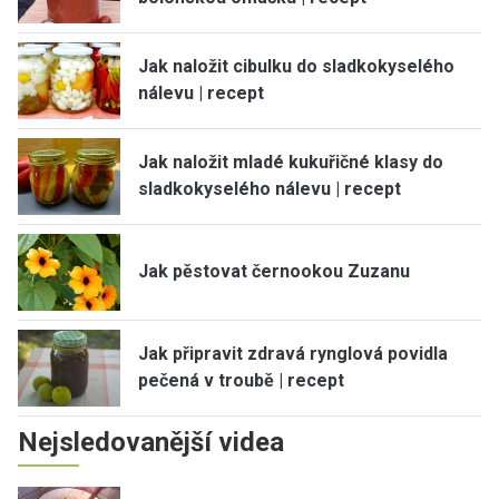
Jak naložit cibulku do sladkokyselého
nálevu | recept
Jak naložit mladé kukuřičné klasy do
sladkokyselého nálevu | recept
Jak pěstovat černookou Zuzanu
Jak připravit zdravá rynglová povidla
pečená v troubě | recept
Nejsledovanější videa