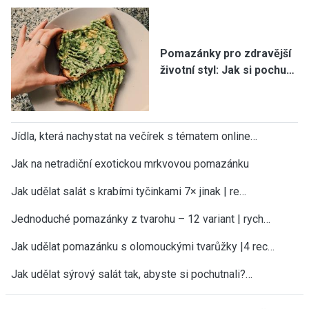
Pomazánky pro zdravější
životní styl: Jak si pochu…
Jídla, která nachystat na večírek s tématem online…
Jak na netradiční exotickou mrkvovou pomazánku
Jak udělat salát s krabími tyčinkami 7× jinak | re…
Jednoduché pomazánky z tvarohu – 12 variant | rych…
Jak udělat pomazánku s olomouckými tvarůžky |4 rec…
Jak udělat sýrový salát tak, abyste si pochutnali?…