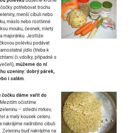
ou polévku
budeme kromě
čočky potřebovat trochu
leniny, menší cibuli nebo
ku, máslo nebo rostlinné
dkou mouku, česnek, mletý
a majoránku. Jestliže
čkovou polévku podávat
amostatné jídlo (třeba k
htami či vdolky, případně s
večeři),
můžeme do ní
chu uzeniny: dobrý párek,
ebo i salám
.
 čočku dáme vařit do
Mezitím očistíme
zeleninu – střední mrkev,
el a malý kousek celeru.
 nakrájíme nadrobno cibuli
. Zeleninu buď nakrájíme na