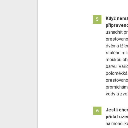
Když nem
5
připraveno
usnadnit pr
orestovan
dvěma lžíc
stálého mí
moukou oba
barvu. Vaří
poloměkká.
orestovano
promícháme,
vody a zvo
Jestli ch
6
přidat uze
na menší k