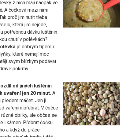
lévky z nich mají naopak ve
bě. A čočková mezi nimi
Tak proč jim nutit třeba
selo, která jim nejede,
ou potřebnou dávku luštěnin
kou chutí v polévkách?
olévka
je dobrým tipem i
yňky, které nemají moc
htějí svým blízkým podávat
dravé pokrmy.
ozdíl od jiných luštěnin
k uvaření jen 20 minut.
A
ji předem máčet. Jen ji
d vařením přebrat. V čočce
 různé obilky, ale občas se
ne i kámen. Přebrat čočku
uho a když do práce