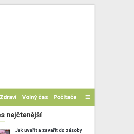
Zdraví
Volný čas
Počítače
s nejčtenější
Jak uvařit a zavařit do zásoby