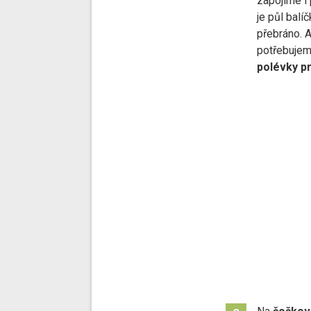
zapojíme i 
je půl balí
přebráno. A
potřebuje
polévky pr