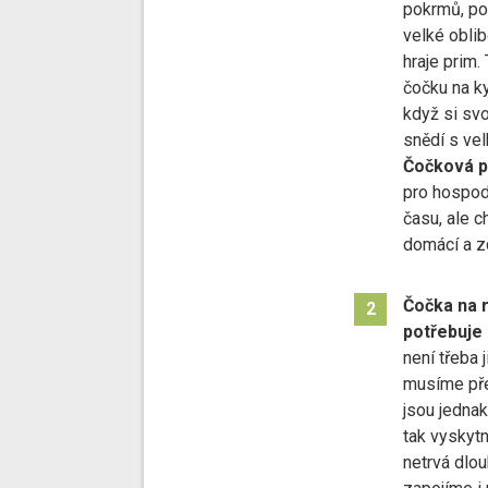
pokrmů, po
velké obli
hraje prim. 
čočku na ky
když si sv
snědí s vel
Čočková p
pro hospod
času, ale c
domácí a z
Čočka na r
2
potřebuje 
není třeba 
musíme pře
jsou jednak
tak vyskyt
netrvá dlo