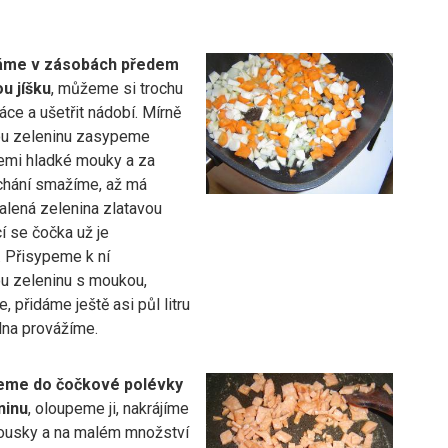
áme v zásobách předem
u jíšku
, můžeme si trochu
áce a ušetřit nádobí. Mírně
ou zeleninu zasypeme
emi hladké mouky a za
chání smažíme, až má
lená zelenina zlatavou
cí se čočka už je
 Přisypeme k ní
u zeleninu s moukou,
 přidáme ještě asi půl litru
lna provážíme.
ceme do čočkové polévky
ninu
, oloupeme ji, nakrájíme
ousky a na malém množství