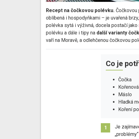
Recept na čočkovou polévku.
Čočkovou po
oblíbená i hospodyňkami – je uvařená brzy, 
polévka sytá i výživná, docela postačí jak
polévku a dále i tipy na
další varianty čo
vaří na Moravě, a odlehčenou čočkovou po
Co je pot
Čočka
Kořenová
Máslo
Hladká m
Koření p
Je zajímavé
1
„problémy“