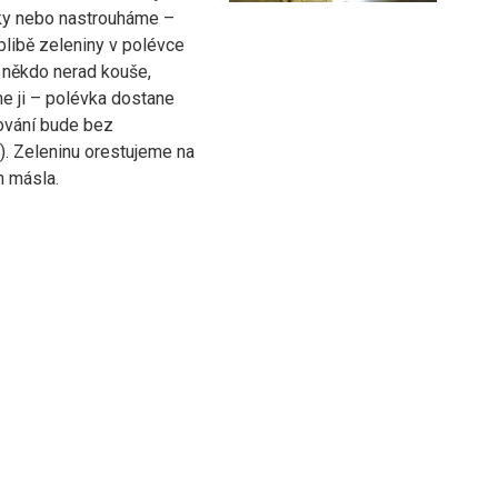
y nebo nastrouháme –
blibě zeleniny v polévce
í někdo nerad kouše,
e ji – polévka dostane
lování bude bez
). Zeleninu orestujeme na
h másla.