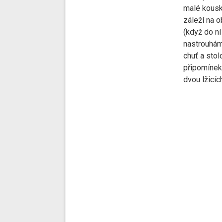
malé kousk
záleží na o
(když do n
nastrouhám
chuť a sto
připomínek
dvou lžicíc