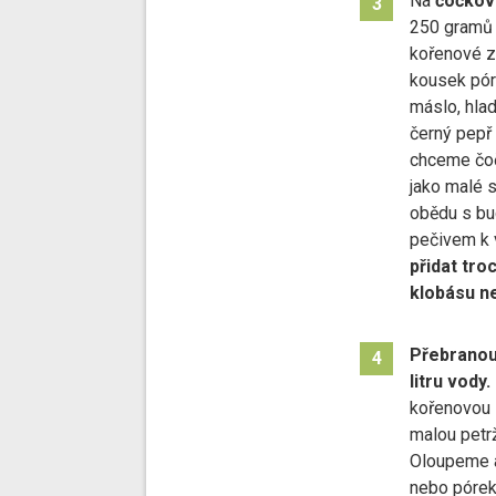
Na
čočkov
3
250 gramů 
kořenové ze
kousek pór
máslo, hla
černý pepř 
chceme čo
jako malé s
obědu s buc
pečivem k 
přidat tro
klobásu n
Přebranou
4
litru vody.
kořenovou 
malou petrž
Oloupeme a
nebo pórek