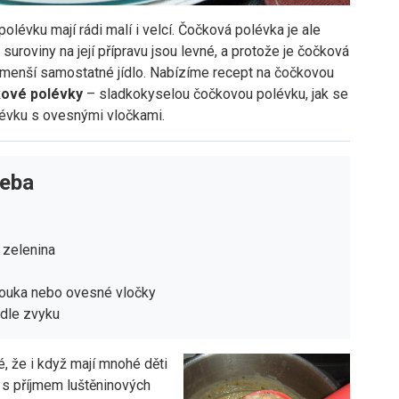
lévku mají rádi malí i velcí. Čočková polévka je ale
suroviny na její přípravu jsou levné, a protože je čočková
o menší samostatné jídlo. Nabízíme recept na čočkovou
čkové polévky
– sladkokyselou čočkovou polévku, jak se
lévku s ovesnými vločkami.
řeba
 zelenina
ouka nebo ovesné vločky
odle zvyku
, že i když mají mnohé děti
 s příjmem luštěninových