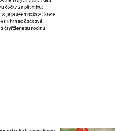
podle starých tradic i děti,
čku čočky za pět minut
 to je právě množství, které
me na
hrnec čočkové
o čtyřčlennou rodinu
.