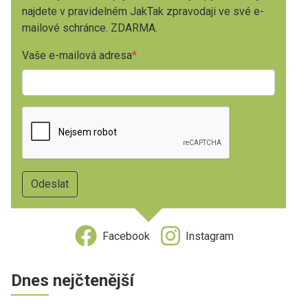
najdete v pravidelném JakTak zpravodaji ve své e-
mailové schránce. ZDARMA.
Vaše e-mailová adresa
Facebook
Instagram
Dnes nejčtenější