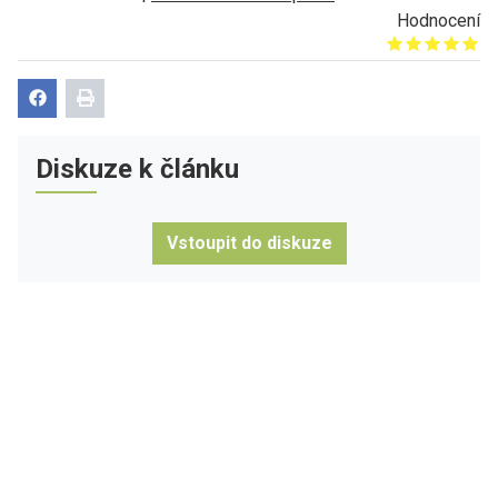
Hodnocení
Give it 1/5
Give it 2/5
Give it 3/5
Give it 4/5
Give it 5/5
Diskuze k článku
Vstoupit do diskuze