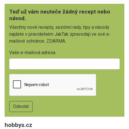
Teď už vám neuteče žádný recept nebo
návod.
Všechny nové recepty, sezónní rady, tipy a návody
najdete v pravidelném JakTak zpravodaji ve své e-
mailové schránce. ZDARMA.
Vaše e-mailová adresa
hobbys.cz