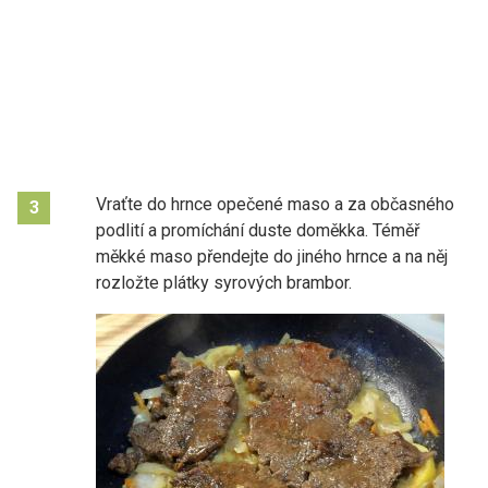
Vraťte do hrnce opečené maso a za občasného
3
podlití a promíchání duste doměkka. Téměř
měkké maso přendejte do jiného hrnce a na něj
rozložte plátky syrových brambor.