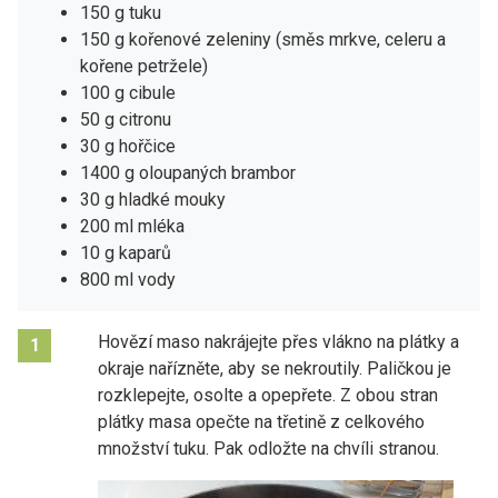
150 g tuku
150 g kořenové zeleniny (směs mrkve, celeru a
kořene petržele)
100 g cibule
50 g citronu
30 g hořčice
1400 g oloupaných brambor
30 g hladké mouky
200 ml mléka
10 g kaparů
800 ml vody
Hovězí maso nakrájejte přes vlákno na plátky a
1
okraje nařízněte, aby se nekroutily. Paličkou je
rozklepejte, osolte a opepřete. Z obou stran
plátky masa opečte na třetině z celkového
množství tuku. Pak odložte na chvíli stranou.