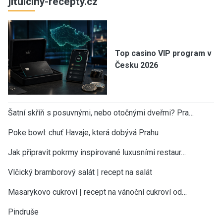
jitulciny-recepty.cz
Top casino VIP program v
Česku 2026
Šatní skříň s posuvnými, nebo otočnými dveřmi? Pra…
Poke bowl: chuť Havaje, která dobývá Prahu
Jak připravit pokrmy inspirované luxusními restaur…
Vlčický bramborový salát | recept na salát
Masarykovo cukroví | recept na vánoční cukroví od…
Pindruše