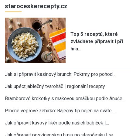
staroceskerecepty.cz
Top 5 receptů, které
zvládnete připravit i při
hra…
Jak si připravit kasinový brunch: Pokrmy pro pohod…
Jak upéct jablečný tvaroháč | regionální recepty
Bramborové kroketky s makovou omáčkou podle Anuše…
Plněné vepřové žebírko: Báječný tip nejen na sváte…
Jak připravit kávový likér podle našich babiček |…
Jak připravit posvícenskou husu po staročesku | re…