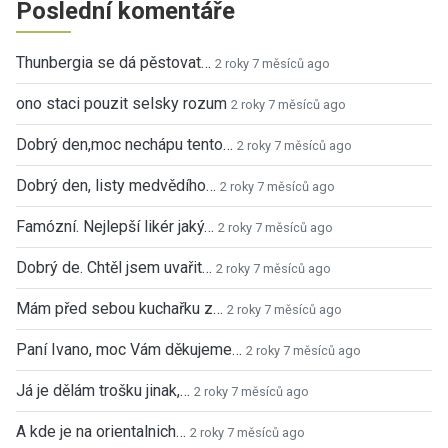
Poslední komentáře
Thunbergia se dá pěstovat…
2 roky 7 měsíců ago
ono staci pouzit selsky rozum
2 roky 7 měsíců ago
Dobrý den,moc nechápu tento…
2 roky 7 měsíců ago
Dobrý den, listy medvědího…
2 roky 7 měsíců ago
Famózní. Nejlepší likér jaký…
2 roky 7 měsíců ago
Dobrý de. Chtěl jsem uvařit…
2 roky 7 měsíců ago
Mám před sebou kuchařku z…
2 roky 7 měsíců ago
Paní Ivano, moc Vám děkujeme…
2 roky 7 měsíců ago
Já je dělám trošku jinak,…
2 roky 7 měsíců ago
A kde je na orientalnich…
2 roky 7 měsíců ago