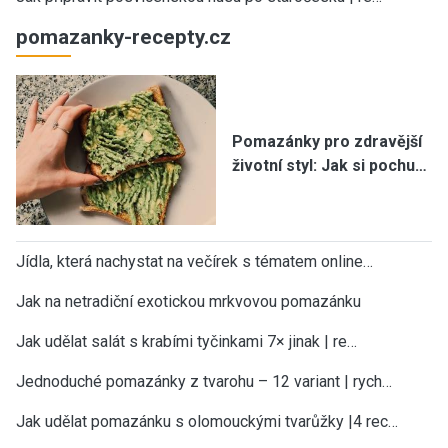
pomazanky-recepty.cz
Pomazánky pro zdravější
životní styl: Jak si pochu…
Jídla, která nachystat na večírek s tématem online…
Jak na netradiční exotickou mrkvovou pomazánku
Jak udělat salát s krabími tyčinkami 7× jinak | re…
Jednoduché pomazánky z tvarohu – 12 variant | rych…
Jak udělat pomazánku s olomouckými tvarůžky |4 rec…