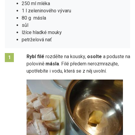
250 ml mléka
1 l zeleninového vývaru
80 g másla
sůl
lžíce hladké mouky
petrželová nať
Rybí filé
rozdělte na kousky,
osolte
a poduste na
1
polovině
másla
. Filé předem nerozmrazujte,
upotřebíte i vodu, která se z něj uvolní.