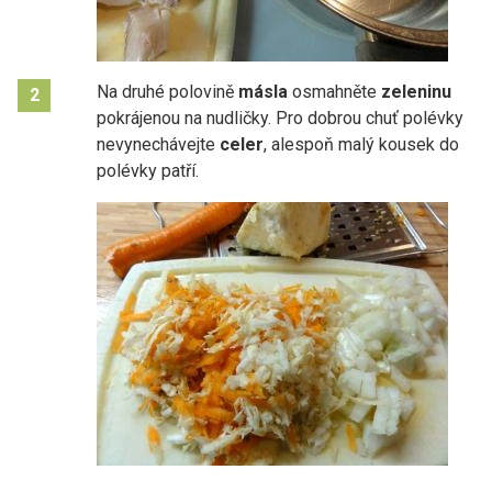
Na druhé polovině
másla
osmahněte
zeleninu
2
pokrájenou na nudličky. Pro dobrou chuť polévky
nevynechávejte
celer
, alespoň malý kousek do
polévky patří.