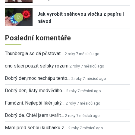
Jak vyrobit sněhovou vločku z papíru |
návod
Poslední komentáře
Thunbergia se dá pěstovat…
2 roky 7 měsíců ago
ono staci pouzit selsky rozum
2 roky 7 měsíců ago
Dobrý den,moc nechápu tento…
2 roky 7 měsíců ago
Dobrý den, listy medvědího…
2 roky 7 měsíců ago
Famózní. Nejlepší likér jaký…
2 roky 7 měsíců ago
Dobrý de. Chtěl jsem uvařit…
2 roky 7 měsíců ago
Mám před sebou kuchařku z…
2 roky 7 měsíců ago