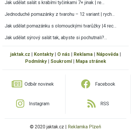
Jak udělat salát s krabími tyčinkami 7× jinak | re…
Jednoduché pomazánky z tvarohu – 12 variant | rych…
Jak udělat pomazánku s olomouckými tvarůžky |4 rec…
Jak udělat sýrový salát tak, abyste si pochutnali?…
jaktak.cz
|
Kontakty
|
O nás
|
Reklama
|
Nápověda
|
Podmínky
|
Soukromí
|
Mapa stránek
Odběr novinek
Facebook
Instagram
RSS
© 2020 jaktak.cz |
Reklamka Plzeň