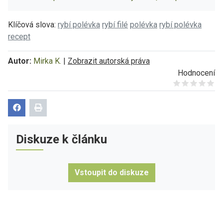
Klíčová slova:
rybí polévka
rybí filé
polévka
rybí polévka
recept
Autor:
Mirka K.
|
Zobrazit autorská práva
Hodnocení
Give it 1/5
Give it 2/5
Give it 3/5
Give it 4/5
Give it 5/5
Diskuze k článku
Vstoupit do diskuze