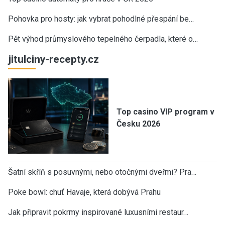
Pohovka pro hosty: jak vybrat pohodlné přespání be…
Pět výhod průmyslového tepelného čerpadla, které o…
jitulciny-recepty.cz
Top casino VIP program v
Česku 2026
Šatní skříň s posuvnými, nebo otočnými dveřmi? Pra…
Poke bowl: chuť Havaje, která dobývá Prahu
Jak připravit pokrmy inspirované luxusními restaur…