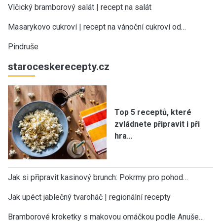
Vlčický bramborový salát | recept na salát
Masarykovo cukroví | recept na vánoční cukroví od…
Pindruše
staroceskerecepty.cz
Top 5 receptů, které
zvládnete připravit i při
hra…
Jak si připravit kasinový brunch: Pokrmy pro pohod…
Jak upéct jablečný tvaroháč | regionální recepty
Bramborové kroketky s makovou omáčkou podle Anuše…