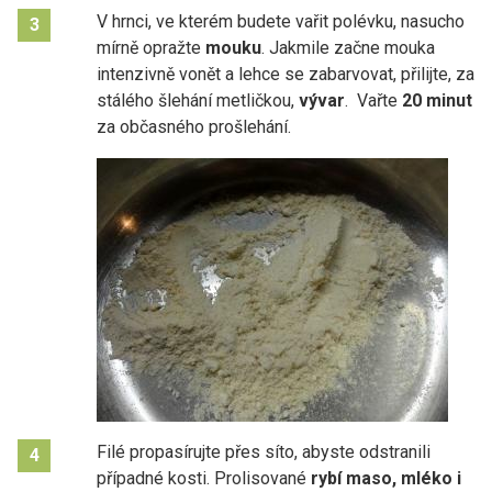
V hrnci, ve kterém budete vařit
polévku, nasucho
3
mírně opražte
mouku
. Jakmile začne mouka
intenzivně vonět a lehce se zabarvovat, přilijte, za
stálého šlehání metličkou,
vývar
. Vařte
20 minut
za občasného prošlehání.
Filé propasírujte přes síto, abyste odstranili
4
případné kosti. Prolisované
rybí maso, mléko i