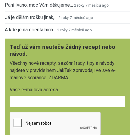
Paní Ivano, moc Vám děkujeme…
2 roky 7 měsíců ago
Já je dělám trošku jinak,…
2 roky 7 měsíců ago
A kde je na orientalnich…
2 roky 7 měsíců ago
Teď už vám neuteče žádný recept nebo
návod.
Všechny nové recepty, sezónní rady, tipy a návody
najdete v pravidelném JakTak zpravodaji ve své e-
mailové schránce. ZDARMA.
Vaše e-mailová adresa