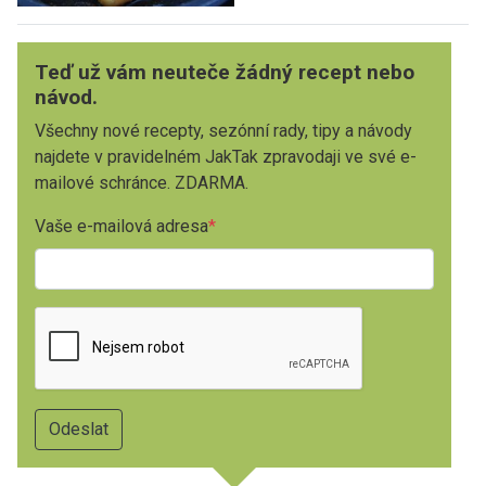
Teď už vám neuteče žádný recept nebo
návod.
Všechny nové recepty, sezónní rady, tipy a návody
najdete v pravidelném JakTak zpravodaji ve své e-
mailové schránce. ZDARMA.
Vaše e-mailová adresa