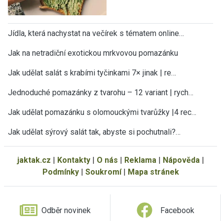
Jídla, která nachystat na večírek s tématem online…
Jak na netradiční exotickou mrkvovou pomazánku
Jak udělat salát s krabími tyčinkami 7× jinak | re…
Jednoduché pomazánky z tvarohu – 12 variant | rych…
Jak udělat pomazánku s olomouckými tvarůžky |4 rec…
Jak udělat sýrový salát tak, abyste si pochutnali?…
jaktak.cz
|
Kontakty
|
O nás
|
Reklama
|
Nápověda
|
Podmínky
|
Soukromí
|
Mapa stránek
Odběr novinek
Facebook