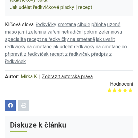
Jak udělat ředkvičkové placky | recept
Klíčová slova:
ředkvičky
smetana
cibule
příloha
uzené
maso
jarní
zelenina
vaření
netradiční pokrm
zeleninová
specialita
recept na ředkvičky na smetaně
jak uvařit
ředkvičky na smetaně
jak udělat ředkvičky na smetaně
co
připravit z ředkviček
recept z ředkviček
předpis z
ředkviček
Autor:
Mirka K.
|
Zobrazit autorská práva
Hodnocení
Give it 1/5
Give it 2/5
Give it 3/5
Give it 4/5
Give it 5/5
Diskuze k článku