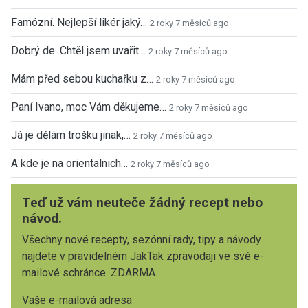
Famózní. Nejlepší likér jaký…
2 roky 7 měsíců ago
Dobrý de. Chtěl jsem uvařit…
2 roky 7 měsíců ago
Mám před sebou kuchařku z…
2 roky 7 měsíců ago
Paní Ivano, moc Vám děkujeme…
2 roky 7 měsíců ago
Já je dělám trošku jinak,…
2 roky 7 měsíců ago
A kde je na orientalnich…
2 roky 7 měsíců ago
Teď už vám neuteče žádný recept nebo
návod.
Všechny nové recepty, sezónní rady, tipy a návody
najdete v pravidelném JakTak zpravodaji ve své e-
mailové schránce. ZDARMA.
Vaše e-mailová adresa