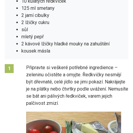
10 kulatých ředkviček
125 ml smetany
2 jarní cibulky
2 lžičky cukru
sůl
mletý pepř
2 kávové lžičky hladké mouky na zahuštění
kousek másla
Připravte si veškeré potřebné ingredience –
1
zeleninu očistěte a omyjte. Ředkvičky nesmějí
být dřevnaté, celé jídlo se jimi pokazí. Nakrájejte
je na plátky nebo čtvrtky podle uvážení. Nemusíte
se bát ani pálivých ředkviček, varem jejich
palčivost zmizí.