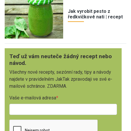
Jak vyrobit pesto z
ředkvičkové nati | recept
Teď už vám neuteče žádný recept nebo
návod.
Všechny nové recepty, sezónní rady, tipy a návody
najdete v pravidelném JakTak zpravodaji ve své e-
mailové schránce. ZDARMA.
Vaše e-mailová adresa