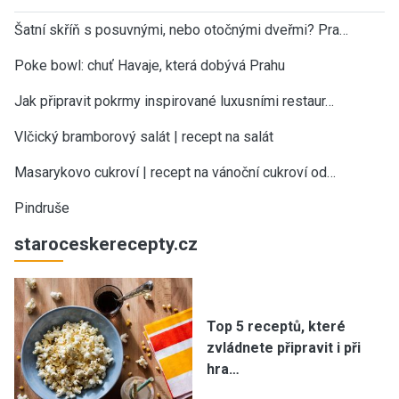
Šatní skříň s posuvnými, nebo otočnými dveřmi? Pra…
Poke bowl: chuť Havaje, která dobývá Prahu
Jak připravit pokrmy inspirované luxusními restaur…
Vlčický bramborový salát | recept na salát
Masarykovo cukroví | recept na vánoční cukroví od…
Pindruše
staroceskerecepty.cz
Top 5 receptů, které
zvládnete připravit i při
hra…