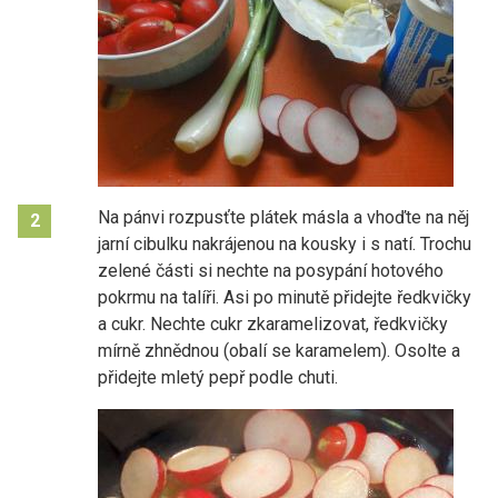
Na pánvi rozpusťte plátek másla a vhoďte na něj
2
jarní cibulku nakrájenou na kousky i s natí. Trochu
zelené části si nechte na posypání hotového
pokrmu na talíři. Asi po minutě přidejte ředkvičky
a cukr. Nechte cukr zkaramelizovat, ředkvičky
mírně zhnědnou (obalí se karamelem). Osolte a
přidejte mletý pepř podle chuti.